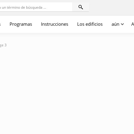
s
Programas
Instrucciones
Los edificios
aún
A
ge 3