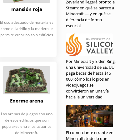
Zeverland llegará pronto a
Steam: en qué se parece a
mansión roja
Minecraft — y en qué se
diferencia de forma
El uso adecuado de materiales
esencial
como el ladrillo y la madera le
permite crear no solo edificios
Por Minecraft y Elden Ring,
una universidad de EE. UU.
paga becas de hasta $15
000: cómo los logros en
videojuegos se
convirtieron en una vía
hacia la universidad
Enorme arena
Las arenas de juegos son uno
de esos edificios que son
populares entre los usuarios
El comerciante errante en
de Minecraft.
Minecraft: todo lo que