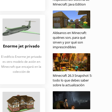
Minecraft: Java Edition
Aldeanos en Minecraft:
quiénes son, para qué
sirven y por qué son
Enorme jet privado
imprescindibles
El edificio Enorme jet privado
es otro modelo de avión en
Minecraft que encajará en la
colección de
Minecraft 26.3 Snapshot 5:
todo lo que debes saber
sobre la actualización