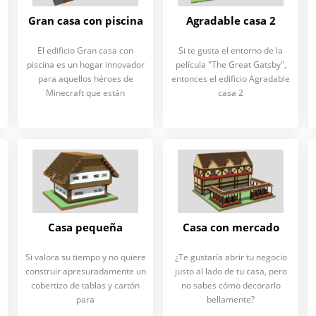
Gran casa con piscina
Agradable casa 2
El edificio Gran casa con
Si te gusta el entorno de la
piscina es un hogar innovador
película "The Great Gatsby",
para aquellos héroes de
entonces el edificio Agradable
Minecraft que están
casa 2
Casa pequeña
Casa con mercado
Si valora su tiempo y no quiere
¿Te gustaría abrir tu negocio
construir apresuradamente un
justo al lado de tu casa, pero
cobertizo de tablas y cartón
no sabes cómo decorarlo
para
bellamente?