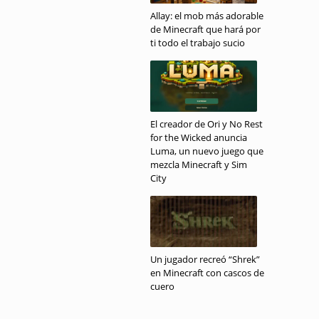
Allay: el mob más adorable
de Minecraft que hará por
ti todo el trabajo sucio
El creador de Ori y No Rest
for the Wicked anuncia
Luma, un nuevo juego que
mezcla Minecraft y Sim
City
Un jugador recreó “Shrek”
en Minecraft con cascos de
cuero