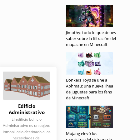
Jimothy: todo lo que debes
saber sobre la filtración del
mapache en Minecraft
Bonkers Toys se une a
Aphmau: una nueva línea
de juguetes para los fans
de Minecraft
Edificio
Administrativo
El edificio Edificio
Administrativo es un objeto
inmobiliario destinado a las
Mojang elevó los
necesidades del
requisitos del sistema de