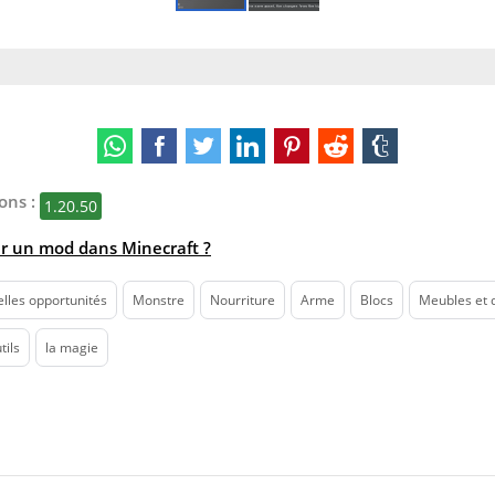
ons :
1.20.50
r un mod dans Minecraft ?
lles opportunités
Monstre
Nourriture
Arme
Blocs
Meubles et 
tils
la magie