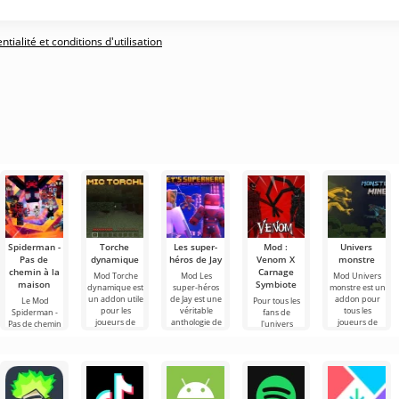
tialité et conditions d'utilisation
Spiderman -
Torche
Les super-
Mod :
Univers
Pas de
dynamique
héros de Jay
Venom X
monstre
chemin à la
Carnage
Mod Torche
Mod Les
Mod Univers
maison
Symbiote
dynamique est
super-héros
monstre est un
un addon utile
de Jay est une
addon pour
Le Mod
Pour tous les
pour les
véritable
tous les
Spiderman -
fans de
joueurs de
anthologie de
joueurs de
Pas de chemin
l'univers
Minecraft qui
super-héros
Minecraft fans
à la maison
Spider-Man,
aiment le
sympas de
de Godzilla et
pour Minecraft
nous
réalisme.
Minecraft qui
de ses
amènera des
présentons le
sont
personnages
Mod Venom X
populaires de
Carnage
Symbiote pour