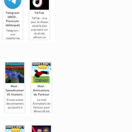
Telegram
TikTok
Planner 5D
Widgetable :
MX Player
(MOD -
(MOD -
Écrans
Pro
TikTok – à ce
Premium
Débloqué)
amusants
jour, le réseau
MX Player Pro –
débloqué)
(MOD -
social le plus
le lecteur vidéo
Planner 5D –
Débloqué)
populaire sur
le plus
une
Telegram –
Android,
populaire à ce
application
une
Widgetable :
offrant un
jour sur
Android qui
plateforme
Écrans
accès à du
Android, où
permet de
sociale sur
amusants -
contenu
vous pouvez
concevoir
Android
une
regarder
l'intérieur
permettant
application très
d'une pièce en
d'échanger
utile sur
modèles 2D
des messages,
Android pour
des photos et
la
des
personnalisation
de
Mod :
Mod :
Realistic
Torche
Équipement
Speedrunner
Animations
Grapple
dynamique
de plongé
VS Hunters
de Parkour
Hooks
Mod Torche
Mod
dynamique est
Équipement
Si vous suivez
Le mod
Le Mod
un addon utile
de plongé
des streamers
Animations de
Realistic
pour les
pour Minecraft
qui jouent à
Parkour pour
Grapple Hooks
est le
Minecraft est
est
l'opportunité