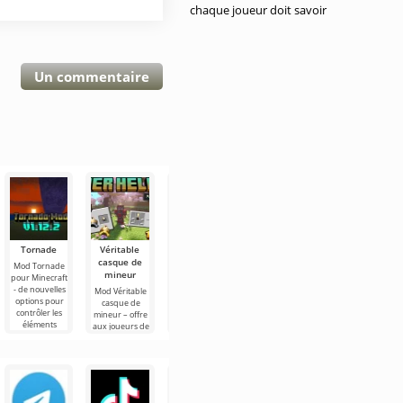
chaque joueur doit savoir
Un commentaire
Tornade
Véritable
Agriculture
Mod : Blue
Un homme
casque de
avancée
Beetle
coup de
Mod Tornade
mineur
poing
pour Minecraft
Mod
Mod Blue
- de nouvelles
Agriculture
Beetle pour
Mod Véritable
Le Mod Un
options pour
avancée est la
Minecraft est
casque de
homme coup
contrôler les
version la plus
une autre
mineur – offre
de poing
éléments
sophistiquée
option pour se
aux joueurs de
ajoute les
météorologiques
pour les fans
transformer en
Minecraft un
personnages
de Minecraft
une créature
objet assez
principaux du
qui
avec des
utile qui
manga One
facilitera
Punch Man à
l'univers