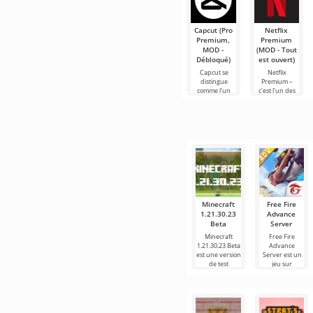
Capcut (Pro
Netflix
Premium,
Premium
MOD -
(MOD - Tout
Débloqué)
est ouvert)
Capcut se
Netflix
distingue
Premium –
comme l'un
c'est l'un des
des outils les
services les
plus
plus
recommandés
populaires
pour le
pour regarder
montage vidéo,
des films, des
assurant un
séries
Minecraft
Free Fire
1.21.30.23
Advance
Beta
Server
Minecraft
Free Fire
1.21.30.23 Beta
Advance
est une version
Server est un
de test
jeu sur
Android