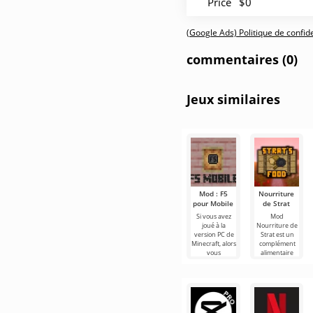
Price
$0
(Google Ads) Politique de confiden
commentaires (0)
Jeux similaires
Mod : F5
Nourriture
pour Mobile
de Strat
Si vous avez
Mod
joué à la
Nourriture de
version PC de
Strat est un
Minecraft, alors
complément
vous
alimentaire
connaissez la
mondial pour
fonction du
Minecraft qui
bouton F5. En
met au monde
toute