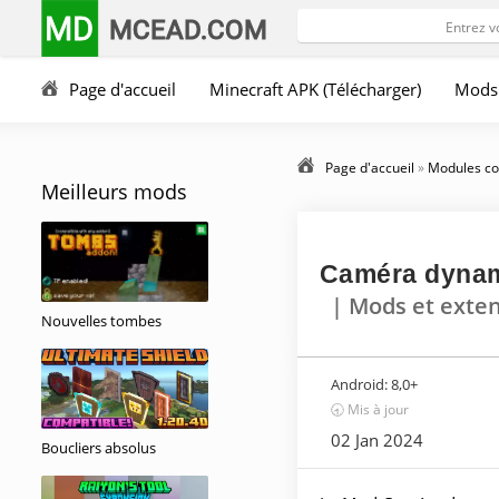
MD
MCEAD.COM
Page d'accueil
Minecraft APK (Télécharger)
Mods
Page d'accueil
»
Modules co
Meilleurs mods
Caméra dynami
| Mods et exte
Nouvelles tombes
Android:
8,0+
🕣 Mis à jour
02 Jan 2024
Boucliers absolus