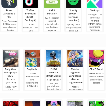
Draw
TikTok
XAPK
Spotify
GetApps
Cartoons 2
Premium
Installer
(MOD -
GetApps – un
PRO
(MOD -
Premium
service sur
XAPK Installer
Débloqué)
Unlocked)
Android,
permet
Draw Cartoons
offrant sur sa
d'installer des
2 PRO – Vous
TikTok
Spotify – l'un
plateforme
applications
avez rêvé de
Premium — est
des principaux
l'accès aux
.xapk sur
créer des
une
outils sur
dernières
Android. Un
dessins
application qui
Android pour
nouveautés en
menu très
animés, mais
vous permet
écouter de la
simple et
tout cela
de vous
musique, des
semble trop
connecter en
podcasts et
ligne avec
d'autres
Rally One:
Beyblade
PUBG
Mobile
GENE Brawl
Multiplayer
MOBILE
Legends:
Le Mod
GENE Brawl —
(MOD -
(MOD-Menu)
Bang Bang
Beyblade est
est une version
Achats
(Menu
une
améliorée du
PUBG MOBILE
gratuits)
Original/MOD)
opportunité
célèbre
– un jeu
unique de
populaire sur
Le jeu Rally
Mobile
Android dans
One:
Legends: Bang
Multiplayer est
Bang – un jeu
conçu pour
captivant sur
ceux