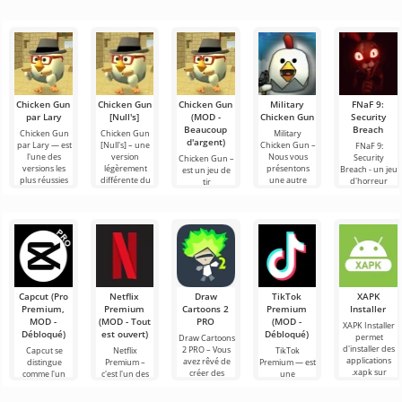
Chicken Gun
Chicken Gun
Chicken Gun
Military
FNaF 9:
par Lary
[Null's]
(MOD -
Chicken Gun
Security
Beaucoup
Breach
Chicken Gun
Chicken Gun
Military
d'argent)
par Lary — est
[Null's] – une
Chicken Gun –
FNaF 9:
l'une des
version
Nous vous
Security
Chicken Gun –
versions les
légèrement
présentons
Breach - un jeu
est un jeu de
plus réussies
différente du
une autre
d'horreur
tir
de ce jeu sur
jeu, sous forme
variation des
interactif qui
extrêmement
Android,
de service avec
combats de
tire l'utilisateur
captivant pour
offrant aux
de
coqs par
par les
Android qui
Курыч. La
cheveux hors
est devenu
populaire dans
le
Capcut (Pro
Netflix
Draw
TikTok
XAPK
Premium,
Premium
Cartoons 2
Premium
Installer
MOD -
(MOD - Tout
PRO
(MOD -
XAPK Installer
Débloqué)
est ouvert)
Débloqué)
permet
Draw Cartoons
d'installer des
2 PRO – Vous
Capcut se
Netflix
TikTok
applications
avez rêvé de
distingue
Premium –
Premium — est
.xapk sur
créer des
comme l'un
c'est l'un des
une
Android. Un
dessins
des outils les
services les
application qui
menu très
animés, mais
plus
plus
vous permet