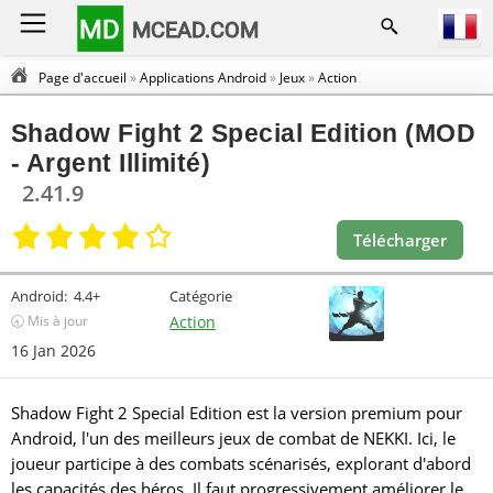
MD
MCEAD.COM
Page d'accueil
»
Applications Android
»
Jeux
»
Action
Shadow Fight 2 Special Edition (MOD
- Argent Illimité)
2.41.9
Télécharger
Android:
4.4+
Catégorie
🕣 Mis à jour
Action
16 Jan 2026
Shadow Fight 2 Special Edition est la version premium pour
Android, l'un des meilleurs jeux de combat de NEKKI. Ici, le
joueur participe à des combats scénarisés, explorant d'abord
les capacités des héros. Il faut progressivement améliorer le