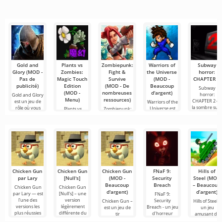
simple et
tout cela
recommandés
populaires
de vous
semble trop
pour le
pour regarder
connecter en
montage vidéo,
des films, des
ligne avec
assurant un
séries
d'autres
Gold and
Plants vs
Zombiepunk:
Warriors of
Subway
Glory (MOD -
Zombies:
Fight &
the Universe
horror:
Pas de
Magic Touch
Survive
(MOD -
CHAPTER 2
publicité)
Edition
(MOD - De
Beaucoup
Subway
(MOD -
nombreuses
d'argent)
horror:
Gold and Glory
Menu)
ressources)
CHAPTER 2 es
est un jeu de
Warriors of the
la sombre suit
rôle où vous
Universe est
Plants vs
Zombiepunk:
du
devrez
un jeu de
Zombies: Magic
Fight & Survive
combat 2D
Touch Edition
est un projet
est une
qui
Chicken Gun
Chicken Gun
Chicken Gun
FNaF 9:
Hills of
par Lary
[Null's]
(MOD -
Security
Steel (MOD
Beaucoup
Breach
– Beaucoup
Chicken Gun
Chicken Gun
d'argent)
d’argent)
par Lary — est
[Null's] – une
FNaF 9:
l'une des
version
Security
Chicken Gun –
Hills of Steel –
versions les
légèrement
Breach - un jeu
est un jeu de
un jeu
plus réussies
différente du
d'horreur
tir
amusant de
de ce jeu sur
jeu, sous forme
interactif qui
extrêmement
chars sur