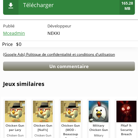
165.28
Télécharger
MB
Publié
Développeur
Mceadmin
NEKKI
Price
$0
(Google Ads) Politique de confidentialité et conditions d'utilisation
Un commentaire
Jeux similaires
Chicken Gun
Chicken Gun
Chicken Gun
Military
FNaF 9:
par Lary
[Null's]
(MOD -
Chicken Gun
Security
Beaucoup
Breach
Chicken Gun
Chicken Gun
Military