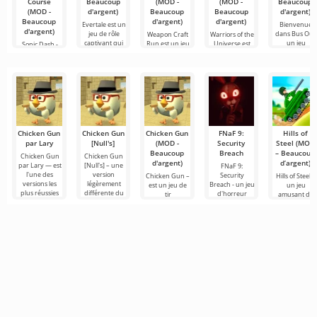
Course
Beaucoup
(MOD -
(MOD -
Beaucoup
(MOD -
d'argent)
Beaucoup
Beaucoup
d'argent)
Beaucoup
d'argent)
d'argent)
Evertale est un
Bienvenue
d'argent)
jeu de rôle
dans Bus Out,
Weapon Craft
Warriors of the
captivant qui
un jeu
Run est un jeu
Universe est
Sonic Dash -
captivant où
captivant dans
un jeu de
Jeux de Course
votre
le
combat 2D
— est un
runner
Chicken Gun
Chicken Gun
Chicken Gun
FNaF 9:
Hills of
par Lary
[Null's]
(MOD -
Security
Steel (MOD
Beaucoup
Breach
– Beaucoup
Chicken Gun
Chicken Gun
d'argent)
d’argent)
par Lary — est
[Null's] – une
FNaF 9:
l'une des
version
Security
Chicken Gun –
Hills of Steel –
versions les
légèrement
Breach - un jeu
est un jeu de
un jeu
plus réussies
différente du
d'horreur
tir
amusant de
de ce jeu sur
jeu, sous forme
interactif qui
extrêmement
chars sur
Android,
de service avec
tire l'utilisateur
captivant pour
Android,
offrant aux
de
par les
Android qui
réalisé dans u
cheveux hors
est devenu
style cartoon
populaire dans
coloré. La
le