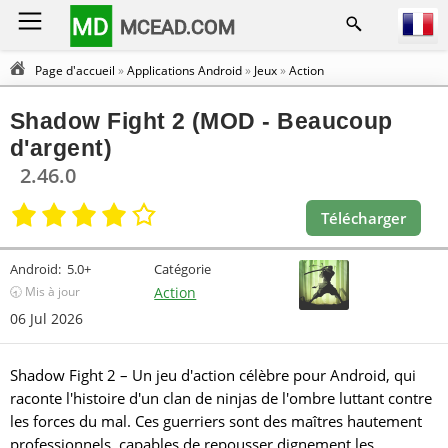
MD
MCEAD.COM
Page d'accueil
»
Applications Android
»
Jeux
»
Action
Shadow Fight 2 (MOD - Beaucoup
d'argent)
2.46.0
Télécharger
Android:
5.0+
Catégorie
🕣 Mis à jour
Action
06 Jul 2026
Shadow Fight 2 – Un jeu d'action célèbre pour Android, qui
raconte l'histoire d'un clan de ninjas de l'ombre luttant contre
les forces du mal. Ces guerriers sont des maîtres hautement
professionnels, capables de repousser dignement les