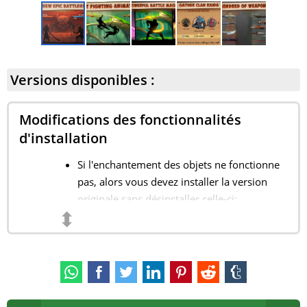
Versions disponibles :
Modifications des fonctionnalités
d'installation
Si l'enchantement des objets ne fonctionne
pas, alors vous devez installer la version
originale sans désinstaller celle-ci;
⬍
Vivez ensuite un moment avec
enchantement;
Et puis installez ce MOD par-dessus
l'original ;
Jouez au MOD sans Internet.