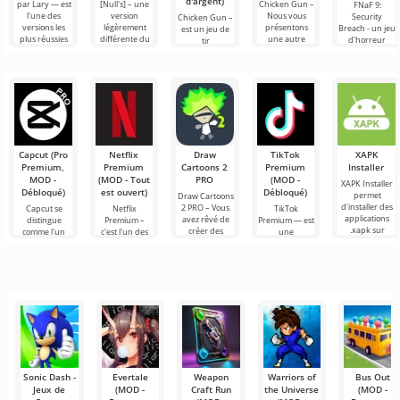
d'argent)
par Lary — est
[Null's] – une
Chicken Gun –
FNaF 9:
l'une des
version
Nous vous
Security
Chicken Gun –
versions les
légèrement
présentons
Breach - un jeu
est un jeu de
plus réussies
différente du
une autre
d'horreur
tir
de ce jeu sur
jeu, sous forme
variation des
interactif qui
extrêmement
Android,
de service avec
combats de
tire l'utilisateur
captivant pour
offrant aux
de
coqs par
par les
Android qui
Курыч. La
cheveux hors
est devenu
populaire dans
le
Capcut (Pro
Netflix
Draw
TikTok
XAPK
Premium,
Premium
Cartoons 2
Premium
Installer
MOD -
(MOD - Tout
PRO
(MOD -
XAPK Installer
Débloqué)
est ouvert)
Débloqué)
permet
Draw Cartoons
d'installer des
2 PRO – Vous
Capcut se
Netflix
TikTok
applications
avez rêvé de
distingue
Premium –
Premium — est
.xapk sur
créer des
comme l'un
c'est l'un des
une
Android. Un
dessins
des outils les
services les
application qui
menu très
animés, mais
plus
plus
vous permet
simple et
tout cela
recommandés
populaires
de vous
semble trop
pour le
pour regarder
connecter en
montage vidéo,
des films, des
ligne avec
assurant un
séries
d'autres
Sonic Dash -
Evertale
Weapon
Warriors of
Bus Out
Jeux de
(MOD -
Craft Run
the Universe
(MOD -