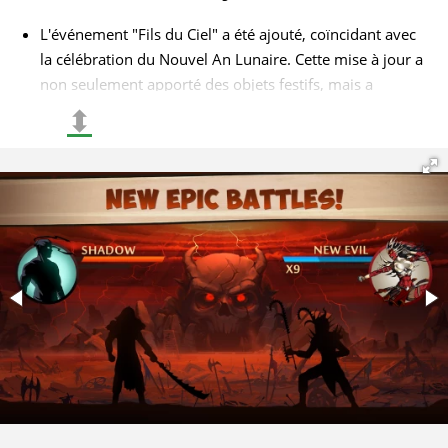
L'événement "Fils du Ciel" a été ajouté, coïncidant avec
la célébration du Nouvel An Lunaire. Cette mise à jour a
non seulement apporté des objets festifs, mais a
également introduit un nouveau personnage mystérieux
⬍
dans le Monde Souterrain;
Il est désormais possible d'explorer un environnement
plus compétitif avec l'introduction d'un système de boss
de raid par niveaux, mettant vos compétences à
l'épreuve contre des adversaires redoutables. Cela a été
complété par l'ajout d'élixirs spéciaux comme "Énergie
Explosive", qui offraient des améliorations significatives;
Les événements saisonniers appréciés, tels
qu'Halloween et Noël, ont été réintroduits, chacun
accompagné de sets uniques comme Grim Crow et
Candy. Ces événements ne concernaient pas seulement
l'apparence; ils ont introduit de nouvelles mécaniques
de jeu et des intrigues inhabituelles.