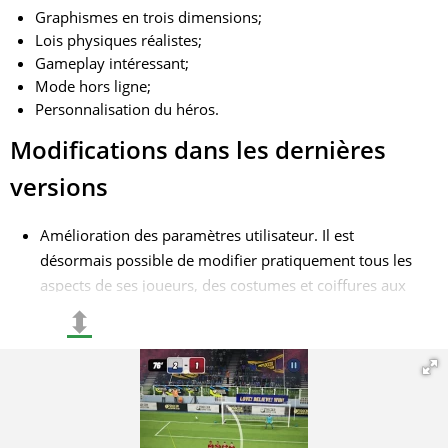
Graphismes en trois dimensions;
Lois physiques réalistes;
Gameplay intéressant;
Mode hors ligne;
Personnalisation du héros.
Modifications dans les dernières
versions
Amélioration des paramètres utilisateur. Il est
désormais possible de modifier pratiquement tous les
aspects de ses joueurs, des costumes et coiffures aux
accessoires, assurant l'unicité de chaque personnage.
⬍
Système de récompenses retravaillé, incluant de
l'argent, des pièces d'or, de nouvelles cartes de joueurs,
des tenues uniques et des améliorations pour vos
joueurs. Ces récompenses ne sont pas simplement
décoratives; elles offrent des avantages tangibles qui