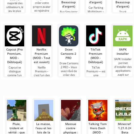
Beaucoup
d'argent)
Beaucoup
créer votre
majorité des
d’argent)
d'argent)
propre avatar
utilisateurs, le
Car Parking
et rejoindre
jeu le plus
Multiplayer –
Bus Simulator:
Truck
des millions
populaire sur
est un jeu
Ultimate — un
Simulator:
d'autres
Android reste
populaire sur
jeu coloré et
Ultimate – une
participants.
toujours
Android où les
captivant pour
symbiose
Roblox. Ce
joueurs
Android
réussie entre
incarnent des
offrant des
un simulateur
conducteurs
possibilités
de transport
infinies
de
marchandises
Capcut (Pro
Netflix
Draw
TikTok
XAPK
Premium,
Premium
Cartoons 2
Premium
Installer
MOD -
(MOD - Tout
PRO
(MOD -
XAPK Installer
Débloqué)
est ouvert)
Débloqué)
permet
Draw Cartoons
d'installer des
2 PRO – Vous
Capcut se
Netflix
TikTok
applications
avez rêvé de
distingue
Premium –
Premium — est
.xapk sur
créer des
comme l'un
c'est l'un des
une
Android. Un
dessins
des outils les
services les
application qui
menu très
animés, mais
plus
plus
vous permet
simple et
tout cela
recommandés
populaires
de vous
semble trop
pour le
pour regarder
connecter en
montage vidéo,
des films, des
ligne avec
assurant un
séries
d'autres
Pluie,
La masse,
Mas­sue
Talking Tom
Minecraft
trident et
l’eau et les
contre
Hero Dash
1.21.0.24
vérité : que
lois de la
physique :
(MOD -
Beta