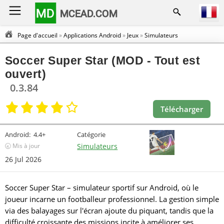
MD
MCEAD.COM
Page d'accueil
»
Applications Android
»
Jeux
»
Simulateurs
Soccer Super Star (MOD - Tout est
ouvert)
0.3.84
Télécharger
Android:
4.4+
Catégorie
🕣 Mis à jour
Simulateurs
26 Jul 2026
Soccer Super Star – simulateur sportif sur Android, où le
joueur incarne un footballeur professionnel. La gestion simple
via des balayages sur l'écran ajoute du piquant, tandis que la
difficulté croissante des missions incite à améliorer ses