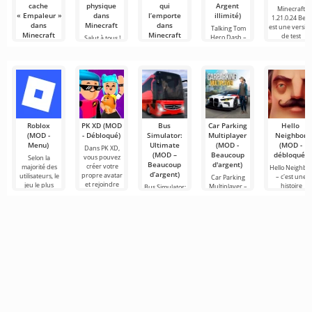
cache
physique
qui
Argent
Minecraft
« Empaleur »
dans
l’emporte
illimité)
1.21.0.24 Beta
dans
Minecraft
dans
est une versio
Talking Tom
Minecraft
Minecraft
de test
Hero Dash –
Salut à tous !
une autre
Aujourd’hui, je
Salut à tous !
Salut à tous !
variante de
me suis lancé
Les amis,
Récemment,
dans
aujourd’hui je
une idée m’est
me suis
venue,
Roblox
PK XD (MOD
Bus
Car Parking
Hello
(MOD -
- Débloqué)
Simulator:
Multiplayer
Neighbor
Menu)
Ultimate
(MOD -
(MOD -
Dans PK XD,
(MOD –
Beaucoup
débloqué)
vous pouvez
Selon la
Beaucoup
d'argent)
créer votre
majorité des
Hello Neighbo
d’argent)
propre avatar
utilisateurs, le
– c'est une
Car Parking
et rejoindre
jeu le plus
histoire
Multiplayer –
Bus Simulator:
des millions
populaire sur
inspirée de
est un jeu
Ultimate — un
d'autres
Android reste
«Comment
populaire sur
jeu coloré et
participants.
toujours
embêter son
Android où les
captivant pour
Roblox. Ce
voisin», mais
joueurs
Android
cette fois en
incarnent des
offrant des
conducteurs
possibilités
infinies