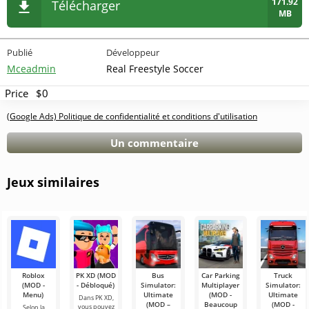
171.92
Télécharger
MB
Publié
Développeur
Mceadmin
Real Freestyle Soccer
Price
$0
(Google Ads) Politique de confidentialité et conditions d'utilisation
Un commentaire
Jeux similaires
Roblox
PK XD (MOD
Bus
Car Parking
Truck
(MOD -
- Débloqué)
Simulator:
Multiplayer
Simulator:
Menu)
Ultimate
(MOD -
Ultimate
Dans PK XD,
(MOD –
Beaucoup
(MOD -
vous pouvez
Selon la