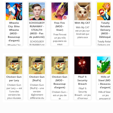
assurant un
séries
d'autres
Wheelie
SCHOOLBOY
Free Fire
With My CAT
Totally
City: Bike
RUNAWAY -
(MOD -
Reliable
With My CAT
Wheelie
STEALTH
Viser)
Delivery
est un jeu sur
(MOD -
(MOD - Pas
(MOD -
Android qui
Free Fire est
Beaucoup
de publicité)
Débloqué)
plaira aux
un jeu très
d'argent)
populaire où
SCHOOLBOY
Totally Reliabl
vous
RUNAWAY est
Delivery est u
Wheelie City:
un jeu
jeu de
Bike Wheelie
passionnant
est un jeu
pour
Android
Chicken Gun
Chicken Gun
Chicken Gun
FNaF 9:
Hills of
par Lary
[Null's]
(MOD -
Security
Steel (MOD
Beaucoup
Breach
– Beaucoup
Chicken Gun
Chicken Gun
d'argent)
d’argent)
par Lary — est
[Null's] – une
FNaF 9:
l'une des
version
Security
Chicken Gun –
Hills of Steel –
versions les
légèrement
Breach - un jeu
est un jeu de
un jeu
plus réussies
différente du
d'horreur
tir
amusant de
de ce jeu sur
jeu, sous forme
interactif qui
extrêmement
chars sur
Android,
de service avec
tire l'utilisateur
captivant pour
Android,
offrant aux
de
par les
Android qui
réalisé dans u
cheveux hors
est devenu
style cartoon