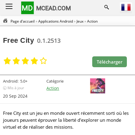
MD
MCEAD.COM
Page d'accueil
»
Applications Android
»
Jeux
»
Action
Free City
0.1.2513
Télécharger
Android:
5.0+
Catégorie
🕣 Mis à jour
Action
20 Sep 2024
Free City est un jeu en monde ouvert récemment sorti où les
joueurs peuvent éprouver la liberté d'explorer un monde
virtuel et de réaliser des missions.