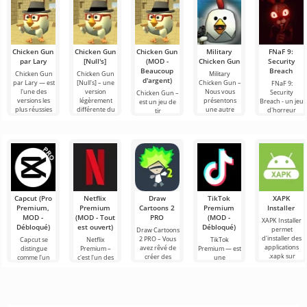
Chicken Gun
Chicken Gun
Chicken Gun
Military
FNaF 9:
par Lary
[Null's]
(MOD -
Chicken Gun
Security
Beaucoup
Breach
Chicken Gun
Chicken Gun
Military
d'argent)
par Lary — est
[Null's] – une
Chicken Gun –
FNaF 9:
l'une des
version
Nous vous
Security
Chicken Gun –
versions les
légèrement
présentons
Breach - un jeu
est un jeu de
plus réussies
différente du
une autre
d'horreur
tir
de ce jeu sur
jeu, sous forme
variation des
interactif qui
extrêmement
Android,
de service avec
combats de
tire l'utilisateur
captivant pour
offrant aux
de
coqs par
par les
Android qui
Курыч. La
cheveux hors
est devenu
populaire dans
le
Capcut (Pro
Netflix
Draw
TikTok
XAPK
Premium,
Premium
Cartoons 2
Premium
Installer
MOD -
(MOD - Tout
PRO
(MOD -
XAPK Installer
Débloqué)
est ouvert)
Débloqué)
permet
Draw Cartoons
d'installer des
2 PRO – Vous
Capcut se
Netflix
TikTok
applications
avez rêvé de
distingue
Premium –
Premium — est
.xapk sur
créer des
comme l'un
c'est l'un des
une
Android. Un
dessins
des outils les
services les
application qui
menu très
animés, mais
plus
plus
vous permet
simple et
tout cela
recommandés
populaires
de vous
semble trop
pour le
pour regarder
connecter en
montage vidéo,
des films, des
ligne avec