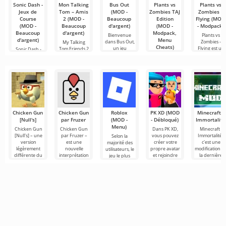
Sonic Dash -
Mon Talking
Bus Out
Plants vs
Plants vs
Jeux de
Tom – Amis
(MOD -
Zombies TAJ
Zombies -
Course
2 (MOD -
Beaucoup
Edition
Flying (MOD
(MOD -
Beaucoup
d'argent)
(MOD -
- Modpack)
Beaucoup
d'argent)
Modpack,
Bienvenue
Plants vs
d'argent)
Menu
dans Bus Out,
Zombies -
My Talking
Cheats)
un jeu
Flying est un
Tom Friends 2
Sonic Dash -
captivant où
jeu dans le
— est un
Jeux de Course
Plants vs
votre
simulateur
— est un
Zombies TAJ
runner
Edition est une
version
Chicken Gun
Chicken Gun
Roblox
PK XD (MOD
Minecraft -
[Null's]
par Fruzer
(MOD -
- Débloqué)
Immortalité
Menu)
Chicken Gun
Chicken Gun
Dans PK XD,
Minecraft -
[Null's] – une
par Fruzer –
vous pouvez
Immortalité -
Selon la
version
est une
créer votre
c'est une
majorité des
légèrement
nouvelle
propre avatar
modification d
utilisateurs, le
différente du
interprétation
et rejoindre
la dernière
jeu le plus
jeu, sous forme
du célèbre jeu
des millions
version, qui
populaire sur
de service avec
d'action
d'autres
permet de ne
Android reste
de
Chicken Gun
participants.
pas
toujours
pour
Roblox. Ce