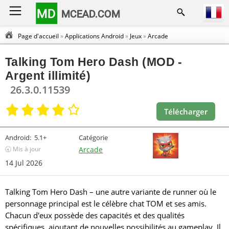
MD
MCEAD.COM
Page d'accueil
»
Applications Android
»
Jeux
»
Arcade
Talking Tom Hero Dash (MOD -
Argent illimité)
26.3.0.11539
Télécharger
Android:
5.1+
Catégorie
🕣 Mis à jour
Arcade
14 Jul 2026
Talking Tom Hero Dash – une autre variante de runner où le
personnage principal est le célèbre chat TOM et ses amis.
Chacun d'eux possède des capacités et des qualités
spécifiques, ajoutant de nouvelles possibilités au gameplay. Il