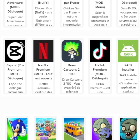
Adventure
[Null's]
par Fruzer
(MOD -
- Débloqué)
(MOD -
Menu)
Chicken Gun
Chicken Gun
Dans PK XD,
Débloqué)
[Null's] – une
par Fruzer –
vous pouvez
Selon la
version
est une
créer votre
majorité des
Super Bear
légèrement
nouvelle
propre avatar
utilisateurs, le
Adventure —
différente du
interprétation
et rejoindre
jeu le plus
un monde
jeu, sous forme
du célèbre jeu
des millions
populaire sur
captivant sur
de service avec
d'action
d'autres
Android reste
Android, où les
de
Chicken Gun
participants.
toujours
joueurs
pour
Roblox. Ce
découvriront
des aventures
3D
Capcut (Pro
Netflix
Draw
TikTok
XAPK
Premium,
Premium
Cartoons 2
Premium
Installer
MOD -
(MOD - Tout
PRO
(MOD -
XAPK Installer
Débloqué)
est ouvert)
Débloqué)
permet
Draw Cartoons
d'installer des
2 PRO – Vous
Capcut se
Netflix
TikTok
applications
avez rêvé de
distingue
Premium –
Premium — est
.xapk sur
créer des
comme l'un
c'est l'un des
une
Android. Un
dessins
des outils les
services les
application qui
menu très
animés, mais
plus
plus
vous permet
simple et
tout cela
recommandés
populaires
de vous
semble trop
pour le
pour regarder
connecter en
montage vidéo,
des films, des
ligne avec
assurant un
séries
d'autres