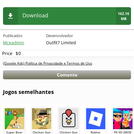
162.16
Download
MB
Publicados
Desenvolvedor
Mceadmin
Outfit7 Limited
Price
$0
(Google Ads) Política de Privacidade e Termos de Uso
Comente
Jogos semelhantes
Super Bear
Chicken Gun
Chicken Gun
Roblox
PK XD (MOD