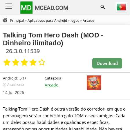
MD
MCEAD.COM
Principal
»
Aplicativos para Android
»
Jogos
»
Arcade
Talking Tom Hero Dash (MOD -
Dinheiro ilimitado)
26.3.0.11539
Download
Android:
5.1+
Categoria
🕣 Atualizada
Arcade
14 Jul 2026
Talking Tom Hero Dash é outra versão do corredor, em que o
personagem será o conhecido gato TOM e seus amigos. Cada
um deles possui habilidades e qualidades específicas,
agregando novas oportunidades à jogabilidade. Não haverá