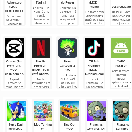
Adventure
[Null's]
de Fruzer
(MOD -
-
(MOD -
Menu)
desbloqueado
Chicken Gun
Chicken Gun
desbloqueado)
[Null's] é uma
de Fruzer – é
De acordo com
No PK XD, você
versão
uma nova
a maioria dos
pode criar seu
Super Bear
ligeiramente
interpretação
usuários, o jogo
próprio avatar
Adventure —
diferente do
do popular
mais popular
e se juntar a
um mundo
jogo, na forma
jogo de ação
no Android
milhões de
fascinante no
de um serviço
Chicken Gun
ainda é Roblox.
outros
Android, onde
com novos
para Android,
Este projeto
participantes.
os jogadores
encontrarão
aventuras 3D
Capcut (Pro
Netflix
Draw
TikTok
XAPK
Premium,
Premium
Cartoons 2
Premium
Installer
MOD -
(MOD - Tudo
PRO
(MOD -
XAPK Installer -
desbloqueado)
está aberto)
Desbloqueado)
permite
Draw Cartoons
instalar
2 PRO - você
Capcut
Netflix
TikTok
aplicativos.xapk
sonhou em
destaca-se
Premium é um
Premium — é
no Android.
criar desenhos
como uma das
dos serviços
um aplicativo
Um menu
animados, mas
ferramentas
mais populares
que permite
muito simples e
tudo parece
mais
para assistir
conectar-se
direto
muito difícil e
recomendadas
filmes, séries e
online com
até
para edição de
programas de
outros
vídeo,
TV em
usuários ou
garantindo um
encontrar
Sonic Dash
Meu Talking
Bus Out
Plants vs
Plants vs
Run (MOD -
Tom:
(MOD -
Zombies TAJ
Zombies -