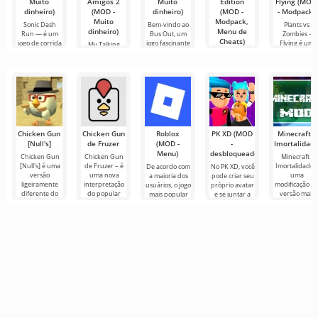
Muito
Amigos 2
Muito
Edition
Flying (MOD
dinheiro)
(MOD -
dinheiro)
(MOD -
- Modpack)
Muito
Modpack,
Sonic Dash
Bem-vindo ao
Plants vs
dinheiro)
Menu de
Run — é um
Bus Out, um
Zombies -
Cheats)
jogo de corrida
jogo fascinante
Flying é um
My Talking
infinita
onde sua
jogo em um
Tom Friends 2
Plants vs
gênero
— é um
Zombies TAJ
aconchegante
Edition é uma
versão
Chicken Gun
Chicken Gun
Roblox
PK XD (MOD
Minecraft -
[Null's]
de Fruzer
(MOD -
-
Imortalidad
Menu)
desbloqueado)
Chicken Gun
Chicken Gun
Minecraft -
[Null's] é uma
de Fruzer – é
Imortalidade 
De acordo com
No PK XD, você
versão
uma nova
uma
a maioria dos
pode criar seu
ligeiramente
interpretação
modificação d
usuários, o jogo
próprio avatar
diferente do
do popular
versão mais
mais popular
e se juntar a
jogo, na forma
jogo de ação
recente, que
no Android
milhões de
de um serviço
Chicken Gun
inclui a
ainda é Roblox.
outros
com novos
para Android,
capacidade d
Este projeto
participantes.
não