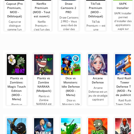
Capcut (Pro
Netflix
Draw
TikTok
XAPK
Premium,
Premium
Cartoons 2
Premium
Installer
MOD -
(MOD - Tout
PRO
(MOD -
XAPK Installer
Débloqué)
est ouvert)
Débloqué)
permet
Draw Cartoons
d'installer des
2 PRO – Vous
Capcut se
Netflix
TikTok
applications
avez rêvé de
distingue
Premium –
Premium — est
.xapk sur
créer des
comme l'un
c'est l'un des
une
Android. Un
dessins
des outils les
services les
application qui
menu très
animés, mais
plus
plus
vous permet
simple et
tout cela
recommandés
populaires
de vous
semble trop
pour le
pour regarder
connecter en
montage vidéo,
des films, des
ligne avec
assurant un
séries
d'autres
Plants vs
Plants vs
Dice vs
Arcane
Raid Rush:
Zombies:
Zombie
Monsters:
Defense
Tower
Magic Touch
NARAKA
Idle Defense
Defense TD
Arcane
Edition
(Modpack)
(MOD -
(MOD - Pas
Defense est un
(MOD -
Menu)
de publicité)
jeu de stratégie
Plants vs
Menu)
captivant
Zombie
Dice vs
Raid Rush:
NARAKA est
Monsters: Idle
Tower Defens
Plants vs
un projet de
Defense est un
TD est un jeu
Zombies: Magic
fan
jeu de
de défense
Touch Edition
est une