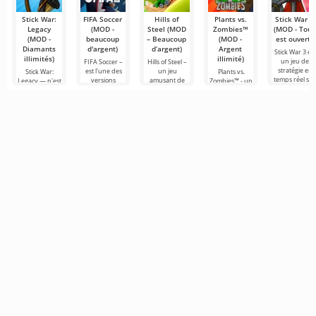
Stick War:
FIFA Soccer
Hills of
Plants vs.
Stick War 3
Legacy
(MOD -
Steel (MOD
Zombies™
(MOD - Tout
(MOD -
beaucoup
– Beaucoup
(MOD -
est ouvert)
Diamants
d'argent)
d’argent)
Argent
Stick War 3 est
illimités)
illimité)
un jeu de
FIFA Soccer –
Hills of Steel –
stratégie en
est l'une des
un jeu
Stick War:
Plants vs.
temps réel su
versions
amusant de
Legacy — n'est
Zombies™ - un
Android, avec
mobiles les
chars sur
pas seulement
jeu amusant
des possibilité
plus
Android,
un jeu de
sur Android
de combats
populaires sur
réalisé dans un
stratégie
sorti en 2010 et
le thème du
style cartoon
militaire en
qui reste
football. Elle se
coloré. La
temps réel,
populaire dans
mais une
son