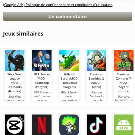
(Google Ads) Politique de confidentialité et conditions d'utilisation
Un commentaire
Jeux similaires
Stick War:
FIFA Soccer
Hills of
Plants vs
Plants vs.
Legacy
(MOD -
Steel (MOD
Zombies 2
Zombies™
(MOD -
beaucoup
– Beaucoup
(MOD -
(MOD -
Diamants
d'argent)
d’argent)
Menu)
Argent
illimités)
illimité)
FIFA Soccer –
Hills of Steel –
Plants vs
est l'une des
un jeu
Zombies 2 -
Stick War:
Plants vs.
versions
amusant de
une suite
Legacy — n'est
Zombies™ - un
mobiles les
chars sur
captivante du
pas seulement
jeu amusant
plus
Android,
jeu de stratégie
un jeu de
sur Android
populaires sur
réalisé dans un
pour Android,
stratégie
sorti en 2010 et
le thème du
style cartoon
récompensé
militaire en
qui reste
football. Elle se
coloré. La
par plus de
temps réel,
populaire dans
mais une
son