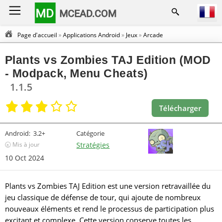
MD
MCEAD.COM
Page d'accueil
»
Applications Android
»
Jeux
»
Arcade
Plants vs Zombies TAJ Edition (MOD
- Modpack, Menu Cheats)
1.1.5
Télécharger
Android:
3.2+
Catégorie
🕣 Mis à jour
Stratégies
10 Oct 2024
Plants vs Zombies TAJ Edition est une version retravaillée du
jeu classique de défense de tour, qui ajoute de nombreux
nouveaux éléments et rend le processus de participation plus
excitant et complexe. Cette version conserve toutes les