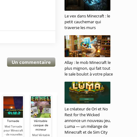
Le vex dans Minecraft : le
petit cauchemar qui
traverse les murs
Un commentaire
Allay : le mob Minecraft le
plus mignon, qui fait tout
le sale boulot à votre place
Le créateur de Ori et No
Rest for the Wicked
annonce un nouveau jeu,
Tornade
Véritable
Agriculture
Mod : Blue
Un homme
casque de
avancée
Beetle
coup de
Luma — un mélange de
Mod Tornade
mineur
poing
pour Minecraft
Mod
Mod Blue
Minecraft et de Sim City
- de nouvelles
Agriculture
Beetle pour
Mod Véritable
Le Mod Un