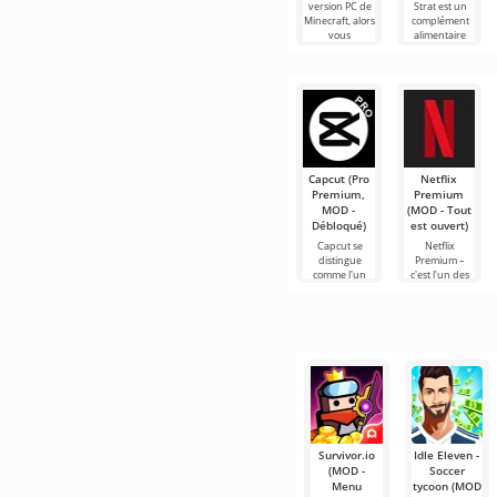
version PC de
Strat est un
Minecraft, alors
complément
vous
alimentaire
connaissez la
mondial pour
fonction du
Minecraft qui
bouton F5. En
met au monde
toute
Capcut (Pro
Netflix
Premium,
Premium
MOD -
(MOD - Tout
Débloqué)
est ouvert)
Capcut se
Netflix
distingue
Premium –
comme l'un
c'est l'un des
des outils les
services les
plus
plus
recommandés
populaires
pour le
pour regarder
montage vidéo,
des films, des
assurant un
séries
Survivor.io
Idle Eleven -
(MOD -
Soccer
Menu
tycoon (MOD