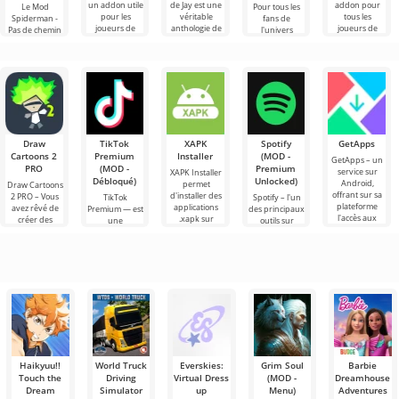
un addon utile
de Jay est une
addon pour
Le Mod
Pour tous les
pour les
véritable
tous les
Spiderman -
fans de
joueurs de
anthologie de
joueurs de
Pas de chemin
l'univers
Minecraft qui
super-héros
Minecraft fans
à la maison
Spider-Man,
aiment le
sympas de
de Godzilla et
pour Minecraft
nous
réalisme.
Minecraft qui
de ses
amènera des
présentons le
sont
personnages
Mod Venom X
populaires de
Carnage
Symbiote pour
Draw
TikTok
XAPK
Spotify
GetApps
Cartoons 2
Premium
Installer
(MOD -
GetApps – un
PRO
(MOD -
Premium
service sur
XAPK Installer
Débloqué)
Unlocked)
Android,
permet
Draw Cartoons
offrant sur sa
d'installer des
2 PRO – Vous
TikTok
Spotify – l'un
plateforme
applications
avez rêvé de
Premium — est
des principaux
l'accès aux
.xapk sur
créer des
une
outils sur
dernières
Android. Un
dessins
application qui
Android pour
nouveautés en
menu très
animés, mais
vous permet
écouter de la
simple et
tout cela
de vous
musique, des
semble trop
connecter en
podcasts et
ligne avec
d'autres
Haikyuu!!
World Truck
Everskies:
Grim Soul
Barbie
Touch the
Driving
Virtual Dress
(MOD -
Dreamhouse
Dream
Simulator
up
Menu)
Adventures