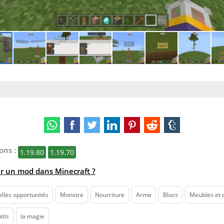
ons :
1.19.80
1.19.70
r un mod dans Minecraft ?
lles opportunités
Monstre
Nourriture
Arme
Blocs
Meubles et 
tils
la magie