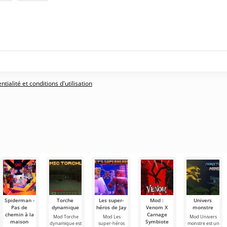
tialité et conditions d'utilisation
Spiderman -
Torche
Les super-
Mod :
Univers
Pas de
dynamique
héros de Jay
Venom X
monstre
chemin à la
Carnage
Mod Torche
Mod Les
Mod Univers
maison
Symbiote
dynamique est
super-héros
monstre est un