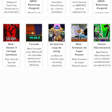
(MOD -
(MOD -
Haikyuu!!
Everskies:
Grim Soul est
Beaucoup
Beaucoup
Touch the
Virtual Dress
un MMORPG
d'argent)
d'argent)
Dream est un
up - c'est un
coloré et
jeu Android à
simulateur
captivant sur
World Truck
Les jeux avec
Driving
Barbie sont
Simulator -
considérés
c'est l'un des
comme les
Mod :
Tornade
Un homme
Mod :
Patron
Venom X
coup de
Anneaux de
Nécromancien
Mod Tornade
Carnage
poing
Super
pour Minecraft
Mod Patron
Symbiote
Pouvoir
- de nouvelles
Nécromancien
Le Mod Un
options pour
est un module
homme coup
Pour tous les
Mod Anneaux
contrôler les
complémentaire
de poing
fans de
de Super
éléments
qui ajoute le roi
ajoute les
l'univers
Pouvoir est un
météorologiques
des enfers - le
personnages
Spider-Man,
ajout amusant
puissant
principaux du
nous
qui introduit
manga One
présentons le
un anneau
Punch Man à
Mod Venom X
magique dans
l'univers
Carnage
Minecraft.
Symbiote pour