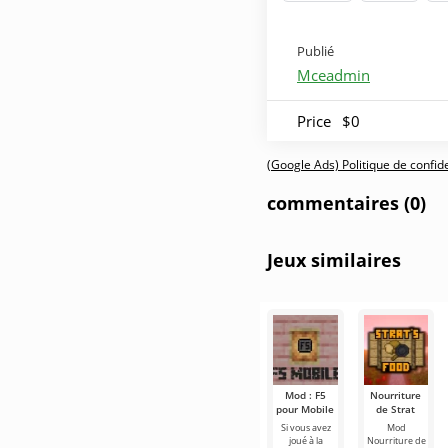
Publié
Mceadmin
Price
$0
(Google Ads) Politique de confiden
commentaires (0)
Jeux similaires
Mod : F5
Nourriture
pour Mobile
de Strat
Si vous avez
Mod
joué à la
Nourriture de