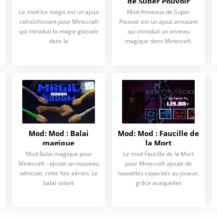
de Super Pouvoir
Le mod Ice magic est un ajout
Mod Anneaux de Super
rafraîchissant pour Minecraft
Pouvoir est un ajout amusant
qui introduit la magie glaciale
qui introduit un anneau
dans le
magique dans Minecraft.
Mod: Mod : Balai
Mod: Mod : Faucille de
magique
la Mort
Mod Balai magique pour
Le mod Faucille de la Mort
Minecraft - ajoute un nouveau
pour Minecraft ajoute de
véhicule, cette fois aérien. Le
nouvelles capacités au joueur,
balai volant
grâce auxquelles