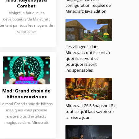
configuration requise de
Combat
Minecraft: Java Edition
Malgré le fait que les
développeurs de Minecraft
tentent par tous les moyens de
rapprocher
Les villageois dans
Minecraft : qui ils sont, à
quoi ils servent et
pourquoi ils sont
indispensables
Mod: Grand choix de
bâtons magiques
Le mod Grand choix de bâtons
Minecraft 26.3 Snapshot 5 :
magiques vous propose
tout ce qu’il faut savoir sur
encore plus d'artefacts
la mise à jour
magiques dans Minecraft