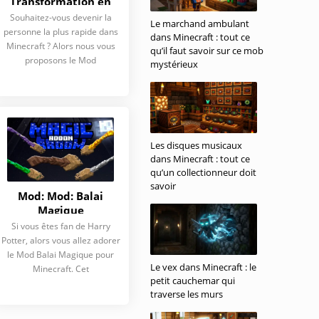
Transformation en
Flash
Souhaitez-vous devenir la
Le marchand ambulant
personne la plus rapide dans
dans Minecraft : tout ce
Minecraft ? Alors nous vous
qu’il faut savoir sur ce mob
proposons le Mod
mystérieux
Les disques musicaux
dans Minecraft : tout ce
qu’un collectionneur doit
savoir
Mod: Mod: Balai
Magique
Si vous êtes fan de Harry
Potter, alors vous allez adorer
le Mod Balai Magique pour
Le vex dans Minecraft : le
Minecraft. Cet
petit cauchemar qui
traverse les murs