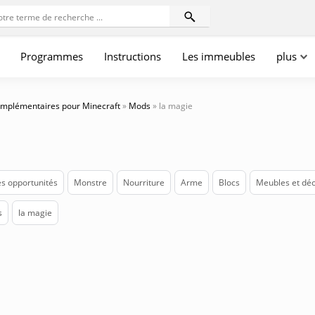
Programmes
Instructions
Les immeubles
plus
mplémentaires pour Minecraft
»
Mods
» la magie
s opportunités
Monstre
Nourriture
Arme
Blocs
Meubles et déc
s
la magie