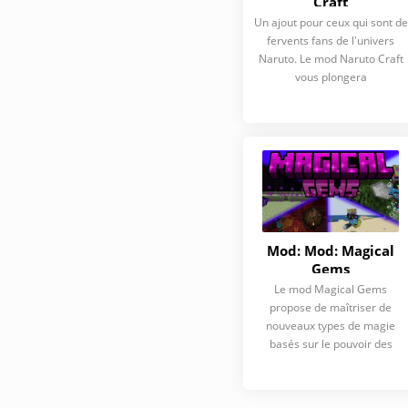
Craft
Un ajout pour ceux qui sont de
fervents fans de l'univers
Naruto. Le mod Naruto Craft
vous plongera
Mod: Mod: Magical
Gems
Le mod Magical Gems
propose de maîtriser de
nouveaux types de magie
basés sur le pouvoir des