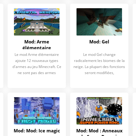
Mod: Arme
Mod: Gel
élémentaire
Le mod Arme élémentaire
Le mod Gel change
ajoute 12 nouveaux types
radicalement les biomes de la
d'armes au jeu Minecraft. Ce
neige. La plupart des fonctions
ne sont pas des armes
seront modifiées,
Mod: Mod: Ice magic
Mod: Mod : Anneaux