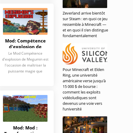
Zeverland arrive bientôt
sur Steam : en quoi ce jeu
ressemble à Minecraft —
et en quoi il s’en distingue
fondamentalement
Mod: Compétence
d'explosion de
Megumin
Le Mod Compétence
d'explosion de Megumin est
l'occasion de maîtriser la
Pour Minecraft et Elden
puissante magie que
Ring, une université
américaine verse jusqu’à
15 000 $ de bourse :
comment les exploits
vidéoludiques sont
devenus une voie vers
l’université
Mod: Mod :