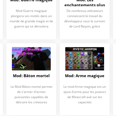
enchantements plus
vanille de Raiyon
Mod Guerre magique
De nombreux utilisateurs
plongera ses invités dans un
connaissent le travail du
monde de grande magie et de
développeur sous le surnom
guerre qui se déroulera
de Lord Raiyon, grâce
d
Mod: Bâton mortel
Mod: Arme magique
Le Mod Bâton mortel permet
Le mod Arme magique est un
de s'armer d'armes
ajout d'arme pour les joueurs
puissantes capables de
de Minecraft axé sur les
détruire les créatures
capacités