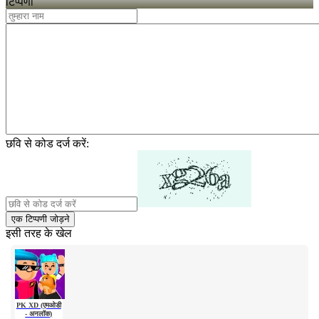
टिप्पणी
छवि से कोड दर्ज करें:
एक टिप्पणी जोड़ने
इसी तरह के खेल
PK XD (एमओडी
- अनलॉक)