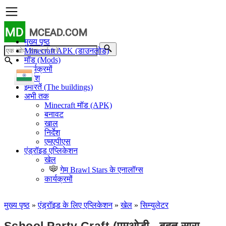
MD
MCEAD.COM
मुख्य पृष्ठ
Minecraft APK (डाउनलोड)
मॉड (Mods)
कार्यक्रमों
निर्देश
इमारतें (The buildings)
अभी तक
Minecraft मॉड (APK)
बनावट
खाल
निर्देश
एमएपीएस
एंड्रॉइड एप्लिकेशन
खेल
गेम Brawl Stars के एनालॉग्स
कार्यक्रमों
मुख्य पृष्ठ
»
एंड्रॉइड के लिए एप्लिकेशन
»
खेल
»
सिम्युलेटर