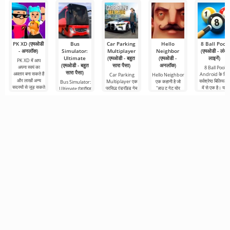
PK XD (एमओडी
Bus
Car Parking
Hello
8 Ball Pool
- अनलॉक)
Simulator:
Multiplayer
Neighbor
(एमओडी - लंबी
Ultimate
(एमओडी - बहुत
(एमओडी -
लाइनें)
PK XD में आप
(एमओडी - बहुत
सारा पैसा)
अनलॉक)
अपना स्वयं का
8 Ball Pool
सारा पैसा)
अवतार बना सकते हैं
Android के लिए
Car Parking
Hello Neighbor
और लाखों अन्य
सर्वश्रेष्ठ बिलियर्ड्
Multiplayer एक
एक कहानी है जो
Bus Simulator:
सदस्यों से जुड़ सकते
में से एक है। यहां
प्रसिद्ध एंड्रॉइड गेम
"हाउ टू गेट योर
Ultimate एंड्रॉइड
हैं। रंगीन
आप टूर्नामेंट
है जहां आपको कार
नेबर" से ली गई है,
के लिए एक रंगीन
तालिकाओं में आगे
नियंत्रण का उपयोग
लेकिन एंड्रॉइड
और रोमांचक गेम है
करने वाले
डिवाइस के लिए 3डी
जो दुनिया भर में बस
से यात्रा