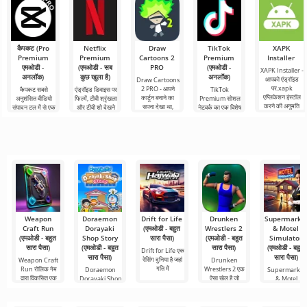
घटक का एक सफल
कैपकट (Pro
Netflix
Draw
TikTok
XAPK
Premium
Premium
Cartoons 2
Premium
Installer
एमओडी -
(एमओडी - सब
PRO
(एमओडी -
XAPK Installer -
अनलॉक)
कुछ खुला है)
अनलॉक)
आपको एंड्रॉइड
Draw Cartoons
पर.xapk
2 PRO - आपने
कैपकट सबसे
एंड्रॉइड डिवाइस पर
TikTok
एप्लिकेशन इंस्टॉल
कार्टून बनाने का
अनुशंसित वीडियो
फिल्में, टीवी श्रृंखला
Premium सोशल
करने की अनुमति
सपना देखा था,
संपादन टूल में से एक
और टीवी शो देखने
नेटवर्क का एक विशेष
देता है। एक बहुत ही
लेकिन यह सब बहुत
है, जो मोबाइल
के लिए Netflix
संस्करण है, जिसके
सरल और
कठिन और असंभव
डिवाइस और
Premium सबसे
महत्वपूर्ण फायदे हैं,
भी लगता
डेस्कटॉप कंप्यूटर
लोकप्रिय
सबसे बुनियादी सभी
दोनों पर
Weapon
Doraemon
Drift for Life
Drunken
Supermarke
Craft Run
Dorayaki
(एमओडी - बहुत
Wrestlers 2
& Motel
(एमओडी - बहुत
Shop Story
सारा पैसा)
(एमओडी - बहुत
Simulator
सारा पैसा)
(एमओडी - बहुत
सारा पैसा)
(एमओडी - बहुत
Drift for Life एक
सारा पैसा)
सारा पैसा)
रेसिंग दुनिया है जहां
Weapon Craft
Drunken
गति में
Run रोलिक गेम
Wrestlers 2 एक
Doraemon
Supermarket
द्वारा विकसित एक
ऐसा खेल है जो
Dorayaki Shop
& Motel
पारंपरिक
Story एक मज़ेदार
Simulator एक
सिमुलेशन
साधारण