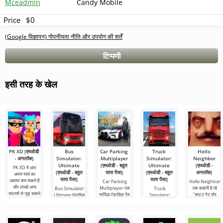
Mceadmin
Candy Mobile
Price
$0
(Google विज्ञापन) गोपनीयता नीति और उपयोग की शर्तें
टिप्पणी
इसी तरह के खेल
PK XD (एमओडी
Bus
Car Parking
Truck
Hello
- अनलॉक)
Simulator:
Multiplayer
Simulator:
Neighbor
Ultimate
(एमओडी - बहुत
Ultimate
(एमओडी -
PK XD में आप
(एमओडी - बहुत
सारा पैसा)
(एमओडी - बहुत
अनलॉक)
अपना स्वयं का
सारा पैसा)
सारा पैसा)
अवतार बना सकते हैं
Car Parking
Hello Neighbor
और लाखों अन्य
Multiplayer एक
एक कहानी है जो
Bus Simulator:
Truck
सदस्यों से जुड़ सकते
प्रसिद्ध एंड्रॉइड गेम
"हाउ टू गेट योर
Ultimate एंड्रॉइड
Simulator:
हैं। रंगीन
है जहां आपको कार
नेबर" से ली गई है,
के लिए एक रंगीन
Ultimate एक माल
नियंत्रण का उपयोग
लेकिन एंड्रॉइड
और रोमांचक गेम है
परिवहन सिम्युलेटर
करने वाले
डिवाइस के लिए 3डी
जो दुनिया भर में बस
और एंड्रॉइड के लिए
से यात्रा
एक व्यावसायिक