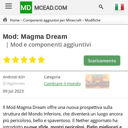
MD
MCEAD.COM
Home
»
Componenti aggiuntivi per Minecraft
»
Modifiche
Mod: Magma Dream
| Mod e componenti aggiuntivi
Scaricamento
Android:
8,0+
Categoria
🕣 Aggiornato
Cambiare il mondo
09 Jul 2023
Il Mod Magma Dream offre una nuova prospettiva sulla
struttura del Mondo Inferiore, che diventerà un luogo ancora
più pericoloso, bello e spaventoso. Il Nether aggiornato ha
introdotto
nuove sfide, mostri pericolosi, Piglin migliorati e