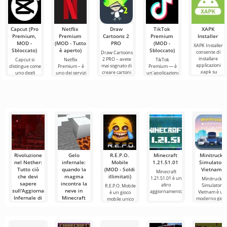
Capcut (Pro
Netflix
Draw
TikTok
XAPK
Premium,
Premium
Cartoons 2
Premium
Installer
MOD -
(MOD - Tutto
PRO
(MOD -
XAPK Installer
Sbloccato)
è aperto)
Sbloccato)
consente di
Draw Cartoons
installare
2 PRO – avete
Capcut si
Netflix
TikTok
applicazioni
mai sognato di
distingue come
Premium – è
Premium — è
.xapk su
creare cartoni
uno degli
uno dei servizi
un'applicazione
Android. Un
animati, ma
strumenti più
più popolari
che ti permette
menu molto
tutto sembra
raccomandati
per guardare
di connetterti
semplice e
troppo
per l'editing
film, serie TV e
online con altri
video,
programmi
utenti o
garantendo un
televisivi
trovare
Rivoluzione
Gelo
R.E.P.O.
Minecraft
Minitruck
nel Nether:
infernale:
Mobile
1.21.51.01
Simulator
Tutto ciò
quando la
(MOD - Soldi
Vietnam
Minecraft
che devi
magma
illimitati)
1.21.51.01 è un
Minitruck
sapere
incontra la
altro
Simulator
R.E.P.O. Mobile
sull'Aggiornamento
neve in
aggiornamento
Vietnam è un
è un gioco
Infernale di
Minecraft
moderno gioc
mobile unico
Minecraft
di
che
Ciao a tutti,
1.16
esploratori del
mondo cubico!
Il mondo di
Oggi