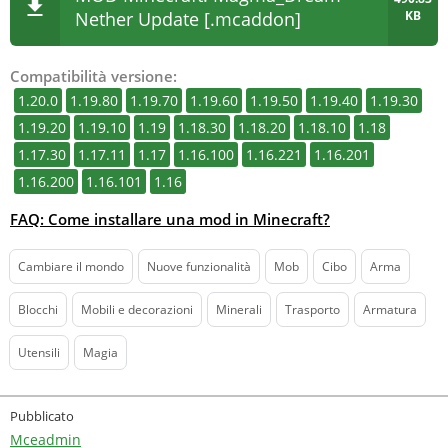
Nether Update [.mcaddon]
KB
Compatibilità versione:
1.20.0
1.19.80
1.19.70
1.19.60
1.19.50
1.19.40
1.19.30
1.19.20
1.19.10
1.19
1.18.30
1.18.20
1.18.10
1.18
1.17.30
1.17.11
1.17
1.16.100
1.16.221
1.16.201
1.16.200
1.16.101
1.16
FAQ: Come installare una mod in Minecraft?
Cambiare il mondo
Nuove funzionalità
Mob
Cibo
Arma
Blocchi
Mobili e decorazioni
Minerali
Trasporto
Armatura
Utensili
Magia
Pubblicato
Mceadmin