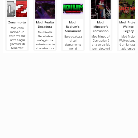
Minecraft è
cambiato
ancora una
Zona morta
Mod: Realtà
Mod:
Mod:
Mod: Project
Decaduta
Radium's
Minecraft
Walker:
Mod Zona
Armament
Corruption
Legacy
morta è un
Mod Realtà
vero test che
Decaduta è
Ecco qualcosa
Mod Minecraft
Mod Project
offre a ogni
un'aggiunta
di cui
Corruption è
Walker: Legac
giocatore di
entusiasmante
sicuramente
una vera sfida
è un fantastic
Minecraft
che introduce
non ti
per i giocatori
add-on per
l'esperienza di
un terribile
stancherai nel
hardcore di
Minecraft, in
un formato di
mostro
mondo di
Minecraft che
cui i giocatori
chiamato
Minecraft,
vogliono
dovranno
Wither
ovvero nuove
aggiunte