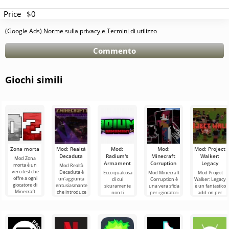
Price
$0
(Google Ads) Norme sulla privacy e Termini di utilizzo
Commento
Giochi simili
Zona morta
Mod: Realtà
Mod:
Mod:
Mod: Project
Decaduta
Radium's
Minecraft
Walker:
Mod Zona
Armament
Corruption
Legacy
morta è un
Mod Realtà
vero test che
Decaduta è
Ecco qualcosa
Mod Minecraft
Mod Project
offre a ogni
un'aggiunta
di cui
Corruption è
Walker: Legacy
giocatore di
entusiasmante
sicuramente
una vera sfida
è un fantastico
Minecraft
che introduce
non ti
per i giocatori
add-on per
l'esperienza di
un terribile
stancherai nel
hardcore di
Minecraft, in
un formato di
mostro
mondo di
Minecraft che
cui i giocatori
chiamato
Minecraft,
vogliono
dovranno
Wither
ovvero nuove
aggiunte