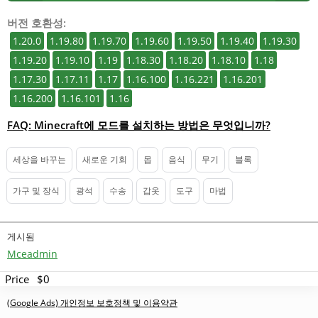
버전 호환성:
1.20.0
1.19.80
1.19.70
1.19.60
1.19.50
1.19.40
1.19.30
1.19.20
1.19.10
1.19
1.18.30
1.18.20
1.18.10
1.18
1.17.30
1.17.11
1.17
1.16.100
1.16.221
1.16.201
1.16.200
1.16.101
1.16
FAQ: Minecraft에 모드를 설치하는 방법은 무엇입니까?
세상을 바꾸는
새로운 기회
몹
음식
무기
블록
가구 및 장식
광석
수송
갑옷
도구
마법
게시됨
Mceadmin
Price
$0
(Google Ads) 개인정보 보호정책 및 이용약관