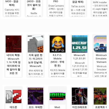
MOD - 잠금
(MOD - 모든
PRO
잠금 해제)
XAPK Installer
해제)
것이 열려 있
– 안드로이드에
Draw Cartoons
TikTok 프리미
음)
2 PRO – 당신은
서 .xapk 애플리
Capcut는 비디
엄 — 다른 사용
애니메이션을
케이션을 설치
오 편집을 위한
Netflix
자와 온라인으
만들고 싶었지
할 수 있게 해줍
가장 추천되는
Premium는 안
로 연결하거나
만, 너무 어렵고
니다. 매우 간단
도구 중 하나로,
드로이드 기기
특별한 무언가
심지어 불가능
하고 직관적인
모바일 기기와
에서 영화, 드라
를 찾을 수 있는
하다고 생각했
메뉴를 통해 이
데스크톱 컴퓨
마 및 TV 프로그
애플리케이션입
다면, 이제 모든
확장자의 파일
터 모두에서 원
램을 시청할 수
니다. 아침 커피
것이 당신의 손
설치를 빠르게
활한 작동을 보
있는 가장 인기
한 잔과 함께 하
에 달려 있습니
시작할 수
장합니다. 많은
있는 서비스 중
루를 시작하거
다. 복잡한
사용자에게 무
하나입니다. 이
나 힘든 하루를.
료 버전은 모든
곳에는 최신 미
편집 요구를
디어 제품뿐만
아니라
네더의 혁명:
지옥 같은 한
R.E.P.O.
Minecraft
Minitruck
Mobile
1.21.51.01
Simulator
Minecraft
기: 마그마가
(MOD - 무제
Vietnam
1.16 지옥 업
눈과 만날 때,
Minecraft
한 돈)
데이트에 대
Minecraft
1.21.51.01은 이
Minitruck
해 알아야 할
전 버전 1.21.50
Simulator
R.E.P.O. Mobile
큐브 세계의 탐
Vietnam는 베
모든 것
의 문제를 해결
는 플레이어를
험가 여러분, 안
남의 그림 같은
하고,
어두운 미스터
녕하세요! 오늘
Minecraft 세계
도로를 따라 화
리한 세계로 완
은 특별한 것을
가 다시 한 번 변
물
전히 몰입시키
가져왔습니다.
화했습니다. 이
는
타고
번에는 Mojang
Studios의
데드존
모드: 부패한
Mod:
마인크래프트
프로젝트 워