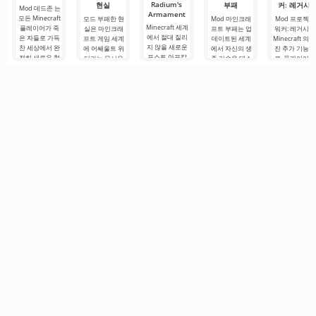
Radium's
현실
부패
커: 레거시
Mod 데드존 는
Armament
모든 Minecraft
모드 부패한 현
Mod 마인크래
Mod 프로젝트
Minecraft 세계
플레이어가 죽
실은 마인크래
프트 부패는 업
워커: 레거시는
에서 절대 질리
은 자들로 가득
프트 게임 세계
데이트된 세계
Minecraft 의 
지 않을 새로운
찬 세상에서 완
에 어쌔울트 위
에서 자신의 생
진 추가 기능으
포스트 아포칼
전히 새로운 형
더라는 무서운
존 기술을 테스
로, 플레이어는
립스 주제의 추
식의 생존을 경
몬스터를 도입
트하려는 하드
좀비가 지배하
가 콘텐츠가 있
험할 수 있도록
하는 흥미로운
코어 Minecraft
는 파괴된 세계
습니다. 그리고
하는 실제 테스
추가 콘텐츠입
플레이어를 위
에서 생존을 위
Mod Radium's
트입니다. 이 애
니다. 이 보스는
한 실제 테스트
해 싸워야 합니
Armament이
드온이 제공하
모든 생명체에
입니다. 저자의
다. 이 땅에서 
그 증거입니다.
는
큰.
생각에 따르면
아남으려면 무
이.
동물을 공격적
기,
인