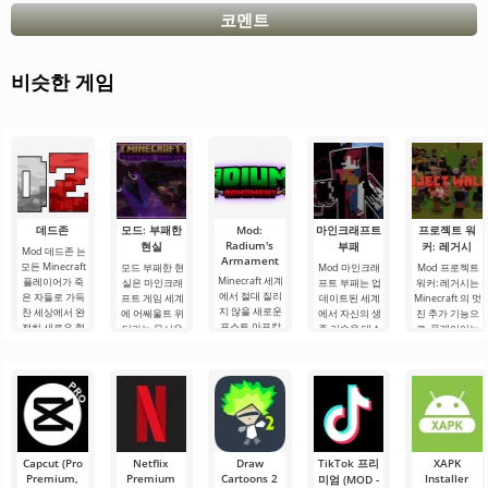
코멘트
비슷한 게임
데드존
모드: 부패한
Mod:
마인크래프트
프로젝트 워
Radium's
현실
부패
커: 레거시
Mod 데드존 는
Armament
모든 Minecraft
모드 부패한 현
Mod 마인크래
Mod 프로젝트
Minecraft 세계
플레이어가 죽
실은 마인크래
프트 부패는 업
워커: 레거시는
에서 절대 질리
은 자들로 가득
프트 게임 세계
데이트된 세계
Minecraft 의 멋
지 않을 새로운
찬 세상에서 완
에 어쌔울트 위
에서 자신의 생
진 추가 기능으
포스트 아포칼
전히 새로운 형
더라는 무서운
존 기술을 테스
로, 플레이어는
립스 주제의 추
식의 생존을 경
몬스터를 도입
트하려는 하드
좀비가 지배하
가 콘텐츠가 있
험할 수 있도록
하는 흥미로운
코어 Minecraft
는 파괴된 세계
습니다. 그리고
하는 실제 테스
추가 콘텐츠입
플레이어를 위
에서 생존을 위
Mod Radium's
트입니다. 이 애
니다. 이 보스는
한 실제 테스트
해 싸워야 합니
Armament이
드온이 제공하
모든 생명체에
입니다. 저자의
다. 이 땅에서 살
그 증거입니다.
는
큰.
생각에 따르면
아남으려면 무
이.
동물을 공격적
기,
인
Capcut (Pro
Netflix
Draw
TikTok 프리
XAPK
Premium,
Premium
Cartoons 2
Installer
미엄 (MOD -