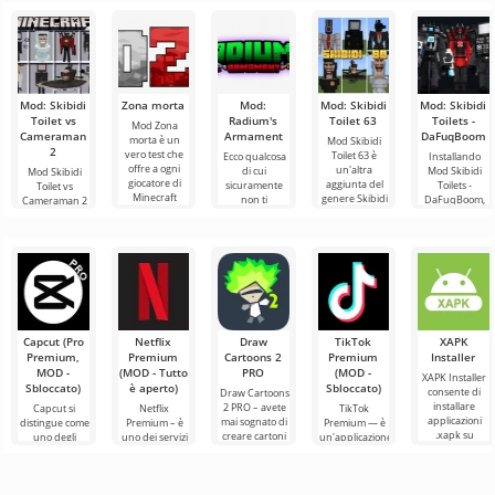
Mod: Skibidi
Zona morta
Mod:
Mod: Skibidi
Mod: Skibidi
Toilet vs
Radium's
Toilet 63
Toilets -
Mod Zona
Cameraman
Armament
DaFuqBoom
morta è un
Mod Skibidi
2
vero test che
Toilet 63 è
Ecco qualcosa
Installando
offre a ogni
un'altra
di cui
Mod Skibidi
Mod Skibidi
giocatore di
aggiunta del
sicuramente
Toilets -
Toilet vs
Minecraft
genere Skibidi
non ti
DaFuqBoom,
Cameraman 2
l'esperienza di
per Minecraft,
stancherai nel
aggiungerai al
per Minecraft
un formato di
dove i
mondo di
mondo a
immergerà i
principali
Minecraft,
blocchi
partecipanti in
ovvero nuove
personaggi
un'entusiasmante
aggiunte
Capcut (Pro
Netflix
Draw
TikTok
XAPK
Premium,
Premium
Cartoons 2
Premium
Installer
MOD -
(MOD - Tutto
PRO
(MOD -
XAPK Installer
Sbloccato)
è aperto)
Sbloccato)
consente di
Draw Cartoons
installare
2 PRO – avete
Capcut si
Netflix
TikTok
applicazioni
mai sognato di
distingue come
Premium – è
Premium — è
.xapk su
creare cartoni
uno degli
uno dei servizi
un'applicazione
Android. Un
animati, ma
strumenti più
più popolari
che ti permette
menu molto
tutto sembra
raccomandati
per guardare
di connetterti
semplice e
troppo
per l'editing
film, serie TV e
online con altri
video,
programmi
utenti o