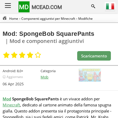
MD
MCEAD.COM
Home
»
Componenti aggiuntivi per Minecraft
»
Modifiche
Mod: SpongeBob SquarePants
| Mod e componenti aggiuntivi
Scaricamento
Android:
8,0+
Categoria
🕣 Aggiornato
Mob
06 Apr 2025
Mod
SpongeBob SquarePants
è un vivace addon per
Minecraft
, dedicato al cartone animato della famosa spugna
gialla. Questo addon presenta sia il protagonista principale -
SpongeBob, sia i suoi fedeli amici, come Patrick, Mr. Krabs,