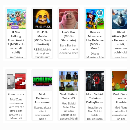
garantendo un
televisivi
trovare
Il Mio
R.E.P.O.
Liar's Bar
Dice vs
Uboat
Talking
Mobile
(MOD -
Monsters:
Attack (MO
Tom: Amici
(MOD - Soldi
Sbloccato)
Idle Defense
- Un sacco di
2 (MOD - Un
illimitati)
(MOD -
soldi,
Liar’s Bar è un
sacco di
Menu)
nessuna
duello di menti
R.E.P.O. Mobile
soldi)
pubblicità)
e di nervi, dove
è un gioco
Dice vs
mobile unico
Monsters: Idle
My Talking
Uboat Attack 
che
Defense è un
Tom Friends 2
un gioco a
avvincente
— è un
tema militare
accogliente
che ti
Zona morta
Mod:
Mod: Skibidi
Mod: Skibidi
Mod: Piante
Radium's
Toilet 63
Toilets -
contro
Mod Zona
Armament
DaFuqBoom
Zombie
morta è un
Mod Skibidi
vero test che
Toilet 63 è
Ecco qualcosa
Installando
Mod Piante
offre a ogni
un'altra
di cui
Mod Skibidi
contro Zombi
giocatore di
aggiunta del
sicuramente
Toilets -
è un altro add
Minecraft
genere Skibidi
non ti
DaFuqBoom,
on per
l'esperienza di
per Minecraft,
stancherai nel
aggiungerai al
Minecraft
un formato di
dove i
mondo di
mondo a
dedicato al
principali