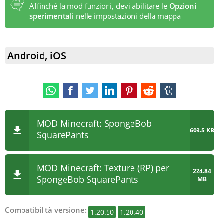
Affinché la mod funzioni, devi abilitare le
Opzioni
sperimentali
nelle impostazioni della mappa
Android, iOS
MOD Minecraft: SpongeBob
603.5 KB
SquarePants
MOD Minecraft: Texture (RP) per
224.84
SpongeBob SquarePants
MB
Compatibilità versione:
1.20.50
1.20.40