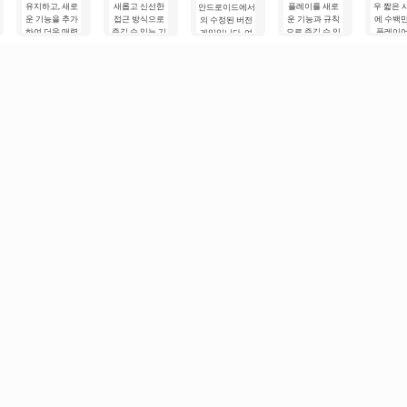
유지하고, 새로
새롭고 신선한
플레이를 새로
우 짧은 
안드로이드에서
운 기능을 추가
접근 방식으로
운 기능과 규칙
에 수백
의 수정된 버전
하여 더욱 매력
즐길 수 있는 기
으로 즐길 수 있
플레이
게임입니다. 여
적인 게임 경험
회를 제공합니
게 해줍니다. 세
마음을 
기서는 특별한
을 제공합니다.
다. 역동적인 전
심한 최적화를
았습니다.
경기장에서 다
클래식 버전의
투, 흥미로운 게
통해 게임플레
임은 역
른 참가자들과
Brawl Stars를
임플레이, 그리
이는 더욱 흥미
전투, 만
싸워야 합니다.
플레이해본 적
고 각각이 주요
롭고 폭넓은.
일의 그래
플레이어에게
이
전투
리
주어진 과제는
선택한 모드에
따라