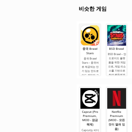
비슷한 게임
중국 Brawl
BSD Brawl
Stars
BSD Brawl – 안
드로이드 플랫
중국 Brawl
폼을 위한 게임
Stars – 중국어
으로, 게임 리소
로 제공되는 인
스를 기반으로
기 있는 안드로
하여 팬들에게
이드 게임의 고
익숙한 역동적
품질 버전입니
인 게임플레이
다. 여기서 3대3
와 화려한 전투
또는 5대5 팀 전
를 유지합니다.
투에 참여할 수
제작자는.
있습니다. 이를
위해 금고 열기.
Capcut (Pro
Netflix
Premium,
Premium
MOD - 잠금
(MOD - 모든
해제)
것이 열려 있
음)
Capcut는 비디