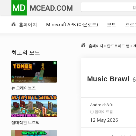
MD
MCEAD.COM
홈페이지
Minecraft APK (다운로드)
모드
프로
홈페이지
»
안드로이드 앱
»
최고의 모드
Music Brawl
6
뉴 그레이브즈
Android:
8,0+
🕣 업데이트됨
12 May 2026
절대적인 보호막