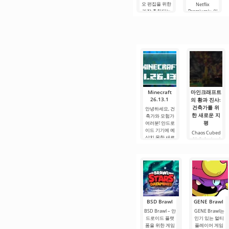
오 편집을 위한
Netflix
가장 추천되는
Premium는 안
도구 중 하나로,
드로이드 기기
모바일 기기와
에서 영화, 드라
데스크톱 컴퓨
마 및 TV 프로그
터 모두에서 원
램을 시청할 수
활한 작동을 보
있는 가장 인기
장합니다. 많은
있는 서비스 중
사용자에게 무
하나입니다. 이
료 버전은 모든
곳에는 최신 미
편집 요구를
디어 제품뿐만
아니라
Minecraft
마인크래프트
26.13.1
의 황과 진사:
건축가를 위
안녕하세요, 건
한 새로운 지
축가와 모험가
평
여러분! 안드로
이드 기기에 예
Chaos Cubed
상치 못한 새로
업데이트는 마
운 릴리스가
인크래프트에
복잡한 물리와
독특한 메커니
즘뿐만 아니라
BSD Brawl
GENE Brawl
BSD Brawl – 안
GENE Brawl는
드로이드 플랫
인기 있는 멀티
폼을 위한 게임
플레이어 게임