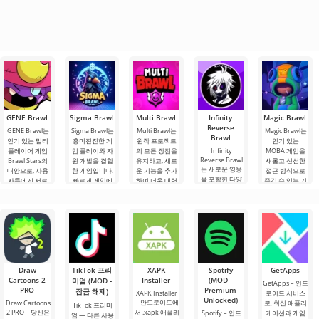
GENE Brawl
Sigma Brawl
Multi Brawl
Infinity
Magic Brawl
Reverse
GENE Brawl는
Sigma Brawl는
Multi Brawl는
Magic Brawl는
Brawl
인기 있는 멀티
흥미진진한 게
원작 프로젝트
인기 있는
플레이어 게임
임 플레이와 자
의 모든 장점을
Infinity
MOBA 게임을
Reverse Brawl
Brawl Stars의
원 개발을 결합
유지하고, 새로
새롭고 신선한
는 새로운 영웅
대안으로, 사용
한 게임입니다.
운 기능을 추가
접근 방식으로
을 포함한 다양
자들에게 서로
빠르게 게임에
하여 더욱 매력
즐길 수 있는 기
한 캐릭터와 다
간의 역동적인
몰입하고 즐길
적인 게임 경험
회를 제공합니
채로운 스킨 및
전투를 제공합
수 있는 모든 주
을 제공합니다.
다. 역동적인 전
다양한 아이템
니다. 게임플레
요 기능이 제공
클래식 버전의
투, 흥미로운 게
을 제공합니다.
이는 전투에만
됩니다. 간편한
Brawl Stars를
임플레이, 그리
국한되지 않습
설치와.
플레이해본 적
고 각각이 주요
니다.
이
전투
Draw
TikTok 프리
XAPK
Spotify
GetApps
Cartoons 2
Installer
(MOD -
미엄 (MOD -
GetApps – 안드
PRO
Premium
잠금 해제)
XAPK Installer
로이드 서비스
Unlocked)
– 안드로이드에
Draw Cartoons
로, 최신 애플리
TikTok 프리미
2 PRO – 당신은
서 .xapk 애플리
Spotify – 안드
케이션과 게임
엄 — 다른 사용