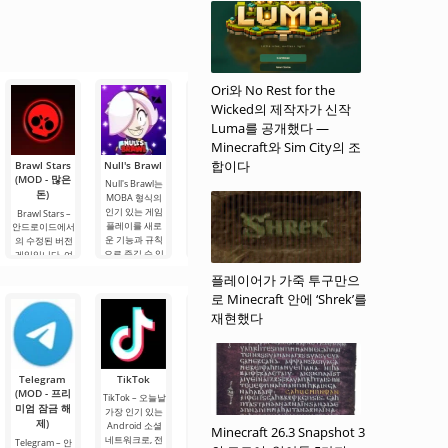
Ori와 No Rest for the
Wicked의 제작자가 신작
Luma를 공개했다 —
Minecraft와 Sim City의 조
합이다
Brawl Stars
Null's Brawl
Simple
Nice Brawl
Surge Brawl
(MOD - 많은
Brawl
Null's Brawl는
Nice Brawl는 인
Surge Brawl -
돈)
이제 타사 개발
MOBA 형식의
Simple Brawl는
기 있는 게임의
자 버전으로 인
인기 있는 게임
인기 있는 액션
아날로그로, 매
Brawl Stars –
터넷 연결 없이
플레이를 새로
프로젝트의 유
우 짧은 시간 안
안드로이드에서
도 좋아하는 게
운 기능과 규칙
사 버전으로, 플
에 수백만 명의
의 수정된 버전
임을 즐길 수 있
으로 즐길 수 있
레이어의 요청
플레이어들의
게임입니다. 여
는 또 다른 기회
게 해줍니다. 세
과 피드백을 고
마음을 사로잡
기서는 특별한
플레이어가 가죽 투구만으
가 생겼습니다.
심한 최적화를
려하여 개발되
았습니다. 이 게
경기장에서 다
이 수정 버전의
통해 게임플레
었습니다. 이 게
임은 역동적인
른 참가자들과
로 Minecraft 안에 ‘Shrek’를
또 다른 "특
이는 더욱 흥미
임은 추가 구매
전투, 만화 스타
싸워야 합니다.
재현했다
징"은 콘텐츠를
롭고 폭넓은.
없이도 게임플
일의 그래픽, 그
플레이어에게
레이를 향상시
리고
주어진 과제는
키는 기능과
선택한 모드에
따라
Telegram
TikTok
Planner 5D
Widgetable:
MX Player
(MOD - 프리
(MOD - 잠금
재미있는 화
Pro
TikTok – 오늘날
미엄 잠금 해
해제)
면(MOD - 잠
가장 인기 있는
MX Player Pro –
제)
금 해제)
오늘날 가장 인
Android 소셜
Planner 5D –
Minecraft 26.3 Snapshot 3
기 있는 안드로
네트워크로, 전
안드로이드용
Telegram – 안
Widgetable: 재