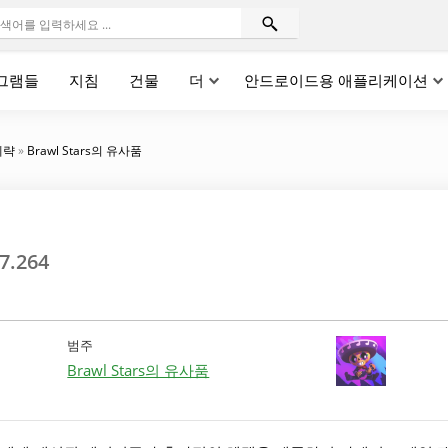
그램들
지침
건물
더
안드로이드용 애플리케이션
계략
»
Brawl Stars의 유사품
7.264
범주
Brawl Stars의 유사품