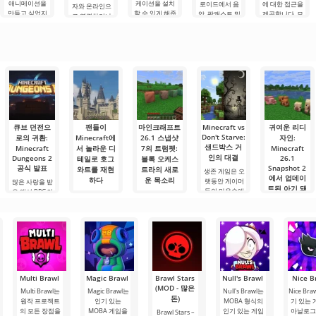
애니메이션을
케이션을 설치
로이드에서 음
에 대한 접근을
자와 온라인으
만들고 싶었지
할 수 있게 해줍
악, 팟캐스트 및
제공합니다. 모
로 연결하거나
만, 너무 어렵고
니다. 매우 간단
다양한 오디오
바일 기기 시장
특별한 무언가
심지어 불가능
하고 직관적인
장르의 최신 콘
과 관련된 뉴스
를 찾을 수 있는
하다고 생각했
메뉴를 통해 이
텐츠를 듣기 위
를 주시하고 있
애플리케이션입
다면, 이제 모든
확장자의 파일
한 주요 도구 중
다면, Xiaomi가
니다. 아침 커피
것이 당신의 손
설치를 빠르게
하나입니다. 플
일부 Android
한 잔과 함께 하
에 달려 있습니
시작할 수
랫폼에서 계정
루를 시작하거
다. 복잡한
을 생성하면 PC
나 힘든 하루를.
를 포함한 모든
큐브 던전으
팬들이
마인크래프트
Minecraft vs
귀여운 리디
Don't Starve:
로의 귀환:
Minecraft에
26.1 스냅샷
자인:
샌드박스 거
Minecraft
서 놀라운 디
7의 트럼펫:
Minecraft
인의 대결
Dungeons 2
26.1
테일로 호그
블록 오케스
공식 발표
Snapshot 2
와트를 재현
트라의 새로
생존 게임은 오
에서 업데이
하다
운 목소리
랫동안 게이머
많은 사랑을 받
트된 아기 돼
들의 마음속에
은 액션 RPG의
게임 커뮤니티
스냅샷 26.1
지 모델과 텍
특별한 자리를
후속작이 공식
는 창의력이 한
Snapshot 7의
스처
차지해 왔습니
적으로 확인되
계를 모른다는
출시로 마인크
다. 그중 두 거인
었습니다.
것을 다시 한번
래프트의 사운
2026년은
이
Minecraft
증명했습니다.
드스케이프가
Minecraft 세계
해리 포터와
조금 더
에 놀랍도록 귀
여운 업데이트
로 시작되었습
니다.
Multi Brawl
Magic Brawl
Brawl Stars
Null's Brawl
Nice B
(MOD - 많은
Multi Brawl는
Magic Brawl는
Null's Brawl는
Nice Br
돈)
원작 프로젝트
인기 있는
MOBA 형식의
기 있는
의 모든 장점을
MOBA 게임을
인기 있는 게임
아날로그
Brawl Stars –