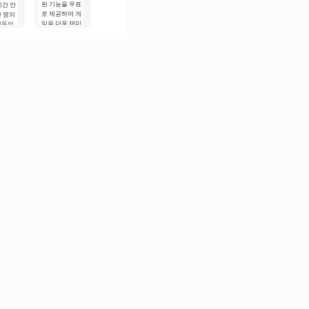
된 기능을 무료
시간 안
로 제공하여 게
만 명의
임을 더욱 재미
어들의
있게 만드는 특
사로잡
징이 있습니다.
 이 게
동적인
화 스타
픽, 그
고