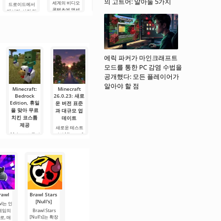
의 고트어: 알아둘 5가지
이드용 비디오
세계의 비디오
애플리케이션으
드로이드에서
미있는 화면
플레이어로, 다
콘텐츠에 액세
로, 실내 디자인
메시지, 사진 및
(MOD - 잠금 해
양한 형식으로
스할 수 있습니
을 2D 및 3D 모
비디오를 고속
제) - 매우 유용
좋아하는 영화,
다. TikTok 콘텐
델로 설계할 수
으로 손실 없이
한 안드로이드
드라마, 만화를
츠는 플랫폼 사
있습니다. 개발
교환할 수 있는
데스크톱 꾸미
시청할 수 있습
용자들이 공유
자들은 엔지니
소셜 플랫폼입
기 애플리케이
니다. 이 애플리
하는 짧은
어링 및 건축 기
니다. 기능 면에
션으로, 창의적
케이션은 가장
술이 없는 사용
서 WhatsApp나
이고 재미있는
에릭 파커가 마인크래프트
자도 매우 짧은
Viber와 유사하
기회를 제공합
시간
모드를 통한 PC 감염 수법을
지만, 주요
니다. 여기서 다
양한
공개했다: 모든 플레이어가
알아야 할 점
Minecraft:
Minecraft
Minecraft
Minecraft
Minecraft
Bedrock
26.0.23: 새로
1.21.110.25
1.21.90.28
1.21.80.27
Edition, 휴일
Beta
Beta
Beta
운 버전 표준
을 맞아 무료
과 대규모 업
개발자들이 샌
Minecraft
Minecraft
치킨 코스튬
데이트
1.21.90.28 Beta
1.21.80.27 Beta
드박스 팬들을
제공
- 개발자들이
- 개발자들이
다시 한 번 놀라
새로운 테스트
Android 기기를
Android 기기를
게 합니다.
Mojang 스튜디
버전 Minecraft
위한
위한
Android용
오는 팬들에게
26.0.23이 이제
Minecraft
또 한 번 기분 좋
이용 가능하며,
은 서프라이즈
다수의 개선
를 선사했습니
다. 연말
rawl
Brawl Stars
[Null's]
awl는 인
 게임의
Brawl Stars
[Null's]는 확장
로, 매