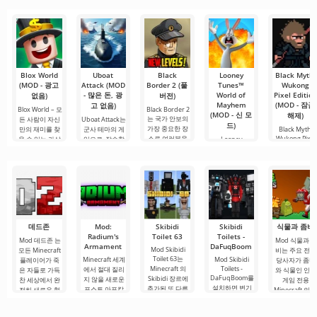
다면, 이제 모든
확장자의 파일
터 모두에서 원
램을 시청할 수
니다. 아침 커피
것이 당신의 손
설치를 빠르게
활한 작동을 보
있는 가장 인기
한 잔과 함께 하
에 달려 있습니
시작할 수
장합니다. 많은
있는 서비스 중
루를 시작하거
다. 복잡한
사용자에게 무
하나입니다. 이
나 힘든 하루를.
료 버전은 모든
곳에는 최신 미
편집 요구를
디어 제품뿐만
아니라
Blox World
Uboat
Black
Looney
Black Myth:
(MOD - 광고
Attack (MOD
Border 2 (풀
Tunes™
Wukong
- 많은 돈, 광
World of
Pixel Edition
없음)
버전)
Mayhem
(MOD - 잠금
고 없음)
Blox World – 모
Black Border 2
(MOD - 신 모
해제)
는 국가 안보의
든 사람이 자신
Uboat Attack는
드)
가장 중요한 장
만의 재미를 찾
군사 테마의 게
Black Myth:
소로 여러분을
Wukong Pixel
을 수 있는 가상
임으로, 잠수함
Looney
Edition는 플레
데려다주는 독
Tunes™ World
세계입니다.
전투와 전술적
of Mayhem는
이어들에게 외
특한
도전에 몰입할
플레이어들을
관의
수
사랑받는 만화
의 미친
데드존
Mod:
Skibidi
Skibidi
식물과 좀비
Radium's
Toilet 63
Toilets -
Mod 데드존 는
Mod 식물과 좀
Armament
DaFuqBoom
Mod Skibidi
모든 Minecraft
비는 주요 전쟁
Toilet 63는
Minecraft 세계
Mod Skibidi
플레이어가 죽
당사자가 좀비
Minecraft 의
Toilets -
에서 절대 질리
은 자들로 가득
와 식물인 인기
DaFuqBoom를
Skibidi 장르에
지 않을 새로운
찬 세상에서 완
게임 전용
설치하면 변기
추가된 또 다른
포스트 아포칼
전히 새로운 형
Minecraft 의 
에서 머리가 튀
게임으로, 주요
립스 주제의 추
식의 생존을 경
다른 추가 기능
어나온 캐리커
적대자는 화장
가 콘텐츠가 있
험할 수 있도록
입니다. 원작 