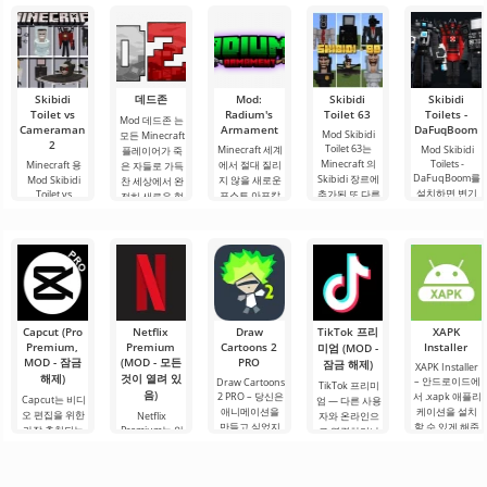
Skibidi
데드존
Mod:
Skibidi
Skibidi
Toilet vs
Radium's
Toilet 63
Toilets -
Mod 데드존 는
Cameraman
Armament
DaFuqBoom
Mod Skibidi
모든 Minecraft
2
Toilet 63는
Minecraft 세계
Mod Skibidi
플레이어가 죽
Minecraft 의
Toilets -
Minecraft 용
에서 절대 질리
은 자들로 가득
DaFuqBoom를
Skibidi 장르에
Mod Skibidi
지 않을 새로운
찬 세상에서 완
설치하면 변기
Toilet vs
추가된 또 다른
포스트 아포칼
전히 새로운 형
Cameraman 2
에서 머리가 튀
게임으로, 주요
립스 주제의 추
식의 생존을 경
는 참가자들을
어나온 캐리커
적대자는 화장
가 콘텐츠가 있
험할 수 있도록
흥미진진한 광
처 캐릭터를 블
실 형태의 어색
습니다. 그리고
하는 실제 테스
기에 빠져들게
록 세계에 추가
한 캐릭터입니
Mod Radium's
트입니다. 이 애
하며 Skibidi 화
할 수 있습니다.
Armament이
다. 우리의 고향
드온이 제공하
장실의 캐릭터
몹은 크기, 체력,
그 증거입니다.
은
는
가 주로 참여하
공격력이
이.
게
Capcut (Pro
Netflix
Draw
TikTok 프리
XAPK
Premium,
Premium
Cartoons 2
Installer
미엄 (MOD -
MOD - 잠금
(MOD - 모든
PRO
잠금 해제)
XAPK Installer
해제)
것이 열려 있
– 안드로이드에
Draw Cartoons
TikTok 프리미
음)
2 PRO – 당신은
서 .xapk 애플리
Capcut는 비디
엄 — 다른 사용
애니메이션을
케이션을 설치
오 편집을 위한
Netflix
자와 온라인으
만들고 싶었지
할 수 있게 해줍
가장 추천되는
Premium는 안
로 연결하거나
만, 너무 어렵고
니다. 매우 간단
도구 중 하나로,
드로이드 기기
특별한 무언가
심지어 불가능
하고 직관적인
모바일 기기와
에서 영화, 드라
를 찾을 수 있는
하다고 생각했
메뉴를 통해 이
데스크톱 컴퓨
마 및 TV 프로그
애플리케이션입