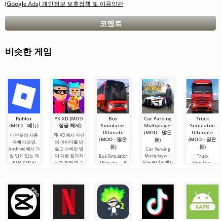
(Google Ads) 개인정보 보호정책 및 이용약관
코멘트
비슷한 게임
Roblox
PK XD (MOD
Bus
Car Parking
Truck
(MOD - 메뉴)
- 잠금 해제)
Simulator:
Multiplayer
Simulator:
Ultimate
(MOD - 많은
Ultimate
대부분의 사용
PK XD에서 자신
(MOD - 많은
(MOD - 많은
돈)
자에 따르면,
의 아바타를 만
돈)
돈)
Android에서 가
들고 수백만 명
Car Parking
장 인기 있는 게
의 다른 참가자
Multiplayer –
Bus Simulator:
Truck
안드로이드에서
임은 여전히
들과 함께 할 수
Ultimate — 전
Simulator:
인기 있는 게임
Ultimate – 이 게
Roblox입니다.
있습니다. 다채
세계를 버스로
으로, 플레이어
임은 화물 운송
이 프로젝트는
로운 그래픽과
여행할 수 있는
는 차량 제어 요
시뮬레이터와
무한한 가능성
간단한 게임 플
무한한 가능성
소를 사용하여
비즈니스 요소
으로 주목받으
레이로 인해 모
을 제공하는 화
운전자의 역할
의 성공적인 결
며, 사용자들을.
든 연령대의 사
려하고 흥미로
을 맡게 됩니다.
합을 안드로이
람들이 즐길 수
운 안드로이드
총 86개의 다양
드에서 제공합
있으며, 온
게임입니다. 흥
한 레벨이
니다. 이 게임은
미진진한 모험