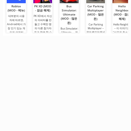
Roblox
PK XD (MOD
Bus
Car Parking
Hello
(MOD - 메뉴)
- 잠금 해제)
Simulator:
Multiplayer
Neighbor
Ultimate
(MOD - 많은
(MOD - 잠금
대부분의 사용
PK XD에서 자신
(MOD - 많은
돈)
해제)
자에 따르면,
의 아바타를 만
돈)
Android에서 가
들고 수백만 명
Car Parking
Hello Neighbo
장 인기 있는 게
의 다른 참가자
Multiplayer –
– 이 이야기는
Bus Simulator:
안드로이드에서
임은 여전히
들과 함께 할 수
Ultimate — 전
"이웃집 찰스"
인기 있는 게임
Roblox입니다.
있습니다. 다채
세계를 버스로
서 영감을 받은
으로, 플레이어
이 프로젝트는
로운 그래픽과
여행할 수 있는
것으로, 3D 그
는 차량 제어 요
무한한 가능성
간단한 게임 플
무한한 가능성
픽으로 안드로
소를 사용하여
으로 주목받으
레이로 인해 모
을 제공하는 화
이드 장치용으
운전자의 역할
며, 사용자들을.
든 연령대의 사
려하고 흥미로
로 제작되었습
을 맡게 됩니다.
람들이 즐길 수
운 안드로이드
니다. 여기서 
총 86개의 다양
있으며, 온
게임입니다. 흥
신은 이웃과의
한 레벨이
미진진한 모험
복잡한 상황을
과 현실적인 도
시.