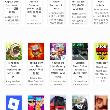
Capcut (Pro
Netflix
Draw
TikTok 프리
XAPK
사용자에게 화
과 현실적인 도
Premium,
Premium
Cartoons 2
Installer
미엄 (MOD -
물 트럭
시.
MOD - 잠금
(MOD - 모든
PRO
잠금 해제)
XAPK Installer
해제)
것이 열려 있
– 안드로이드에
Draw Cartoons
TikTok 프리미
음)
2 PRO – 당신은
서 .xapk 애플리
Capcut는 비디
엄 — 다른 사용
애니메이션을
케이션을 설치
오 편집을 위한
Netflix
자와 온라인으
만들고 싶었지
할 수 있게 해줍
가장 추천되는
Premium는 안
로 연결하거나
만, 너무 어렵고
니다. 매우 간단
도구 중 하나로,
드로이드 기기
특별한 무언가
심지어 불가능
하고 직관적인
모바일 기기와
에서 영화, 드라
를 찾을 수 있는
하다고 생각했
메뉴를 통해 이
데스크톱 컴퓨
마 및 TV 프로그
애플리케이션입
다면, 이제 모든
확장자의 파일
터 모두에서 원
램을 시청할 수
니다. 아침 커피
것이 당신의 손
설치를 빠르게
활한 작동을 보
있는 가장 인기
한 잔과 함께 하
에 달려 있습니
시작할 수
장합니다. 많은
있는 서비스 중
루를 시작하거
다. 복잡한
사용자에게 무
하나입니다. 이
나 힘든 하루를.
료 버전은 모든
곳에는 최신 미
편집 요구를
디어 제품뿐만
아니라
Kingdom
Talking Tom
Youtubers
Custom
MiokiBrawl
Rush
Hero Dash
Life: Gaming
Club: Online
MiokiBrawl는
Frontiers TD
(MOD - 무제
Channel
Racing 3D
최근에 등장한
(MOD - 많은
(MOD - 잠금
(MOD - 많은
한 돈)
인기 게임 Braw
돈)
해제)
돈)
Stars의 안드로
Talking Tom
이드
Hero Dash – 또
Kingdom Rush
Youtubers Life:
Custom Club:
Frontiers TD는
다른 러너 게임
Gaming
Online Racing
Channel – 블로
3D – 안드로이
안드로이드용
으로, 주인공은
거에 관한 게임
드용 고품질 레
화려한 게임으
친숙한
으로, 이
이싱
로, 다양한