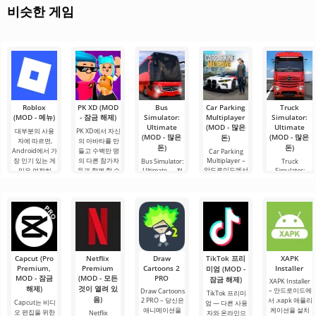
비슷한 게임
Roblox
PK XD (MOD
Bus
Car Parking
Truck
(MOD - 메뉴)
- 잠금 해제)
Simulator:
Multiplayer
Simulator:
Ultimate
(MOD - 많은
Ultimate
대부분의 사용
PK XD에서 자신
(MOD - 많은
(MOD - 많은
돈)
자에 따르면,
의 아바타를 만
돈)
돈)
Android에서 가
들고 수백만 명
Car Parking
장 인기 있는 게
의 다른 참가자
Multiplayer –
Bus Simulator:
Truck
안드로이드에서
임은 여전히
들과 함께 할 수
Ultimate — 전
Simulator:
인기 있는 게임
Ultimate – 이 게
Roblox입니다.
있습니다. 다채
세계를 버스로
으로, 플레이어
임은 화물 운송
이 프로젝트는
로운 그래픽과
여행할 수 있는
는 차량 제어 요
시뮬레이터와
무한한 가능성
간단한 게임 플
무한한 가능성
소를 사용하여
비즈니스 요소
으로 주목받으
레이로 인해 모
을 제공하는 화
운전자의 역할
의 성공적인 결
며, 사용자들을.
든 연령대의 사
려하고 흥미로
을 맡게 됩니다.
합을 안드로이
람들이 즐길 수
운 안드로이드
총 86개의 다양
드에서 제공합
있으며, 온
게임입니다. 흥
한 레벨이
니다. 이 게임은
미진진한 모험
Capcut (Pro
Netflix
Draw
TikTok 프리
XAPK
사용자에게 화
과 현실적인 도
Premium,
Premium
Cartoons 2
Installer
미엄 (MOD -
물 트럭
시.
MOD - 잠금
(MOD - 모든
PRO
잠금 해제)
XAPK Installer
해제)
것이 열려 있
– 안드로이드에
Draw Cartoons
TikTok 프리미
음)
2 PRO – 당신은
서 .xapk 애플리
Capcut는 비디
엄 — 다른 사용
애니메이션을
케이션을 설치
오 편집을 위한
Netflix
자와 온라인으