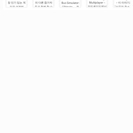
장 인기 있는 게
의 다른 참가자
Multiplayer –
– 이 이야기는
Bus Simulator:
안드로이드에서
임은 여전히
들과 함께 할 수
Ultimate — 전
"이웃집 찰스"
인기 있는 게임
Roblox입니다.
있습니다. 다채
세계를 버스로
서 영감을 받은
으로, 플레이어
이 프로젝트는
로운 그래픽과
여행할 수 있는
것으로, 3D 그
는 차량 제어 요
무한한 가능성
간단한 게임 플
무한한 가능성
픽으로 안드로
소를 사용하여
으로 주목받으
레이로 인해 모
을 제공하는 화
이드 장치용으
운전자의 역할
며, 사용자들을.
든 연령대의 사
려하고 흥미로
로 제작되었습
을 맡게 됩니다.
람들이 즐길 수
운 안드로이드
니다. 여기서 
총 86개의 다양
있으며, 온
게임입니다. 흥
신은 이웃과의
한 레벨이
미진진한 모험
복잡한 상황을
과 현실적인 도
시.