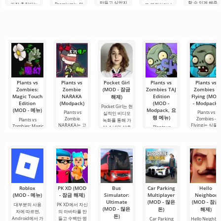
만들고 싶었지
할 수 있게 해줍
가장 추천되는
Premium는 안
로 연결하거나
만, 너무 어렵고
니다. 매우 간단
도구 중 하나로,
드로이드 기기
특별한 무언가
심지어 불가능
하고 직관적인
모바일 기기와
에서 영화, 드라
를 찾을 수 있는
하다고 생각했
메뉴를 통해 이
데스크톱 컴퓨
마 및 TV 프로그
애플리케이션입
다면, 이제 모든
확장자의 파일
터 모두에서 원
램을 시청할 수
니다. 아침 커피
것이 당신의 손
설치를 빠르게
활한 작동을 보
있는 가장 인기
한 잔과 함께 하
에 달려 있습니
시작할 수
장합니다. 많은
있는 서비스 중
루를 시작하거
다. 복잡한
사용자에게 무
하나입니다. 이
나 힘든 하루를.
료 버전은 모든
곳에는 최신 미
편집 요구를
디어 제품뿐만
아니라
Plants vs
Plants vs
Pocket Girl
Plants vs
Plants vs
Zombies:
Zombie
(MOD - 잠금
Zombies TAJ
Zombies -
Magic Touch
NARAKA
Edition
Flying (MOD
해제)
Edition
(Modpack)
(MOD -
- Modpack)
Pocket Girl는 현
(MOD - 메뉴)
Modpack, 요
Plants vs
Plants vs
실적인 비디오
령 메뉴)
Zombie
Zombies -
Plants vs
녹화를 통해 가
NARAKA는 고
Flying는 식물
Zombies: Magic
상 소녀와 상호
Plants vs
전적인 타워 디
좀비라는 익숙
Touch Edition
Zombies TAJ
작용할 수 있는
은 퍼즐 요소와
펜스 메커니즘
한 장르의
Edition는 타워
을 완전히
디펜스 장르의
고전 게임을
Roblox
PK XD (MOD
Bus
Car Parking
Hello
(MOD - 메뉴)
- 잠금 해제)
Simulator:
Multiplayer
Neighbor
Ultimate
(MOD - 많은
(MOD - 잠금
대부분의 사용
PK XD에서 자신
(MOD - 많은
돈)
해제)
자에 따르면,
의 아바타를 만
돈)
Android에서 가
들고 수백만 명
Car Parking
Hello Neighbo