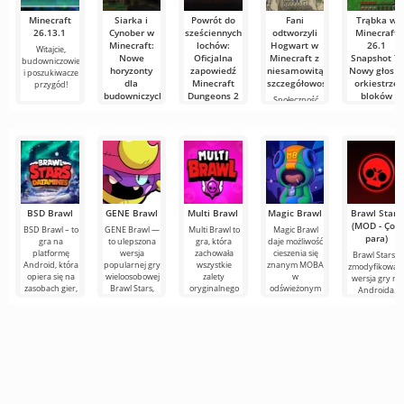
Minecraft
Siarka i
Powrót do
Fani
Trąbka w
26.13.1
Cynober w
sześciennych
odtworzyli
Minecraft
Minecraft:
lochów:
Hogwart w
26.1
Witajcie,
Nowe
Oficjalna
Minecraft z
Snapshot 7:
budowniczowie
horyzonty
zapowiedź
niesamowitą
Nowy głos w
i poszukiwacze
dla
Minecraft
szczegółowością
orkiestrze
przygód!
budowniczych
Dungeons 2
bloków
Społeczność
graczy po raz
Aktualizacja
Długo
Wraz z
kolejny
Chaos Cubed
oczekiwana
wydaniem
udowadnia, że
wprowadza do
kontynuacja
snapshotu 26.
Minecrafta
popularnego
Snapshot 7,
RPG
BSD Brawl
GENE Brawl
Multi Brawl
Magic Brawl
Brawl Stars
(MOD - Çok
BSD Brawl – to
GENE Brawl —
Multi Brawl to
Magic Brawl
para)
gra na
to ulepszona
gra, która
daje możliwość
platformę
wersja
zachowała
cieszenia się
Brawl Stars –
Android, która
popularnej gry
wszystkie
znanym MOBA
zmodyfikowan
opiera się na
wieloosobowej
zalety
w
wersja gry na
zasobach gier,
Brawl Stars,
oryginalnego
odświeżonym
Androida.
zachowując
oferująca
projektu,
wydaniu.
Tutaj musisz
dynamiczną
graczom
wzbogacając je
Zanurz się w
brać udział w
o nowe
starciach z
innymi