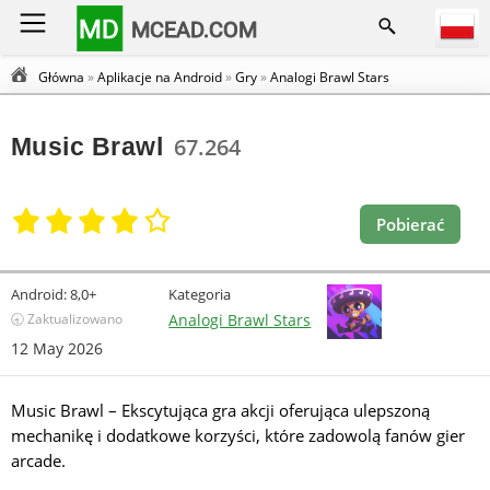
MD
MCEAD.COM
Główna
»
Aplikacje na Android
»
Gry
»
Analogi Brawl Stars
Music Brawl
67.264
Pobierać
Android:
8,0+
Kategoria
🕣 Zaktualizowano
Analogi Brawl Stars
12 May 2026
Music Brawl – Ekscytująca gra akcji oferująca ulepszoną
mechanikę i dodatkowe korzyści, które zadowolą fanów gier
arcade.