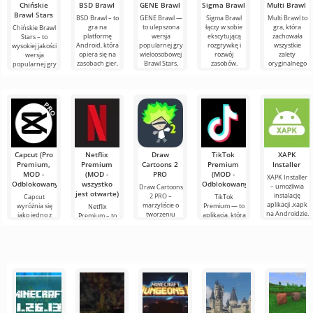
Chińskie
BSD Brawl
GENE Brawl
Sigma Brawl
Multi Brawl
Brawl Stars
BSD Brawl – to
GENE Brawl —
Sigma Brawl
Multi Brawl to
gra na
to ulepszona
łączy w sobie
gra, która
Chińskie Brawl
platformę
wersja
ekscytującą
zachowała
Stars – to
Android, która
popularnej gry
rozgrywkę i
wszystkie
wysokiej jakości
opiera się na
wieloosobowej
rozwój
zalety
wersja
zasobach gier,
Brawl Stars,
zasobów.
oryginalnego
popularnej gry
zachowując
oferująca
Oferuje
projektu,
na Androida,
dynamiczną
graczom
wszystkie
wzbogacając je
ale dostępna w
kluczowe
o nowe
języku
Capcut (Pro
Netflix
Draw
TikTok
XAPK
Premium,
Premium
Cartoons 2
Premium
Installer
MOD -
(MOD -
PRO
(MOD -
XAPK Installer
Odblokowany)
wszystko
Odblokowany)
– umożliwia
Draw Cartoons
jest otwarte)
instalację
2 PRO –
Capcut
TikTok
aplikacji .xapk
marzyliście o
wyróżnia się
Premium — to
Netflix
na Androidzie.
tworzeniu
jako jedno z
aplikacja, która
Premium – to
Bardzo proste i
animacji, ale
najbardziej
pozwala łączyć
jeden z
przejrzyste
wydaje się to
polecanych
się online z
najpopularniejszych
zbyt
narzędzi do
innymi
serwisów do
skomplikowane,
edycji wideo,
użytkownikami
oglądania
a
zapewniając
lub znaleźć
filmów, seriali i
programów