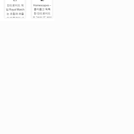
MONOPOLY
돈)
GO! - 전설적인
안드로이드 게
Homescapes –
Robbery Bob –
보드 게임의 안
흥미롭고 독특
안드로이드에서
임 Royal Match
Gacha Nymph
드로이드 온라
한 안드로이드
는 애니메이션
매우 재미있는
는 조합과 퍼즐
인 버전으로, 많
용 "매치 3" 게임
스타일로 제작
게임으로, 여기
의 매혹적인 세
은 긍정적인 감
입니다. 목표는
된 캐주얼 게임
서는 기민함과
계로 여러분을
정을 선사합니
거대한 가족 저
입니다. 플레이
창의력을 발휘
초대합니다. 왕
다. 규칙은 원래
택의 인테리어
어는 큰 가상 세
해야 합니다. 다
로버트와 함께
모델과 거의 다
를 아름답게 꾸
계를 탐험해야
양한 장소와 집
왕궁을 우아하
르지 않습니다.
며 따뜻하고 편
합니다. 참가자
에 침입하여, 진
게 장식하는 그
역학은 최대한
안한 분위기로
들에게는 여러
행 중에 어려운
의 여정에 동참
현실에
가득 채우는 것
가지 스토리 라
과제를 해결하
하세요. 각 레벨
입니다.
인이 제공됩니
는 것이
후에 그를
다. 어떤 옵션을