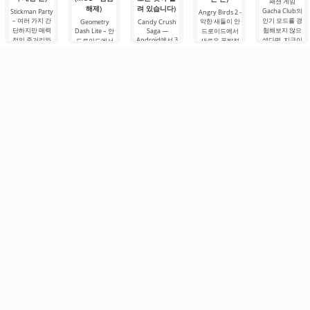
패션 게임
해제)
려 있습니다)
Gacha Club의
Stickman Party
Angry Birds 2 -
– 여러 가지 간
인기 모드를 경
악한 새들이 안
Geometry
Candy Crush
단하지만 매력
험해보지 않으
Dash Lite – 안
Saga —
드로이드에서
적인 줄거리와
Android에서 3
셨다면, 지금이
드로이드에서
새로운 폭발적
다양한 과제가
매치 장르를 전
바로 그때입니
2D 형식으로 제
인 모험으로 돌
있는 Android용
세계 수백만 명
다. 새로운 것과
작된 플랫폼 게
아왔습니다. 사
미니 게임 모음
의 플레이어를
개선된 것을 시
임입니다. 여기
용자들은 놀라
입니다. 이 게임
위한 흥미진진
도해보세요 -
서 여러분은 사
운 게임 그래픽,
은 복잡한 논리
한 모험으로 탈
Gacha Art, 기술
각형으로 표현
복잡한 다단계
적 결정을 필요
바꿈시킨 글로
과
된 영웅을 조종
레벨, 그리고 교
로 하지 않는
벌 현상입니다.
해야 합니다. 이
활한 보스 돼지
사탕이 폭발하
동 경로에는 다
들에
며.
양한