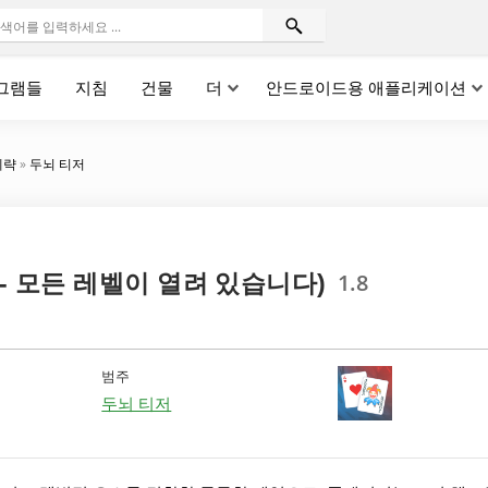
그램들
지침
건물
더
안드로이드용 애플리케이션
계략
»
두뇌 티저
1.8
OD - 모든 레벨이 열려 있습니다)
범주
두뇌 티저