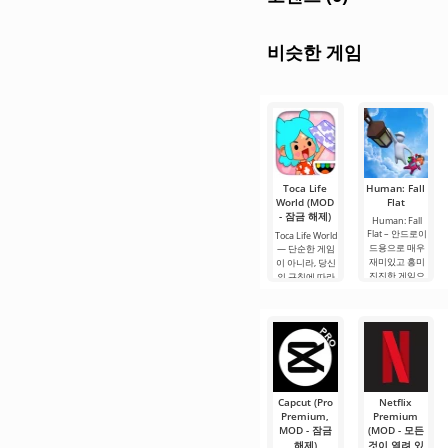
비슷한 게임
Toca Life
Human: Fall
World (MOD
Flat
- 잠금 해제)
Human: Fall
Flat – 안드로이
Toca Life World
드용으로 매우
— 단순한 게임
재미있고 흥미
이 아니라, 당신
진진한 게임으
의 규칙에 따라
로, 물리 법칙을
살아가는 하나
조종하는 것을
의 포켓 유니버
기반으로 합니
스입니다. 거대
다. 모든 과제는
한 장난감 상자
행동의 여러 가
를 상상해 보세
지 옵션과 관련
요. 여기서 모든.
이
Capcut (Pro
Netflix
Premium,
Premium
MOD - 잠금
(MOD - 모든
해제)
것이 열려 있