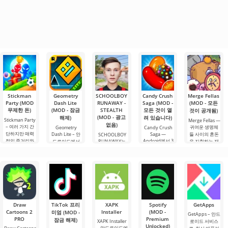
Stickman
Geometry
SCHOOLBOY
Candy Crush
Merge Fellas
Party (MOD
Dash Lite
RUNAWAY -
Saga (MOD -
(MOD - 모든
무제한 돈)
(MOD - 잠금
STEALTH
모든 것이 열
것이 공개됨)
(MOD - 광고
해제)
려 있습니다)
Stickman Party
Merge Fellas —
없음)
– 여러 가지 간
귀여운 생명체
Geometry
Candy Crush
단하지만 매력
Dash Lite – 안
Saga —
들 사이의 혼돈
SCHOOLBOY
적인 줄거리와
Android에서 3
드로이드에서
RUNAWAY는
을 지휘하는 재
다양한 과제가
매치 장르를 전
2D 형식으로 제
일상적인 루틴
미있는 합성 메
있는 Android용
세계 수백만 명
작된 플랫폼 게
과 엄격한 교사
커니즘을 가진
미니 게임 모음
의 플레이어를
임입니다. 여기
들로부터 탈출
퍼즐 게임입니
입니다. 이 게임
위한 흥미진진
서 여러분은 사
하기로 결심한
다. 개념은 간단
은 복잡한 논리
한 모험으로 탈
각형으로 표현
용감한 학생의
합니다: 작은
적 결정을 필요
바꿈시킨 글로
된 영웅을 조종
역할을 맡는 흥
«컵»에 재미있
로 하지 않는
벌 현상입니다.
해야 합니다. 이
미진진한 안드
는.
사탕이 폭발하
동 경로에는 다
로이드 게임입
Draw
TikTok 프리
XAPK
Spotify
GetApps
며.
양한
니다. 이러한 계
Cartoons 2
Installer
(MOD -
미엄 (MOD -
획에는 부모님
GetApps – 안드
PRO
Premium
잠금 해제)
의
XAPK Installer
로이드 서비스
Unlocked)
– 안드로이드에