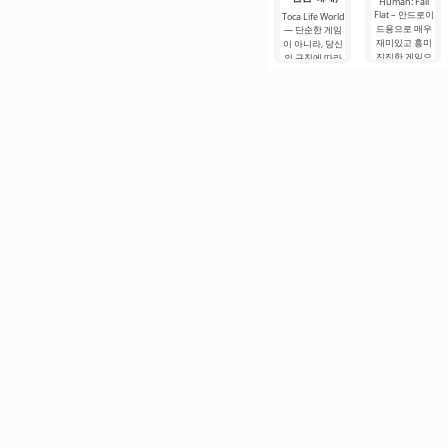
Human: Fall
해 보세요.
Flat – 안드로이
Toca Life World
드용으로 매우
— 단순한 게임
재미있고 흥미
이 아니라, 당신
진진한 게임으
의 규칙에 따라
로, 물리 법칙을
살아가는 하나
조종하는 것을
의 포켓 유니버
기반으로 합니
스입니다. 거대
다. 모든 과제는
한 장난감 상자
행동의 여러 가
를 상상해 보세
지 옵션과 관련
요. 여기서 모든.
이