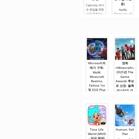
음)
Capcut는 비디
오 편집을 위한
Netflix
가장 추천되는
Premium는 안
도구 중 하나로,
드로이드 기기
모바일 기기와
에서 영화, 드라
데스크톱 컴퓨
마 및 TV 프로그
터 모두에서 원
램을 시청할 수
활한 작동을 보
있는 가장 인기
장합니다. 많은
있는 서비스 중
사용자에게 무
하나입니다. 이
료 버전은 모든
곳에는 최신 미
편집 요구를
디어 제품뿐만
아니라
Microsoft의
영화
메가 구독:
«Minecraft»,
2025년 The
WoW,
Minecraft
Game
Realms,
Awards 후보
Fallout 1st
로 선정: 블록
및 ESO Plus
버스터의 성
가 Game
공
Pass
2025년 4월 개
Ultimate에
봉한 영화
포함될 수 있
«Minecraft»가
습니다
2025년 The
Game
모든 좋아하는
게임 서비스가
한곳에 모여 단
Toca Life
Human: Fall
일 요금제로 제
World (MOD
Flat
공된다고 상상
- 잠금 해제)