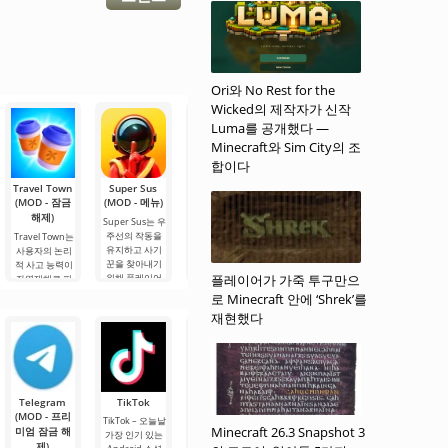
Ori와 No Rest for the
Wicked의 제작자가 신작
Luma를 공개했다 —
Minecraft와 Sim City의 조
합이다
Travel Town
Super Sus
June's
CHUCHEL
Angry Birds
(MOD - 잠금
(MOD - 메뉴)
Journey
(MOD - 잠금
2 (MOD - 많
(MOD - 많은
해제)
해제)
은 돈)
Super Sus는 우
돈)
주선의 작동을
Travel Town는
게임 CHUCHEL
Angry Birds 2 -
유지하고 사기
악한 새들이 안
사용자의 논리
June's Journey
– 이것은 논리를
꾼을 찾아내기
— 안드로이드
드로이드에서
적 사고 능력이
요구하는 독특
위해 플레이어
용으로 제공되
플레이어가 가죽 투구만으
새로운 폭발적
자연재해로 피
한 모험 게임입
들이 협력해야
는 다채로운 모
인 모험으로 돌
해를 입은 작은
니다. 당신은 털
로 Minecraft 안에 ‘Shrek’를
하는 매력적인
험으로, 단순히
아왔습니다. 사
마을을 복구하
이 많은 캐릭터
재현했다
3D 추리 게임입
즐거움을 제공
용자들은 놀라
는 열쇠가 될
를 조종하여 경
니다. 이 게임은
하는 것뿐만 아
운 게임 그래픽,
Android용 매력
쟁자를 피하고
전략과 유머 요
니라 주의력을
복잡한 다단계
적인 게임 프로
첫 번째로 체리
소를 결합하여
향상시키고 탐
레벨, 그리고 교
젝트입니다! 이
를 얻어야 합니
긴장감
정 기술을 발전
활한 보스 돼지
흥미진진한 퍼
다. 이를 위해 퍼
시킬 수 있는 기
들에
즐에서
즐을
Telegram
TikTok
Planner 5D
Widgetable:
MX Player
회를
(MOD - 프리
(MOD - 잠금
재미있는 화
Pro
TikTok – 오늘날
Minecraft 26.3 Snapshot 3
미엄 잠금 해
해제)
면(MOD - 잠
가장 인기 있는
MX Player Pro –
제)
금 해제)
오늘날 가장 인