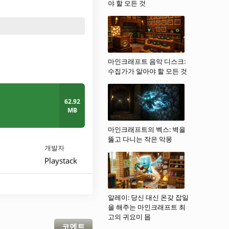
야 할 모든 것
마인크래프트 음악 디스크:
수집가가 알아야 할 모든 것
62.92
MB
마인크래프트의 벡스: 벽을
뚫고 다니는 작은 악몽
개발자
Playstack
알레이: 당신 대신 온갖 잡일
을 해주는 마인크래프트 최
고의 귀요미 몹
코멘트