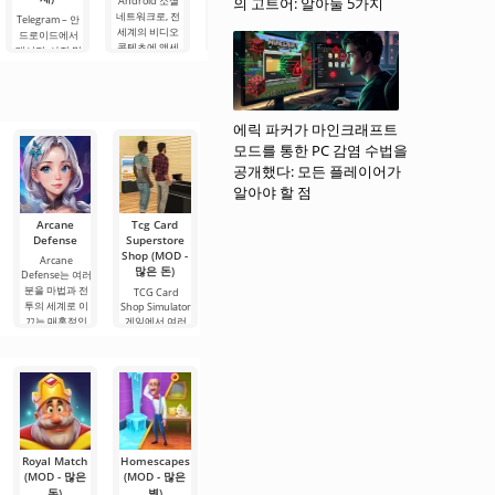
Android 소셜
의 고트어: 알아둘 5가지
Planner 5D –
기 있는 안드로
네트워크로, 전
안드로이드용
Telegram – 안
Widgetable: 재
이드용 비디오
세계의 비디오
애플리케이션으
드로이드에서
미있는 화면
플레이어로, 다
콘텐츠에 액세
로, 실내 디자인
메시지, 사진 및
(MOD - 잠금 해
양한 형식으로
스할 수 있습니
을 2D 및 3D 모
비디오를 고속
제) - 매우 유용
좋아하는 영화,
다. TikTok 콘텐
델로 설계할 수
으로 손실 없이
한 안드로이드
드라마, 만화를
츠는 플랫폼 사
있습니다. 개발
교환할 수 있는
데스크톱 꾸미
시청할 수 있습
용자들이 공유
자들은 엔지니
소셜 플랫폼입
기 애플리케이
니다. 이 애플리
하는 짧은
어링 및 건축 기
에릭 파커가 마인크래프트
니다. 기능 면에
션으로, 창의적
케이션은 가장
술이 없는 사용
서 WhatsApp나
이고 재미있는
모드를 통한 PC 감염 수법을
자도 매우 짧은
Viber와 유사하
기회를 제공합
공개했다: 모든 플레이어가
시간
지만, 주요
니다. 여기서 다
알아야 할 점
양한
Arcane
Tcg Card
Survivor
Free City
Pocket City
Defense
Superstore
Island-Idle
2 (Patched)
Free City는 최
Shop (MOD -
Game (MOD
Arcane
근 출시된 오픈
Pocket City 2는
많은 돈)
- 광고 없음,
Defense는 여러
월드 게임으로,
인기 있는 도시
무료 보상)
분을 마법과 전
플레이어가 가
건설 게임의 오
TCG Card
투의 세계로 이
Shop Simulator
상 세계를 탐험
랫동안 기다려
Survivor
끄는 매혹적인
게임에서 여러
하고
온 후속작입니
Island-Idle
전략
분은 수집 카드
Game는 당신의
다.
상점의 주인이
재치, 관리 및 인
될
내력을 시험하
는
Royal Match
Homescapes
Gacha
Robbery Bob
MONOPOLY
(MOD - 많은
(MOD - 많은
Nymph
(MOD - 많은
GO!
(MOD - 많은
돈)
별)
돈)