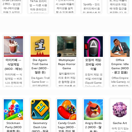
Draw Cartoons
로, 최신 애플리
TikTok 프리미
2 PRO – 당신은
서 .xapk 애플리
Spotify – 안드
케이션과 게임
엄 — 다른 사용
애니메이션을
케이션을 설치
로이드에서 음
에 대한 접근을
자와 온라인으
만들고 싶었지
할 수 있게 해줍
악, 팟캐스트 및
제공합니다. 모
로 연결하거나
만, 너무 어렵고
니다. 매우 간단
다양한 오디오
바일 기기 시장
특별한 무언가
심지어 불가능
하고 직관적인
장르의 최신 콘
과 관련된 뉴스
를 찾을 수 있는
하다고 생각했
메뉴를 통해 이
텐츠를 듣기 위
를 주시하고 있
애플리케이션입
다면, 이제 모든
확장자의 파일
한 주요 도구 중
다면, Xiaomi가
니다. 아침 커피
것이 당신의 손
설치를 빠르게
하나입니다. 플
일부 Android
한 잔과 함께 하
에 달려 있습니
시작할 수
랫폼에서 계정
루를 시작하거
다. 복잡한
을 생성하면 PC
나 힘든 하루를.
를 포함한 모든
마이카페 —
Die Again:
Multiplayer
오징어 게임:
Office
Troll Game
Repo Horror
Empire: Idle
식당게임
모바일 서바
Ever (MOD -
Game
Game (MOD
(MOD - 메뉴)
이벌
많은 돈)
- 광고 없음)
멀티플레이어
마이카페 — 식
오징어 게임: 모
리포 호러 게임
Die Again: Troll
Office Empire:
당게임 — 비즈
바일 서바이벌
Game Ever —
은 협력형 공포
Idle Game는 사
니스 전략과 매
(Squid Game:
아드레날린이
게임 장르를 새
무실 재배치와
Unleashed)는
력적인 인터랙
넘치는 탑다운
로운 차원으로
비즈니스의 세
인기 드라마에
티브 스토리를
전술 슈팅
끌어올리며
계에 몰입할
서
결합한 흥미로
운
Stickman
Geometry
Candy Crush
Angry Birds
Gacha Art
Party (MOD
Dash Lite
Saga (MOD -
2 (MOD - 많
아직 인기 있는
무제한 돈)
(MOD - 잠금
모든 것이 열
은 돈)