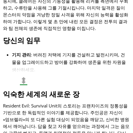
동시에, 클레어는 자신의 기동성을 활용해 리커를 측면에서 우회
하고, 수류탄을 사용해 그를 기절시킵니다. 마지막 일격은 질이
몬스터의 약점을 겨냥한 정밀 사격을 위해 자신의 능력을 활성화
하며 가합니다. 이렇게 몇 초 만에 내린 모든 결정은 전투의 결과
와 팀 전체의 생존에 직접적인 영향을 미칩니다.
당신의 임무
기지 관리
: 버려진 저택에 기지를 건설하고 발전시키며, 건
물을 업그레이드하고 방어를 강화하며 생존을 위한 자원을
생산하세요.
⬍
전술 전투
: 레온 케네디와 질 발렌타인 같은 시리즈의 상징
적인 캐릭터들로 팀을 구성하고, 그들의 독특한 능력을 실
익숙한 세계의 새로운 장
시간으로 활용하세요.
세계 탐험
: 위험한 지역을 수색하며 자원, 새로운 동료, 비
Resident Evil: Survival Unit의 스토리는 프랜차이즈의 정통성을
밀을 발견하고, 함정을 피하며 감염자와 싸우세요.
기반으로 한 독립적인 이야기를 제공합니다. 주인공은 자신이
퍼즐 해결
: Resident Evil의 고전적인 요소인 퍼즐과 제한된
«엄브렐라»의 또 다른 실험 대상이 되었음을 깨닫고, 신비한 병원
자원이 전략적 깊이를 더합니다.
에서 깨어납니다. 답을 찾고 자유를 얻으려는 과정에서 그는 음모