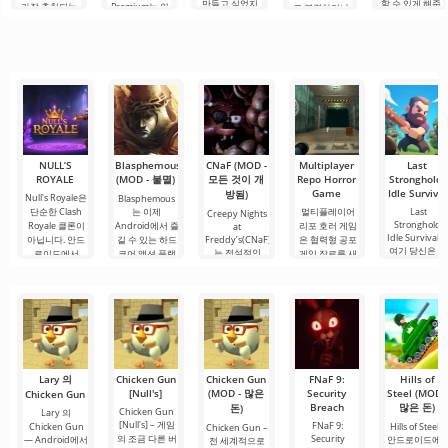
만들고 싶었지
할 수 있게 해줍
가장 추천되는
Premium는 안
로 연결하거나
만, 너무 어렵고
니다. 매우 간단
도구 중 하나로,
드로이드 기기
특별한 무언가
심지어 불가능
하고 직관적인
모바일 기기와
에서 영화, 드라
를 찾을 수 있는
하다고 생각했
메뉴를 통해 이
데스크톱 컴퓨
마 및 TV 프로그
애플리케이션입
다면, 이제 모든
확장자의 파일
터 모두에서 원
램을 시청할 수
니다. 아침 커피
것이 당신의 손
설치를 빠르게
활한 작동을 보
있는 가장 인기
한 잔과 함께 하
에 달려 있습니
시작할 수
장합니다. 많은
있는 서비스 중
루를 시작하거
다. 복잡한
사용자에게 무
하나입니다. 이
나 힘든 하루를.
료 버전은 모든
곳에는 최신 미
편집 요구를
디어 제품뿐만
아니라
NULL’S
Blasphemous
CNaF (MOD -
Multiplayer
Last
ROYALE
(MOD - 불멸)
모든 것이 개
Repo Horror
Stronghold:
Game
Idle Survival
방됨)
Null's Royale은
Blasphemous
단순한 Clash
는 이제
멀티플레이어
Last
Creepy Nights
Stronghold:
Royale 클론이
Android에서 즐
리포 호러 게임
at
Idle Survival 
아닙니다. 안드
길 수 있는 하드
Freddy’s(CNaF)
은 협력형 공포
여기 당신은 혼
는 전설적인
로이드에서
코어 액션 플랫
게임 장르를 새
란에 휩싸인
Five Nights
폼
로운 차원으로
끌어올리며
Lary 의
Chicken Gun
Chicken Gun
FNaF 9:
Hills of
[Null's]
(MOD - 많은
Security
Steel (MOD -
Chicken Gun
Breach
많은 돈)
돈)
Chicken Gun
Lary 의
[Null's] – 게임
FNaF 9:
Chicken Gun
Hills of Steel –
Chicken Gun –
의 조금 다른 버
Security
— Android에서
안드로이드에
전 세계적으로