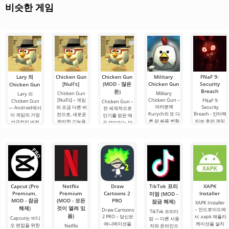
비슷한 게임
Lary 의
Chicken Gun
Chicken Gun
Military
FNaF 9:
[Null's]
(MOD - 많은
Chicken Gun
Security
Chicken Gun
Breach
돈)
Chicken Gun
Military
Lary 의
[Null's] – 게임
Chicken Gun –
FNaF 9:
Chicken Gun
Chicken Gun –
여러분께
의 조금 다른 버
Security
— Android에서
전 세계적으로
Kurych의 또 다
Breach - 인터랙
전으로, 새로운
이 게임의 가장
인기를 얻은 매
른 닭 싸움 변형
티브 호러 게임
편리한 기능을
성공적인 버전
우 재미있는 안
을 소개합니다.
으로, 사용자를
갖춘 서비스 형
중 하나로, 플레
드로이드 슈팅
게임의 출시가
편안한 구역에
태입니다. 여기
이어에게 독특
게임입니다. 아
신선하며
서 억지로 끌어
서는 추가 구매
한 추가 이점을
마도 이 게임은
Chicken Gun
내는 특징이 있
를 할 필요가 없
제공합니다. 이
처음에 인간이
애호가들 사이
습니다. 이 게임
으며 멀티플레
러한 개선 사항
주인공인 슈팅
에서 인기를 얻
은 애니마트로
이어 전투에
은 게임을 더
게임을 패러디
기
닉과 함께하는
하려는.
유명 게임
Capcut (Pro
Netflix
Draw
TikTok 프리
XAPK
Premium,
Premium
Cartoons 2
Installer
미엄 (MOD -
MOD - 잠금
(MOD - 모든
PRO
잠금 해제)
XAPK Installer
해제)
것이 열려 있
– 안드로이드에
Draw Cartoons
TikTok 프리미
음)
2 PRO – 당신은
서 .xapk 애플리
Capcut는 비디
엄 — 다른 사용
애니메이션을
케이션을 설치
오 편집을 위한
Netflix
자와 온라인으