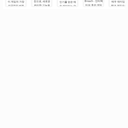
Breach - 인터랙
전으로, 새로운
이 게임의 가장
매우 재미있는
인기를 얻은 매
티브 호러 게임
편리한 기능을
성공적인 버전
탱크 게임으로,
우 재미있는 안
으로, 사용자를
갖춘 서비스 형
중 하나로, 플레
화려한 만화 스
드로이드 슈팅
편안한 구역에
태입니다. 여기
이어에게 독특
타일로 제작되
게임입니다. 아
서 억지로 끌어
서는 추가 구매
한 추가 이점을
었습니다. 초보
마도 이 게임은
내는 특징이 있
를 할 필요가 없
제공합니다. 이
자도 쉽게 조작
처음에 인간이
습니다. 이 게임
으며 멀티플레
러한 개선 사항
할 수 있는 매
주인공인 슈팅
은 애니마트로
이어 전투에
은 게임을 더
간단한 조작법
게임을 패러디
닉과 함께하는
이 특징입니다.
하려는.
유명 게임