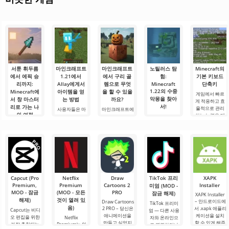
서툰 휘두름
마인크래프트
마인크래프트
노틸러스 탐
Minecraft의
에서 에픽 승
1.21에서
에서 구리 골
험:
기본 키보드
리까지:
Allay에게서
렘으로 무엇
Minecraft
단축키
1.22의 수중
Minecraft에
아이템을 얻
을 할 수 있을
게임에서 빠르
악몽을 찾아
서 창 마스터
는 방법
까요?
게 적응하고 효
서!
리로 가는 나
율적으로 관리
사용자들은 마
마인크래프트에
의 여정
하는 능력은 매
인크래프트 1.21
서 구리 골렘으
안녕하세요, 모
우 중요한 기술
에서 Allay 몹이
로 무엇을 할 수
험가 여러분! 솔
안녕하세요, 큐
입니다.
아이템을 수집
있을까요? 마인
직히 말해서, 이
브 세계의 실험
Minecraft의 기
하는 데 도움을
크래프트 세계
글을 쓰는 동안
가 여러분! 오늘
본 키를 사용하
주며, 그와 친구
에서는 항상 무
에도 감정이 북
저는 상상의 흰
면 필요한 요소
가 되어야 한다
언가가 일어납
받쳐 오릅니다.
가운을 입기로
를 선택하고, 기
는 것을 알고 있
니다: 새로운 블
오늘은 단순한
했습니다 그리
능, 인벤토리 또
습니다. 그가 도
록, 신비로운 생
리뷰가 아닙니
고.
는 주변 물체와
움을 주도록.
물 군계, 그리고.
다 — 이것은 저
Capcut (Pro
Netflix
Draw
TikTok 프리
XAPK
의.
Premium,
Premium
Cartoons 2
Installer
미엄 (MOD -
MOD - 잠금
(MOD - 모든
PRO
잠금 해제)
XAPK Installer
해제)
것이 열려 있
– 안드로이드에
Draw Cartoons
TikTok 프리미
음)
2 PRO – 당신은
서 .xapk 애플리
Capcut는 비디
엄 — 다른 사용
애니메이션을
케이션을 설치
오 편집을 위한
Netflix
자와 온라인으
만들고 싶었지
할 수 있게 해줍
가장 추천되는
Premium는 안
로 연결하거나