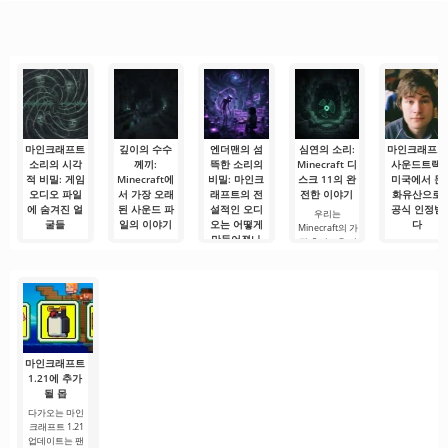
만, 너무 어렵고
니다. 매우 간단
도구 중 하나로,
드로이드 기기
특별한 무언가
심지어 불가능
하고 직관적인
모바일 기기와
에서 영화, 드라
를 찾을 수 있는
하다고 생각했
메뉴를 통해 이
데스크톱 컴퓨
마 및 TV 프로그
애플리케이션입
다면, 이제 모든
확장자의 파일
터 모두에서 원
램을 시청할 수
니다. 아침 커피
것이 당신의 손
설치를 빠르게
활한 작동을 보
있는 가장 인기
한 잔과 함께 하
에 달려 있습니
시작할 수
장합니다. 많은
있는 서비스 중
루를 시작하거
다. 복잡한
사용자에게 무
하나입니다. 이
나 힘든 하루를.
료 버전은 모든
곳에는 최신 미
편집 요구를
디어 제품뿐만
아니라
마인크래프트
깊이의 수수
엔더맨의 섬
심연의 소리:
마인크래프트
소리의 시각
께끼:
뜩한 소리의
Minecraft 디
사운드트랙,
적 비밀: 게임
Minecraft에
비밀: 마인크
스크 11의 완
미국에서 문
오디오 파일
서 가장 오래
래프트의 전
전한 이야기
화유산으로
에 숨겨진 얼
된 사운드 파
설적인 오디
공식 인정받
우리는
굴들
일의 이야기
오는 어떻게
다
Minecraft의 가
—
만들어졌나
장 흥미로운 미
마인크래프트를
마인크래프트
ambient/cave.ogg
스터리를 계속
실행하면 무한
음악은 이제 세
Minecraft에는
탐구하고 있습
한 가능성의 세
Minecraft는 시
계 음악의 위대
놀라운 생명체
니다. 우리의 리
계로 들어가게
각적 단순함과
한 히트곡들과
가 많지만, 엔더
뷰
됩니다. 각 큐브
무한한 창의적
시대를 대표하
맨만큼 강한 불
블록 뒤에는
가능성으로 수
는 상징적인
안감을 주는 존
백만 명을 매료
재는
시킵니다.
마인크래프트
1.21에 추가
될 몹
다가오는 마인
크래프트 1.21
업데이트는 팬