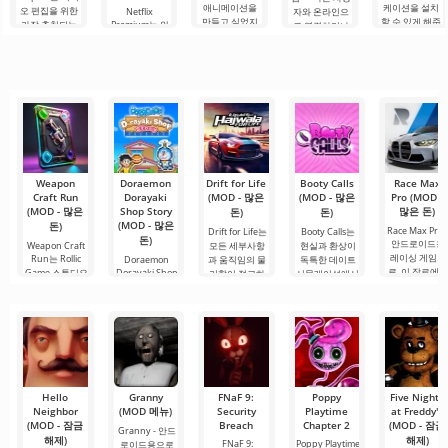
애니메이션을
케이션을 설치
오 편집을 위한
Netflix
자와 온라인으
만들고 싶었지
할 수 있게 해줍
가장 추천되는
Premium는 안
로 연결하거나
만, 너무 어렵고
니다. 매우 간단
도구 중 하나로,
드로이드 기기
특별한 무언가
심지어 불가능
하고 직관적인
모바일 기기와
에서 영화, 드라
를 찾을 수 있는
하다고 생각했
메뉴를 통해 이
데스크톱 컴퓨
마 및 TV 프로그
애플리케이션입
다면, 이제 모든
확장자의 파일
터 모두에서 원
램을 시청할 수
니다. 아침 커피
것이 당신의 손
설치를 빠르게
활한 작동을 보
있는 가장 인기
한 잔과 함께 하
에 달려 있습니
시작할 수
장합니다. 많은
있는 서비스 중
루를 시작하거
다. 복잡한
사용자에게 무
하나입니다. 이
나 힘든 하루를.
료 버전은 모든
곳에는 최신 미
편집 요구를
디어 제품뿐만
아니라
Weapon
Doraemon
Drift for Life
Booty Calls
Race Max
Craft Run
Dorayaki
(MOD - 많은
(MOD - 많은
Pro (MOD -
(MOD - 많은
Shop Story
많은 돈)
돈)
돈)
(MOD - 많은
돈)
Race Max Pro 
Drift for Life는
Booty Calls는
돈)
안드로이드용
Weapon Craft
모든 세부사항
현실과 환상이
레이싱 게임으
Run는 Rollic
Doraemon
과 움직임의 물
독특한 데이트
로, 이 장르에
Game 스튜디오
Dorayaki Shop
리학이 정교하
시뮬레이션에서
Story는 여러분
가장 뛰어난
에서 개발한 하
게 설계된 레이
얽히는 마법의
이 인기 만화 캐
이퍼 캐주얼
싱
세계로
릭터
Hello
Granny
FNaF 9:
Poppy
Five Nights
Neighbor
(MOD 메뉴)
Security
Playtime
at Freddy's
(MOD - 잠금
Breach
Chapter 2
(MOD - 잠금
Granny - 안드
해제)
해제)
FNaF 9:
Poppy Playtime
로이드용으로