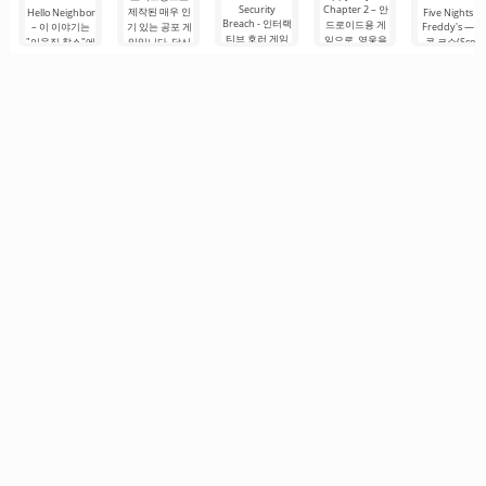
Security
Chapter 2 – 안
제작된 매우 인
Hello Neighbor
Five Nights at
Breach - 인터랙
드로이드용 게
– 이 이야기는
기 있는 공포 게
Freddy's — 스
티브 호러 게임
임으로, 영웅을
"이웃집 찰스"에
임입니다. 당신
콧 코슨(Scott
으로, 사용자를
공포, 무력감, 그
서 영감을 받은
이 어두컴컴하
Cawthon)이 
편안한 구역에
리고 어디에나
것으로, 3D 그래
고 퀴퀴한 방에
발한 안드로이
서 억지로 끌어
있는 점프 스케
픽으로 안드로
서 깨어난다고
드용 아이코닉
내는 특징이 있
어의 세계로 빠
이드 장치용으
상상해 보세요.
호러 게임으로,
습니다. 이 게임
뜨립니다. 스토
로 제작되었습
머리가 지끈거
전 세계적인 센
은 애니마트로
리에 따르면, 여
니다. 여기서 당
리고.
세이션을 일으
닉과 함께하는
러분은
신은 이웃과의
켰습니다. 이 
유명 게임
복잡한 상황을
임은.