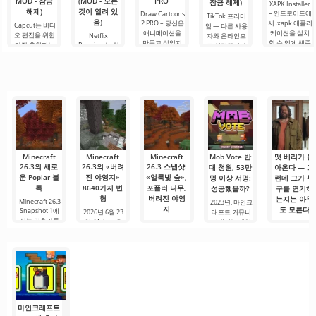
MOD - 잠금
(MOD - 모든
PRO
잠금 해제)
XAPK Installer
해제)
것이 열려 있
– 안드로이드에
Draw Cartoons
TikTok 프리미
음)
2 PRO – 당신은
서 .xapk 애플리
Capcut는 비디
엄 — 다른 사용
애니메이션을
케이션을 설치
오 편집을 위한
Netflix
자와 온라인으
만들고 싶었지
할 수 있게 해줍
가장 추천되는
Premium는 안
로 연결하거나
만, 너무 어렵고
니다. 매우 간단
도구 중 하나로,
드로이드 기기
특별한 무언가
심지어 불가능
하고 직관적인
모바일 기기와
에서 영화, 드라
를 찾을 수 있는
하다고 생각했
메뉴를 통해 이
데스크톱 컴퓨
마 및 TV 프로그
애플리케이션입
다면, 이제 모든
확장자의 파일
터 모두에서 원
램을 시청할 수
니다. 아침 커피
것이 당신의 손
설치를 빠르게
활한 작동을 보
있는 가장 인기
한 잔과 함께 하
에 달려 있습니
시작할 수
장합니다. 많은
있는 서비스 중
루를 시작하거
다. 복잡한
사용자에게 무
하나입니다. 이
나 힘든 하루를.
료 버전은 모든
곳에는 최신 미
편집 요구를
디어 제품뿐만
아니라
Minecraft
Minecraft
Minecraft
Mob Vote 반
맷 베리가 돌
26.3의 새로
26.3의 «버려
26.3 스냅샷:
대 청원, 53만
아온다 — 그
운 Poplar 블
진 야영지»
«얼룩빛 숲»,
명 이상 서명:
런데 그가 누
록
8640가지 변
포플러 나무,
성공했을까?
구를 연기하
형
버려진 야영
는지는 아무
Minecraft 26.3
2023년, 마인크
지
도 모른다
Snapshot 1에
2026년 6월 23
래프트 커뮤니
서는 건축가들
일, Mojang은
티에서는 게임
Mojang 스튜디
2026년 5월 30
에게 반가운 새
Minecraft 26.3
역사상 가장 큰
오는 Minecraft
일 Minecraft
소재가
첫
논쟁 중 하나가
Java Edition용
Live가
벌어졌다.
26.3 버전의 첫
TwitchCon
Europe를
마인크래프트