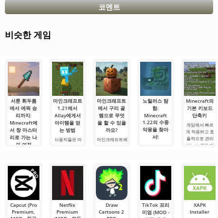
코멘트
비슷한 게임
서툰 휘두름
마인크래프트
마인크래프트
노틸러스 탐
Minecraft의
에서 에픽 승
1.21에서
에서 구리 골
험:
기본 키보드
리까지:
Allay에게서
렘으로 무엇
Minecraft
단축키
1.22의 수중
Minecraft에
아이템을 얻
을 할 수 있을
게임에서 빠르
악몽을 찾아
서 창 마스터
는 방법
까요?
게 적응하고 효
서!
리로 가는 나
율적으로 관리
사용자들은 마
마인크래프트에
의 여정
하는 능력은 매
인크래프트 1.21
서 구리 골렘으
안녕하세요, 모
우 중요한 기술
에서 Allay 몹이
로 무엇을 할 수
험가 여러분! 솔
안녕하세요, 큐
입니다.
아이템을 수집
있을까요? 마인
직히 말해서, 이
브 세계의 실험
Minecraft의 기
하는 데 도움을
크래프트 세계
글을 쓰는 동안
가 여러분! 오늘
본 키를 사용하
주며, 그와 친구
에서는 항상 무
에도 감정이 북
저는 상상의 흰
면 필요한 요소
가 되어야 한다
언가가 일어납
받쳐 오릅니다.
가운을 입기로
를 선택하고, 기
는 것을 알고 있
니다: 새로운 블
오늘은 단순한
했습니다 그리
능, 인벤토리 또
습니다. 그가 도
록, 신비로운 생
리뷰가 아닙니
고.
는 주변 물체와
움을 주도록.
물 군계, 그리고.
다 — 이것은 저
Capcut (Pro
Netflix
Draw
TikTok 프리
XAPK
의.
Premium,
Premium
Cartoons 2
Installer
미엄 (MOD -