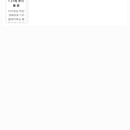
1.21에 추가
될 몹
다가오는 마인
크래프트 1.21
업데이트는 팬
들의 관심을 유
지하기 위해 개
발자들이 흥미
로운 혁신과 이
전에 보지 못한
콘텐츠를 제공
하려는 노력으
로.