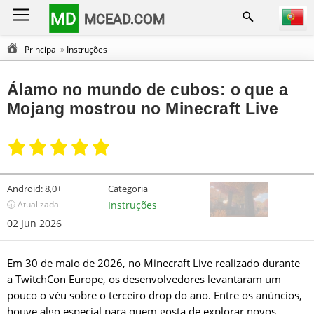
MD
MCEAD.COM
Principal
»
Instruções
Álamo no mundo de cubos: o que a
Mojang mostrou no Minecraft Live
Android:
8,0+
Categoria
🕣 Atualizada
Instruções
02 Jun 2026
Em 30 de maio de 2026, no Minecraft Live realizado durante
a TwitchCon Europe, os desenvolvedores levantaram um
pouco o véu sobre o terceiro drop do ano. Entre os anúncios,
houve algo especial para quem gosta de explorar novos