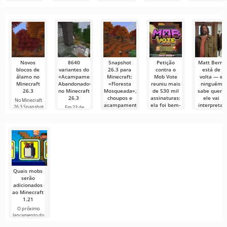
Um menu
animados, mas
ferramentas
mais populares
que permite
muito simples e
tudo parece
mais
para assistir
conectar-se
direto
muito difícil e
recomendadas
filmes, séries e
online com
até
para edição de
programas de
outros
vídeo,
TV em
usuários ou
garantindo um
encontrar
Novos
8640
Snapshot
Petição
Matt Berry
blocos de
variantes do
26.3 para
contra o
está de
álamo no
«Acampamento
Minecraft:
Mob Vote
volta — e
Minecraft
Abandonado»
«Floresta
reuniu mais
ninguém
26.3
no Minecraft
Mosqueada»,
de 530 mil
sabe quem
26.3
choupos e
assinaturas:
ele vai
No Minecraft
acampamentos
ela foi bem-
interpretar
26.3 Snapshot
Em 23 de
abandonados
sucedida?
1, surgiu uma
junho de 2026,
Quando o
a Mojang
Minecraft Live
A Mojang
Em 2023, a
lançou o
tomou conta
lançou o
comunidade
da TwitchCon
primeiro
de Minecraft
snapshot da
protagonizou
versão
Quais mobs
serão
adicionados
ao Minecraft
1.21
O próximo
lançamento do
Minecraft 1.21