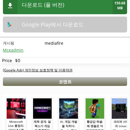
150.68
다운로드 (풀 버전)
MB
Google Play에서 다운로드
게시됨
mediafire
Mceadmin
Price
$0
(Google Ads) 개인정보 보호정책 및 이용약관
코멘트
Minecraft
제목 공개: 알
AI, 게임 개발
황금값 픽셀:
크리퍼 사이
Live 총정리:
렉스가 게임
을 익히다:
왜 팬들은 마
의 Linux: