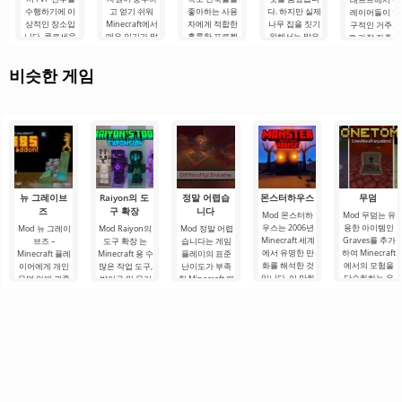
수행하기에 이
고 얻기 쉬워
좋아하는 사용
다. 하지만 실제
레이어들이 영
상적인 장소입
Minecraft에서
자에게 적합한
나무 집을 짓기
구적인 거주지
니다. 콜로세움
매우 인기가 많
훌륭한 프로젝
위해서는 많은
로 가장 자주 
은 둥근 모양으
습니다. 그래서
트입니다. 주 재
노력이 필요합
택하는 생물 군
로 만들어진 거
플레이어들은
료가 나무이기
니다. 그러나
계는 아닙니다.
비슷한 게임
대한 돌 경기장
프로젝트에서
때문에 집을 만
Minecraft 세계
하지만 이 위치
입니다. 중앙에
나무를 가장 자
드는 것은 파이
에서는 이것이.
를 선택했다면,
는...
주.
처럼 쉬울 것입
플레이어들은
니다.
항상.
뉴 그레이브
Raiyon의 도
정말 어렵습
몬스터하우스
무덤
즈
구 확장
니다
Mod 몬스터하
Mod 무덤는 유
우스는 2006년
용한 아이템인
Mod 뉴 그레이
Mod Raiyon의
Mod 정말 어렵
Minecraft 세계
Graves를 추가
브즈 –
도구 확장 는
습니다는 게임
에서 유명한 만
하여 Minecraft
Minecraft 플레
Minecraft 용 수
플레이의 표준
화를 해석한 것
에서의 모험을
이어에게 개인
많은 작업 도구,
난이도가 부족
입니다. 이 만화
단순화하는 유
무덤 안에 귀중
방어구 및 무기
한 Minecraft 팬
는 오래된 집에
용한 애드온입
한 아이템을 안
를 업데이트하
을 위한 멋진 추
서 자신을 발견
니다. 무덤을 사
전하게 보관할
는 멋진 빌드입
가 기능입니다.
한 어린이 그룹
용하면 플레이
수 있는 유용한
니다. 새로운 속
애드온은 게임
의 모험에 대해
어가 사망하거
기능을 제공합
성, 외관 및 보호
의 규칙을 근본
이야기합니다.
나 사고로 사망
니다. 많은 플레
표시와 함께 80
적으로 변경하
한 경우
이어들이 복귀
개
여 게임을 크게
당시의 상황을
복잡하게