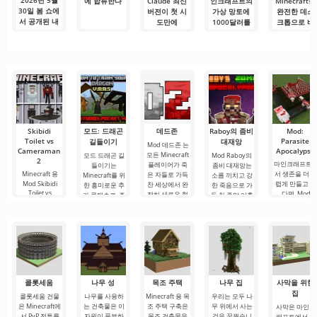
2026년 5월
에 합류한다
Claude 최신
인크래프트의
Minecraft를
30일 봄 쇼에
버전이 첫 시
가상 망토에
완전한 데스
서 공개된 내
도만에
1000달러를
크톱으로 바
용
Minecraft 클
낼까
꾸는 방법
론 생성
Skibidi
모드: 드래곤
데드존
Raboy의 좀비
Mod:
Toilet vs
Parasite
길들이기
대재앙
Mod 데드존 는
Cameraman
Apocalypse
모든 Minecraft
모드 드래곤 길
Mod Raboy의
2
마인크래프트
플레이어가 죽
들이기는
좀비 대재앙는
Minecraft 용
서 생존을 더 
은 자들로 가득
Minecraft를 위
소름 끼치고 강
Mod Skibidi
렵게 만들고 싶
찬 세상에서 완
한 흥미로운 추
한 죽음으로 가
Toilet vs
다면, Mod
전히 새로운 형
가 콘텐츠로, 주
득 찬 종말 이후
Cameraman 2
Parasite
식의 생존을 경
인공이 위험한
의 Minecraft 세
는 참가자들을
Apocalypse를
험할 수 있도록
생물을 길들이
계 분위기에서
흥미진진한 광
살펴보는 것을
하는 실제 테스
던 드래곤 세계
또 다른 생존입
기에 빠져들게
추천합니다. 이
트입니다. 이 애
로 여러분을 초
니다. 새로운 적
하며 Skibidi 화
모드는 정말 뛰
드온이 제공하
대합니다. 이제
들은 상세한 스
장실의 캐릭터
어나며, 돌연변
는
샌드박스.
킨, 새로운
가 주로 참여하
이 몬스터.
게
콜롯세움
나무 성
목조 주택
나무 집
사막을 위한
집
콜롯세움 건물
나무를 사용하
Minecraft 용 목
우리는 모두 나
은 Minecraft에
는 건축물은 이
조 주택 구축은
무 위에서 사는
사막은 마인크
서 PvP 전투를
자원이 풍부하
목조 건축물을
것을 꿈꿨습니
래프트에서 플