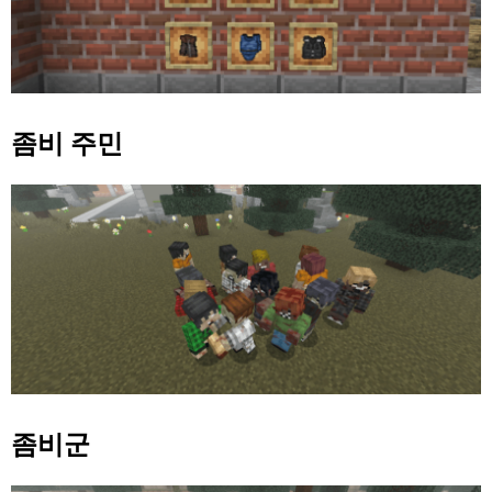
좀비 주민
좀비군