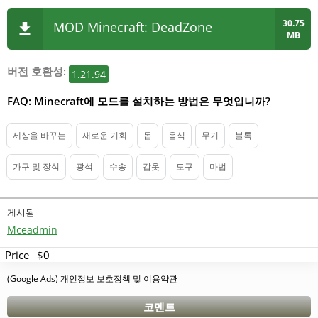
30.75
MOD Minecraft: DeadZone
MB
버전 호환성:
1.21.94
FAQ: Minecraft에 모드를 설치하는 방법은 무엇입니까?
세상을 바꾸는
새로운 기회
몹
음식
무기
블록
가구 및 장식
광석
수송
갑옷
도구
마법
게시됨
Mceadmin
Price
$0
(Google Ads) 개인정보 보호정책 및 이용약관
코멘트