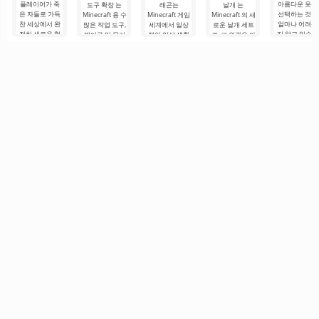
플레이어가 죽
아름다운 옷을
도구 확장 는
래곤는
날개 는
은 자들로 가득
선택하는 것이
Minecraft 용 수
Minecraft 게임
Minecraft 의 새
찬 세상에서 완
얼마나 어려운
많은 작업 도구,
세계에서 일상
로운 날개 세트
전히 새로운 형
지 알고 있습니
방어구 및 무기
적인 일상 생활
로, 그 외관은 아
식의 생존을 경
다. 옷장이 오
를 업데이트하
을 밝게 하도록
름다움과 기술
험할 수 있도록
된 경우 Mod 
는 멋진 빌드입
설계된 흥미로
적 효율성으로
하는 실제 테스
련된 옷를 설치
니다. 새로운 속
운 추가 기능입
구별됩니다. 미
트입니다. 이 애
하는 것이 좋습
성, 외관 및 보호
니다. 어셈블리
래적인 스타일
드온이 제공하
니다. 이 컬렉
표시와 함께 80
는 게임에 고대
로 만들어진 화
는
은
개
드래곤, 새로운
려한 질감 외에
검 세트,
도 겉날개는