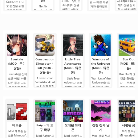
음)
2 PRO – 당신은
서 .xapk 애플리
Capcut는 비디
엄 — 다른 사용
애니메이션을
케이션을 설치
오 편집을 위한
Netflix
자와 온라인으
만들고 싶었지
할 수 있게 해줍
가장 추천되는
Premium는 안
로 연결하거나
만, 너무 어렵고
니다. 매우 간단
도구 중 하나로,
드로이드 기기
특별한 무언가
심지어 불가능
하고 직관적인
모바일 기기와
에서 영화, 드라
를 찾을 수 있는
하다고 생각했
메뉴를 통해 이
데스크톱 컴퓨
마 및 TV 프로그
애플리케이션입
다면, 이제 모든
확장자의 파일
터 모두에서 원
램을 시청할 수
니다. 아침 커피
것이 당신의 손
설치를 빠르게
활한 작동을 보
있는 가장 인기
한 잔과 함께 하
에 달려 있습니
시작할 수
장합니다. 많은
있는 서비스 중
루를 시작하거
다. 복잡한
사용자에게 무
하나입니다. 이
나 힘든 하루를.
료 버전은 모든
곳에는 최신 미
편집 요구를
디어 제품뿐만
아니라
Evertale
Construction
Little Tree
Warriors of
Bus Out
(MOD - 돈이
Simulator 4
Adventures
the Universe
(MOD - 많은
Full (MOD -
(MOD - 많은
(MOD - 많은
많음)
돈)
많은 돈)
돈)
돈)
Evertale은 신비
Bus Out에 오
Construction
로운 마법, 아름
Little Tree
Warriors of the
것을 환영합니
Simulator 4 Full
Adventures는
Universe는 드
다운 풍경, 그리
다 — 주차장의
는 건설의 세계
신비와 수수께
래곤볼과 세인
고 위험한 모험
혼란을 관리하
에 몰입하고 자
끼로 가득한 신
트 세이야와 같
이 가득한 생동
는 것이 목표인
신만의
비로운 세계로
은 인기
감
매력적인
데드존
Raiyon의 도
오래된 드래
강철 천사 날
세련된 옷
구 확장
곤
개
Mod 데드존 는
우리 모두는
모든 Minecraft
Minecraft 에
Mod Raiyon의
Mod 오래된 드
Mod 강철 천사