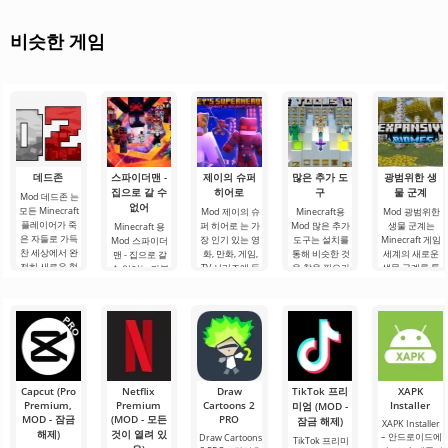
비슷한 게임
데드존
스파이더맨 -
제이의 슈퍼
많은 추가 도
광범위한 생
집으로 갈 수
히어로
구
물 군계
Mod 데드존 는
없어
모든 Minecraft
Mod 제이의 슈
Minecraft용
Mod 광범위한
플레이어가 죽
퍼 히어로 는 가
Mod 많은 추가
생물 군계는
Minecraft 용
은 자들로 가득
장 인기 있는 영
도구는 설치를
Minecraft 게임
Mod 스파이더
찬 세상에서 완
화, 만화, 게임,
통해 비슷한 것
세계의 새로운
맨 - 집으로 갈
전히 새로운 형
TV 시리즈에 등
을 찾을 필요가
생물 군계를 통
수 없어는 마블
식의 생존을 경
장한 Minecraft
없는 매우 대규
해 잊을 수 없는
세계의 인기 캐
험할 수 있도록
의 멋진 슈퍼 히
모 추가 기능입
모험을 떠나고
릭터를 블록 세
하는 실제 테스
어로들의 실제
니다. 여기에는
싶은 사람들을
계로 가져올 것
트입니다. 이 애
선집입니다.
다음이 포함됩
위한 추가 기능
입니다. 애드온
드온이 제공하
Spider-Man,
니다. 40가지 이
입니다. 애드온
은 동명의 영화
는
상의 갑옷 유형;
은 새로운 유형
전용이므로 이
의
영화에만 영웅
과
Capcut (Pro
Netflix
Draw
TikTok 프리
XAPK
Premium,
Premium
Cartoons 2
Installer
미엄 (MOD -
MOD - 잠금
(MOD - 모든
PRO
잠금 해제)
XAPK Installer
해제)
것이 열려 있
– 안드로이드에
Draw Cartoons
TikTok 프리미