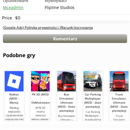
Opublikowane
Wywoływacz
Mceadmin
Flipline Studios
Price
$0
(Google Ads) Polityka prywatności i Warunki korzystania
Komentarz
Podobne gry
Roblox
PK XD (MOD
Bus
Car Parking
Truck
(MOD -
-
Simulator:
Multiplayer
Simulator:
Menu)
Odblokowany)
Ultimate
(MOD - dużo
Ultimate
(MOD - Dużo
pieniędzy)
(MOD - Dużo
Według
W PK XD
pieniędzy)
pieniędzy)
większości
można
Car Parking
użytkowników
stworzyć
Multiplayer –
Bus Simulator:
Truck
najpopularniejszą
własny awatar i
to popularna
Ultimate —
Simulator:
grą na
dołączyć do
gra na
kolorowa i
Ultimate –
Androidzie
milionów
Androida, w
ekscytująca gra
udane