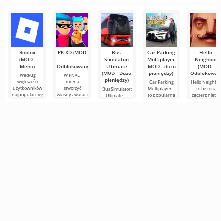
wciągająca gra
fascynująca
wirtualny
Touch Edition
świat,
to znana
Roblox
PK XD (MOD
Bus
Car Parking
Hello
(MOD -
-
Simulator:
Multiplayer
Neighbor
Menu)
Odblokowany)
Ultimate
(MOD - dużo
(MOD -
(MOD - Dużo
pieniędzy)
Odblokowan
Według
W PK XD
pieniędzy)
większości
można
Car Parking
Hello Neighbo
użytkowników
stworzyć
Multiplayer –
to historia
Bus Simulator:
najpopularniejszą
własny awatar i
to popularna
zaczerpnięta z
Ultimate —
grą na
dołączyć do
gra na
"Jak
kolorowa i
Androidzie
milionów
Androida, w
uprzykrzyć
ekscytująca gra
nadal
innych
której gracze
życie
na Androida,
pozostaje
uczestników.
wcielają się w
sąsiadowi", al
oferująca
Roblox. Projekt
Kolorowa
rolę
już w grafice
nieograniczone
grafika i
3D,