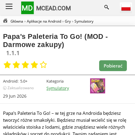
MD
MCEAD.COM
Główna
»
Aplikacje na Android
»
Gry
»
Symulatory
Papa's Paleteria To Go! (MOD -
Darmowe zakupy)
1.1.1
Pobierać
Android:
5.0+
Kategoria
🕣 Zaktualizowano
Symulatory
29 Jun 2026
Papa's Paleteria To Go! – w tej grze na Androida będziesz
tworzyć różne smakołyki. Będziesz musiał wcielić się w rolę
właściciela stoiska z lodami, gdzie znajdziesz wiele różnych
składników i sprzęt do produkcji. Twoim zadaniem jest