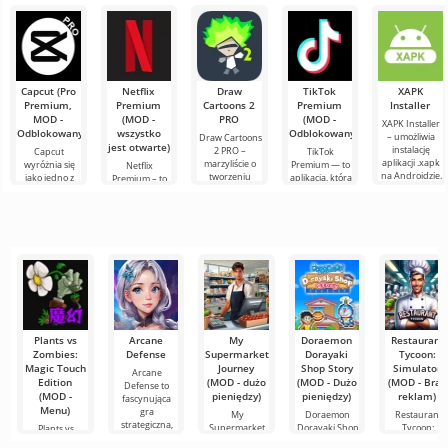
nadal
innych
której gracze
na Androida,
połączenie
pozostaje
uczestników.
wcielają się w
oferująca
symulatora
Roblox. Projekt
Kolorowa
rolę
nieograniczone
przewozów
grafika i
ciężarowych i
elementu
Capcut (Pro
Netflix
Draw
TikTok
XAPK
Premium,
Premium
Cartoons 2
Premium
Installer
MOD -
(MOD -
PRO
(MOD -
XAPK Installer
Odblokowany)
wszystko
Odblokowany)
– umożliwia
Draw Cartoons
jest otwarte)
instalację
2 PRO –
Capcut
TikTok
aplikacji .xapk
marzyliście o
wyróżnia się
Premium — to
Netflix
na Androidzie.
tworzeniu
jako jedno z
aplikacja, która
Premium – to
Bardzo proste i
animacji, ale
najbardziej
pozwala łączyć
jeden z
przejrzyste
wydaje się to
polecanych
się online z
najpopularniejszych
zbyt
narzędzi do
innymi
serwisów do
skomplikowane,
edycji wideo,
użytkownikami
oglądania
a
zapewniając
lub znaleźć
filmów, seriali i
programów
Plants vs
Arcane
My
Doraemon
Restaurant
Zombies:
Defense
Supermarket
Dorayaki
Tycoon:
Magic Touch
Journey
Shop Story
Simulator
Arcane
Edition
(MOD - dużo
(MOD - Dużo
(MOD - Brak
Defense to
(MOD -
pieniędzy)
pieniędzy)
reklam)
fascynująca
Menu)
gra
My
Doraemon
Restaurant
strategiczna,
Supermarket
Dorayaki Shop
Tycoon:
Plants vs
Journey to
Story to
Simulator to
Zombies: Magic