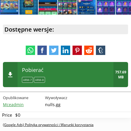
Dostępne wersje:
Pobierać
757.69
MB
ARM-7
ARM-8
Opublikowane
Wywoływacz
Mceadmin
nulls.gg
Price
$0
(Google Ads) Polityka prywatności i Warunki korzystania