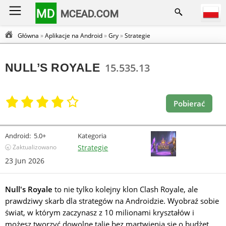
MD
MCEAD.COM
Główna
»
Aplikacje na Android
»
Gry
»
Strategie
NULL’S ROYALE
15.535.13
Pobierać
Android:
5.0+
Kategoria
🕣 Zaktualizowano
Strategie
23 Jun 2026
Null's Royale
to nie tylko kolejny klon Clash Royale, ale
prawdziwy skarb dla strategów na Androidzie. Wyobraź sobie
świat, w którym zaczynasz z 10 milionami kryształów i
możesz tworzyć dowolne talie bez martwienia się o budżet.