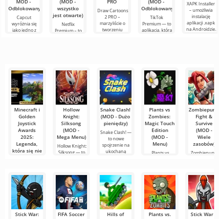
MOD -
(MOD -
PRO
(MOD -
XAPK Installer
Odblokowany)
wszystko
Odblokowany)
– umożliwia
Draw Cartoons
jest otwarte)
instalację
2 PRO –
Capcut
TikTok
aplikacji .xapk
marzyliście o
wyróżnia się
Premium — to
Netflix
na Androidzie.
tworzeniu
jako jedno z
aplikacja, która
Premium – to
Bardzo proste i
animacji, ale
najbardziej
pozwala łączyć
jeden z
przejrzyste
wydaje się to
polecanych
się online z
najpopularniejszych
zbyt
narzędzi do
innymi
serwisów do
skomplikowane,
edycji wideo,
użytkownikami
oglądania
a
zapewniając
lub znaleźć
filmów, seriali i
programów
Minecraft i
Hollow
Snake Clash!
Plants vs
Zombiepunk
Golden
Knight:
(MOD - Dużo
Zombies:
Fight &
Joystick
Silksong
pieniędzy)
Magic Touch
Survive
Awards
(MOD -
Edition
(MOD -
Snake Clash! —
2025:
Mega Menu)
(MOD -
Wiele
to nowe
Legenda,
Menu)
zasobów)
spojrzenie na
Hollow Knight:
która się nie
ukochaną
Silksong — to
Plants vs
Zombiepunk:
starzeje
długo
Zombies: Magic
Fight & Surviv
oczekiwana
Touch Edition
to projekt,
Po ponad
to znana
który
dziesięciu
latach od
swojego
debiutu,
Stick War:
FIFA Soccer
Hills of
Plants vs.
Stick War 3