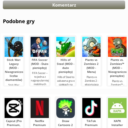
Komentarz
Podobne gry
Stick War:
FIFA Soccer
Hills of
Plants vs
Plants vs.
Legacy
(MOD - Dużo
Steel (MOD -
Zombies 2
Zombies™
(MOD -
pieniędzy)
dużo
(MOD -
(MOD –
Nieograniczona
pieniędzy)
Menu)
Nieograniczo
FIFA Soccer –
liczba
pieniądze)
to jedna z
Hills of Steel to
Plants vs
diamentów)
najpopularniejszych
zabawna gra o
Zombies 2 -
Plants vs.
mobilnych
czołgach na
ekscytująca
Zombies™ -
Stick War:
wersji o
Androida,
kontynuacja
zabawna gra
Legacy — to
tematyce
wykonana w
strategicznej
na Androida
nie tylko
piłkarskiej.
kolorowym,
gry na
wydana w
wojskowa gra
Wyróżnia się
kreskówkowym
Androida,
2010 roku,
strategiczna w
stylu. Na
nagrodzonej
która do dziś
czasie
ponad 30
cieszy się
rzeczywistym,
ale prawdziwa
Capcut (Pro
Netflix
Draw
TikTok
XAPK
Premium,
Premium
Cartoons 2
Premium
Installer