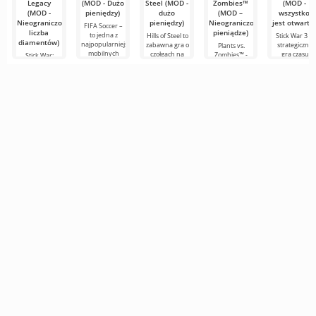
Legacy
(MOD - Dużo
Steel (MOD -
Zombies™
(MOD -
(MOD -
pieniędzy)
dużo
(MOD –
wszystko
Nieograniczona
pieniędzy)
Nieograniczone
jest otwarte
FIFA Soccer –
liczba
pieniądze)
to jedna z
Hills of Steel to
Stick War 3 to
diamentów)
najpopularniejszych
zabawna gra o
strategiczna
Plants vs.
mobilnych
czołgach na
gra czasu
Zombies™ -
Stick War:
wersji o
Androida,
rzeczywistego
zabawna gra
Legacy — to
tematyce
wykonana w
na Androida z
na Androida
nie tylko
piłkarskiej.
kolorowym,
możliwością
wydana w
wojskowa gra
Wyróżnia się
kreskówkowym
wieloosobowy
2010 roku,
strategiczna w
stylu. Na
starć.
która do dziś
czasie
cieszy się
rzeczywistym,
ale prawdziwa