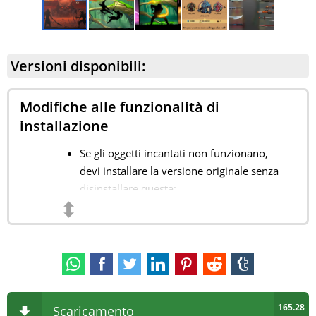
Versioni disponibili:
Modifiche alle funzionalità di
installazione
Se gli oggetti incantati non funzionano,
devi installare la versione originale senza
disinstallare questa;
⬍
Poi attraversa un momento con incanto;
E poi installa questa MOD sopra l'originale;
Gioca a MOD senza Internet.
165.28
Scaricamento