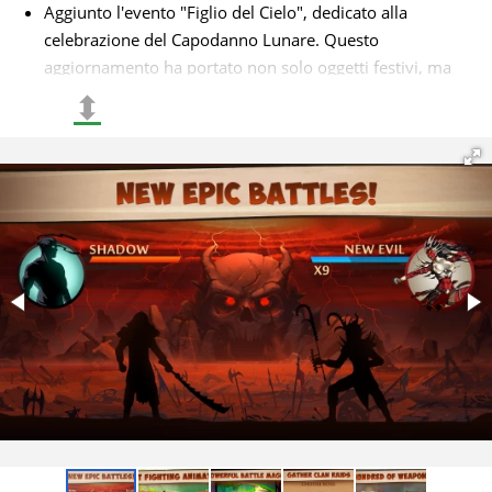
Aggiunto l'evento "Figlio del Cielo", dedicato alla
celebrazione del Capodanno Lunare. Questo
aggiornamento ha portato non solo oggetti festivi, ma
ha anche introdotto un nuovo personaggio misterioso
⬍
nel Mondo Sotterraneo
Ora è possibile esplorare un ambiente più competitivo
con l'introduzione del sistema di raid-boss a livelli,
sfidando le proprie abilità contro temibili avversari.
Questo è stato completato dall'aggiunta di elisir speciali,
come "Energia Esplosiva", che offrivano significativi
potenziamenti
Sono stati ripristinati gli eventi stagionali preferiti, come
Halloween e Natale, ognuno dei quali era accompagnato
da set unici come Grim Crow e Candy. Questi eventi non
riguardavano solo l'aspetto; hanno introdotto nuove
meccaniche di gioco e trame insolite.