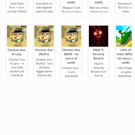
soldi)
soldi)
Sonic Dash
Evertale è un
Benvenuti in
Run — è un
coinvolgente
Bus Out, un
Weapon Craft
Warriors of the
runner infinito
gioco di ruolo
gioco
Run è un gioco
Universe è un
dinamico in
che
avvincente in
avvincente nel
dinamico gioco
cui
genere
di
Chicken Gun
Chicken Gun
Chicken Gun
FNaF 9:
Hills of
di Lary
[Null's]
(MOD - Un
Security
Steel (MOD -
sacco di
Breach
Un sacco di
Chicken Gun
Chicken Gun
soldi)
soldi)
di Lary — è
[Null's] – una
FNaF 9:
una delle
versione
Security
Chicken Gun –
Hills of Steel è
versioni più
leggermente
Breach è un
è uno
un gioco
riuscite di
diversa del
horror
sparatutto
divertente di
questo gioco su
gioco, sotto
interattivo che
estremamente
carri armati
Android,
forma di
trascina
coinvolgente
per Android,
offrendo ai
servizio con
l'utente fuori
per Android
realizzato in
dalla sua zona
che è diventato
uno stile
di
popolare in
cartone