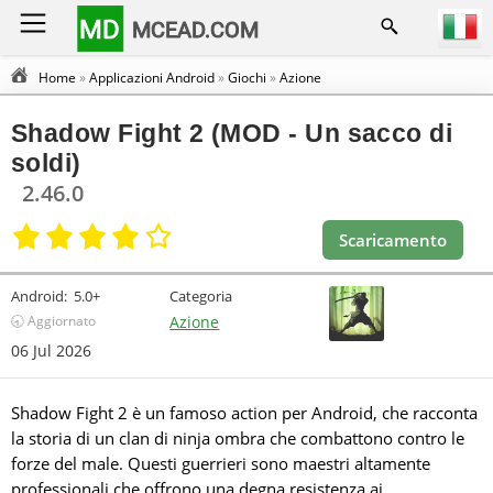
MD
MCEAD.COM
Home
»
Applicazioni Android
»
Giochi
»
Azione
Shadow Fight 2 (MOD - Un sacco di
soldi)
2.46.0
Scaricamento
Android:
5.0+
Categoria
🕣 Aggiornato
Azione
06 Jul 2026
Shadow Fight 2 è un famoso action per Android, che racconta
la storia di un clan di ninja ombra che combattono contro le
forze del male. Questi guerrieri sono maestri altamente
professionali che offrono una degna resistenza ai