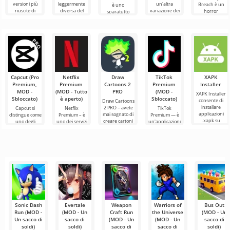
versioni più
leggermente
un'altra
Breach è un
è uno
riuscite di
diversa del
variazione dei
horror
sparatutto
questo gioco su
gioco, sotto
combattimenti
interattivo che
estremamente
Android,
forma di
di galli da
trascina
coinvolgente
offrendo ai
servizio con
Kurycz.
l'utente fuori
per Android
dalla sua zona
che è diventato
di
popolare in
Capcut (Pro
Netflix
Draw
TikTok
XAPK
Premium,
Premium
Cartoons 2
Premium
Installer
MOD -
(MOD - Tutto
PRO
(MOD -
XAPK Installer
Sbloccato)
è aperto)
Sbloccato)
consente di
Draw Cartoons
installare
2 PRO – avete
Capcut si
Netflix
TikTok
applicazioni
mai sognato di
distingue come
Premium – è
Premium — è
.xapk su
creare cartoni
uno degli
uno dei servizi
un'applicazione
Android. Un
animati, ma
strumenti più
più popolari
che ti permette
menu molto
tutto sembra
raccomandati
per guardare
di connetterti
semplice e
troppo
per l'editing
film, serie TV e
online con altri
video,
programmi
utenti o
garantendo un
televisivi
trovare
Sonic Dash
Evertale
Weapon
Warriors of
Bus Out
Run (MOD -
(MOD - Un
Craft Run
the Universe
(MOD - Un
Un sacco di
sacco di
(MOD - Un
(MOD - Un
sacco di
soldi)
soldi)
sacco di
sacco di
soldi)