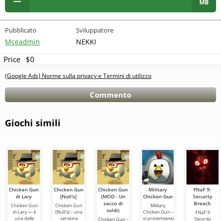
MB
Pubblicato
Sviluppatore
Mceadmin
NEKKI
Price
$0
(Google Ads) Norme sulla privacy e Termini di utilizzo
Commento
Giochi simili
Chicken Gun
Chicken Gun
Chicken Gun
Military
FNaF 9:
di Lary
[Null's]
(MOD - Un
Chicken Gun
Security
sacco di
Breach
Chicken Gun
Chicken Gun
Military
soldi)
di Lary — è
[Null's] – una
Chicken Gun –
FNaF 9:
una delle
versione
vi presentiamo
Security
Chicken Gun –