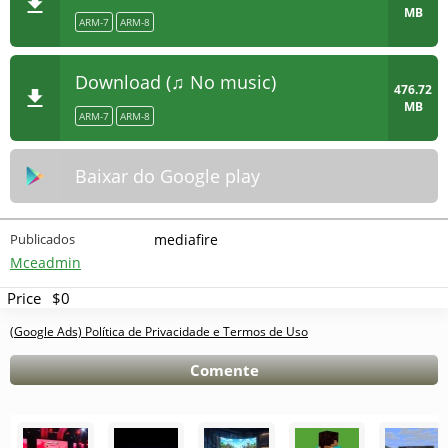
MB
ARM-7
ARM-8
Download (♫ No music)
476.72
MB
ARM-7
ARM-8
Baixar do Google play
Publicados
mediafire
Mceadmin
Price
$0
(Google Ads) Política de Privacidade e Termos de Uso
Comente