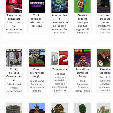
Resumo do
Título
A IA domina
Pixels a
Linux entre
Minecraft
revelado:
o
peso de
creepers:
Live: o que
Alex entra
desenvolvimento
ouro: por
como
foi
em cena
de jogos: a
que fãs
transformar
mostrado no
nova versão
pagam US$
Minecraft
evento de
do Claude
1000 por
em uma
primavera
gerou um
uma capa
área de
de 30 de
clone de
virtual no
trabalho
maio de
Minecraft na
Minecraft
completa
2026
primeira
tentativa
Skibidi
Como
Zona morta
Apocalipse
Parasite
Toilet vs
Treinar seu
Zumbi de
Apocalipse
Mod Zona
Cameraman
dragão
Raboy
morta é um
Se você não
2
verdadeiro
sabe como
O Mod Como
Mod
teste que
complicar
Treinar seu
Apocalipse
O Mod Skibidi
oferece a cada
ainda mais a
dragão é um
Zumbi de
Toilet vs
jogador do
sua estadia n
add-on
Raboy - outra
Cameraman 2
Minecraft a
Minecraft,
interessante
sobrevivência
para Minecraft
experiência de
recomendamo
para Minecraft
na atmosfera
mergulhará
um
que você
que o imerge
do mundo pós-
seus
estude
no universo
apocalíptico do
participantes
em um frenesi