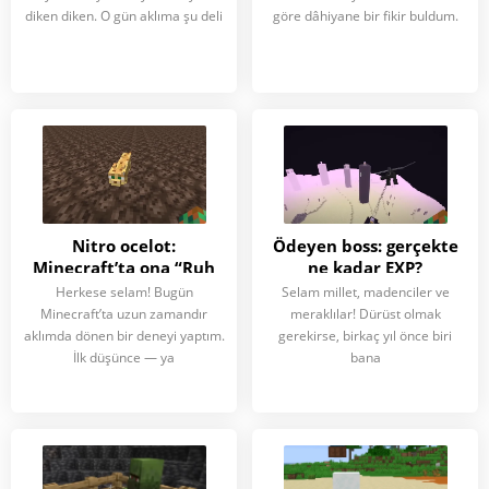
diken diken. O gün aklıma şu deli
göre dâhiyane bir fikir buldum.
Nitro ocelot:
Ödeyen boss: gerçekte
Minecraft’ta ona “Ruh
ne kadar EXP?
Hızı” verirsek ne olur
Minecraft’ta
Herkese selam! Bugün
Selam millet, madenciler ve
Minecraft’ta uzun zamandır
meraklılar! Dürüst olmak
aklımda dönen bir deneyi yaptım.
gerekirse, birkaç yıl önce biri
İlk düşünce — ya
bana