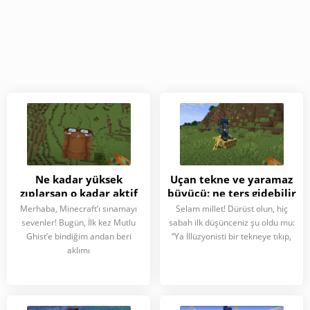
Ne kadar yüksek
Uçan tekne ve yaramaz
zıplarsan o kadar aktif
büyücü: ne ters gidebilir
Ghist! Minecraft’ta
ki? Minecraft’ta
Merhaba, Minecraft’ı sınamayı
Selam millet! Dürüst olun, hiç
sevenler! Bugün, İlk kez Mutlu
sabah ilk düşünceniz şu oldu mu:
Ghist’e bindiğim andan beri
“Ya İllüzyonisti bir tekneye tıkıp,
aklımı