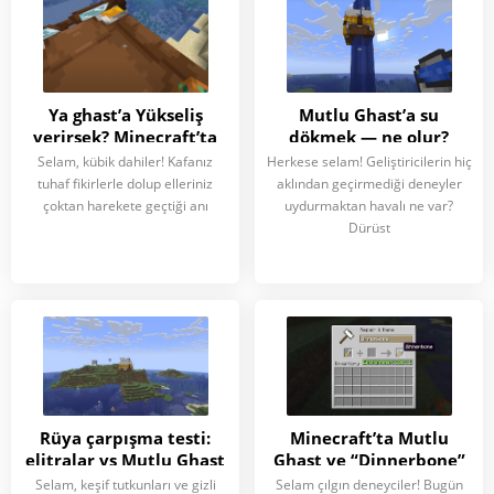
Ya ghast’a Yükseliş
Mutlu Ghast’a su
verirsek? Minecraft’ta
dökmek — ne olur?
Minecraft’ta
Selam, kübik dahiler! Kafanız
Herkese selam! Geliştiricilerin hiç
tuhaf fikirlerle dolup elleriniz
aklından geçirmediği deneyler
çoktan harekete geçtiği anı
uydurmaktan havalı ne var?
Dürüst
Rüya çarpışma testi:
Minecraft’ta Mutlu
elitralar vs Mutlu Ghast
Ghast ve “Dinnerbone”
Minecraft’ta
etiketi
Selam, keşif tutkunları ve gizli
Selam çılgın deneyciler! Bugün