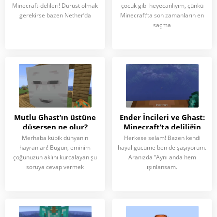
Minecraft‑delileri! Dürüst olmak
çocuk gibi heyecanlıyım, çünkü
gerekirse bazen Nether’da
Minecraft’ta son zamanların en
saçma
Mutlu Ghast’ın üstüne
Ender İncileri ve Ghast:
düşersen ne olur?
Minecraft’ta deliliğin
Minecraft’ta
eşiğinde
Merhaba kübik dünyanın
Herkese selam! Bazen kendi
hayranları! Bugün, eminim
hayal gücüme ben de şaşıyorum.
çoğunuzun aklını kurcalayan şu
Aranızda “Aynı anda hem
soruya cevap vermek
ışınlansam.