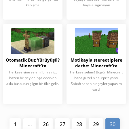
kapışma
hayale sığmayan
Otomatik Buz Yürüyüşü?
Motikayla stereotiplere
Minecraft’ta
darbe: Minecraft’ta
imkânsızı açıyoruz
Herkese yine selam! Bilirsiniz,
Herkese selam! Bugün Minecraft
bazen bir şeyler inşa ederken
bana güzel bir sürpriz yaptı.
akla büsbütün çılgın bir fikir gelir.
Sabah sabah bir şeyler yapasım
vardı
1
...
26
27
28
29
30