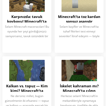
Karşınızda: tavuk
Minecraft’ta toz kardan
kovboyu! Minecraft’ta
sonsuz asansör
Selam Minecraft maceracıları! Bu
Selam kaşifler ve Minecraft’ta
oyunda her şeyi gördüğünüzü
tuhaf fikirleri test etmeyi
sanıyorsanız, tavuk üstündeki bir
sevenler! İtiraf edeyim — böyle
Kalkan vs. topuz — Kim
İskelet kahraman mı?
kimi? Minecraft’ta
Minecraft’ta çılgın
deneyim
Ne dersiniz millet, bugün
Herkese selam! Minecraft’ın
güncelmenin iki efsanesi — topuz
mekanikleriyle oynamaya
ve kalkan — arasında gerçek bir
bayılıyorum, özellikle de akla