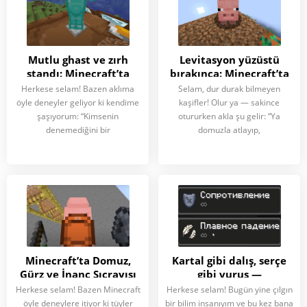
Mutlu ghast ve zırh
Levitasyon yüzüstü
standı: Minecraft’ta
bırakınca: Minecraft’ta
uçan podyum
domuzla nasıl çakıldım
Herkese selam! Bazen aklıma
Selam, dur durak bilmeyen
öyle deneyler geliyor ki kendime
kaşifler! Olur ya — sakince
şaşıyorum: “Kimsenin
otururken akla şu gelir: “Ya
denemediğini bir
domuzla atlayıp,
Minecraft’ta Domuz,
Kartal gibi dalış, serçe
Gürz ve İnanç Sıçrayışı
gibi vuruş —
Minecraft’ta neden
Herkese selam! Bazen Minecraft
Herkese selam! Bugün yine çılgın
böyle
öyle deneylere itiyor ki tüyler
bir bilim insanıyım ve bu kez bana