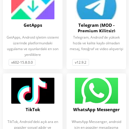
GetApps
Telegram (MOD -
Premium Kilitsiz)
GetApps, Android işletim sistemi
Telegram, Android'de yüksek
üzerinde platformundaki
hızda ve kalite kaybı olmadan
uygulama ve oyunlardaki en son
mesaj, fotoğraf ve video alışverişi
yeniliklere
v602-15.8.0.0
v12.9.2
TikTok
WhatsApp Messenger
TikTok, Android'deki açık ara en
WhatsApp Messenger, android
popüler sosyal ağdır ve
için en popüler mesajlaşma