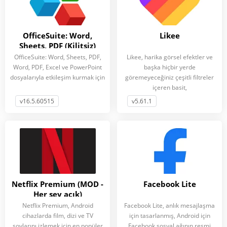
OfficeSuite: Word,
Likee
Sheets, PDF (Kilitsiz)
OfficeSuite: Word, Sheets, PDF,
Likee, harika görsel efektler ve
Word, PDF, Excel ve PowerPoint
başka hiçbir yerde
dosyalarıyla etkileşim kurmak için
göremeyeceğiniz çeşitli filtreler
içeren basit,
v16.5.60515
v5.61.1
Netflix Premium (MOD -
Facebook Lite
Her şey açık)
Netflix Premium, Android
Facebook Lite, anlık mesajlaşma
cihazlarda film, dizi ve TV
için tasarlanmış, Android için
şovlarını izlemek için en popüler
Facebook sosyal ağının resmi