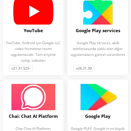
YouTube
Google Play services
YouTube, Android için Google LLC
Google Play services, akıllı
video hizmetinin resmi
telefonunuzda yüklü olan diğer
uygulamasıdır. Tam erişime
uygulamaların güncel sürümlerini
sahip, videoları
v21.31.525-
v26.31.30
Chai: Chat AI Platform
Google Play
Chai Chat AI Platform,
Google PLAY, Google'ın en büyük