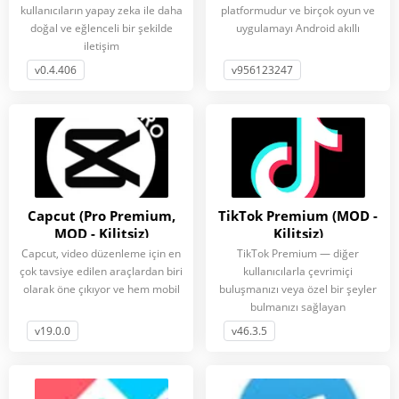
kullanıcıların yapay zeka ile daha
platformudur ve birçok oyun ve
doğal ve eğlenceli bir şekilde
uygulamayı Android akıllı
iletişim
v0.4.406
v956123247
Capcut (Pro Premium,
TikTok Premium (MOD -
MOD - Kilitsiz)
Kilitsiz)
Capcut, video düzenleme için en
TikTok Premium — diğer
çok tavsiye edilen araçlardan biri
kullanıcılarla çevrimiçi
olarak öne çıkıyor ve hem mobil
buluşmanızı veya özel bir şeyler
bulmanızı sağlayan
v19.0.0
v46.3.5