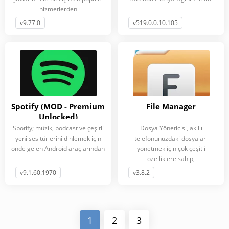
hizmetlerden
v9.77.0
v519.0.0.10.105
Spotify (MOD - Premium
File Manager
Unlocked)
Spotify; müzik, podcast ve çeşitli
Dosya Yöneticisi, akıllı
yeni ses türlerini dinlemek için
telefonunuzdaki dosyaları
önde gelen Android araçlarından
yönetmek için çok çeşitli
özelliklere sahip,
v9.1.60.1970
v3.8.2
1
2
3