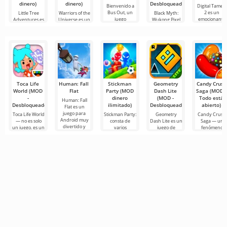
dinero)
dinero)
Desbloqueado)
Bienvenido a
Digital Tamers
Bus Out, un
2 es un
Little Tree
Warriors of the
Black Myth:
juego
emocionante
Adventures es
Universe es un
Wukong Pixel
fascinante
juego de luch
un fascinante
dinámico juego
Edition ofrece a
donde
juego de
de
los
Toca Life
Human: Fall
Stickman
Geometry
Candy Crush
World (MOD
Flat
Party (MOD
Dash Lite
Saga (MOD -
-
dinero
(MOD -
Todo está
Human: Fall
Desbloqueado)
ilimitado)
Desbloqueado)
abierto)
Flat es un
juego para
Toca Life World
Stickman Party:
Geometry
Candy Crush
Android muy
— no es solo
consta de
Dash Lite es un
Saga — un
divertido y
un juego, es un
varios
juego de
fenómeno
emocionante,
universo de
minijuegos
plataformas 2D
global en
cuya esencia se
bolsillo que
para Android,
para Android.
Android que
basa en
vive bajo tus
con tramas
Aquí debes
ha
reglas. Imagina
muy simples
controlar a un
transformado
pero
héroe,
el género de
emocionantes
tres en raya e