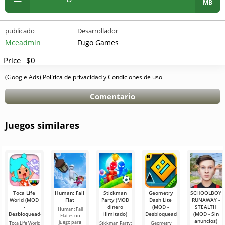
MB
publicado
Desarrollador
Mceadmin
Fugo Games
Price
$0
(Google Ads) Política de privacidad y Condiciones de uso
Comentario
Juegos similares
Toca Life
Human: Fall
Stickman
Geometry
SCHOOLBOY
World (MOD
Flat
Party (MOD
Dash Lite
RUNAWAY -
-
dinero
(MOD -
STEALTH
Human: Fall
Desbloqueado)
ilimitado)
Desbloqueado)
(MOD - Sin
Flat es un
anuncios)
juego para
Toca Life World
Stickman Party:
Geometry