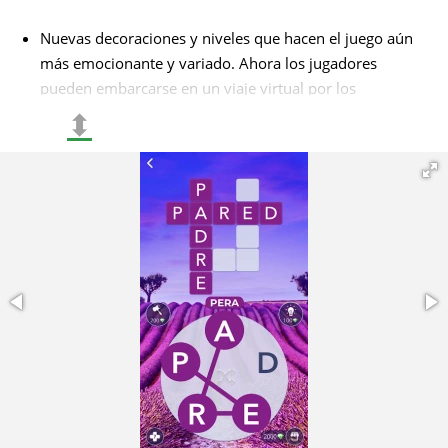
Nuevas decoraciones y niveles que hacen el juego aún
más emocionante y variado. Ahora los jugadores
pueden embarcarse en un viaje virtual por los
monumentos históricos de Austria, sumergiéndose en
⬍
su rica cultura y tradiciones;
Nuevas misiones diarias que permiten a los jugadores
ganar recompensas exclusivas. Los rompecabezas de
verano, añadidos en la última actualización, ayudan a
crear una atmósfera de descanso y relajación;
Sistema de suscripción Pro Membership mejorado.
Ahora los suscriptores reciben un regalo diario doble,
dos pistas gratuitas en cada nivel y la opción de eliminar
anuncios. Esta actualización hace que la experiencia de
juego sea más cómoda.