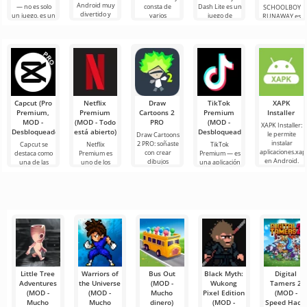
Android muy
— no es solo
consta de
Dash Lite es un
SCHOOLBOY
divertido y
un juego, es un
varios
juego de
RUNAWAY es
emocionante,
universo de
minijuegos
plataformas 2D
un
cuya esencia se
bolsillo que
para Android,
para Android.
emocionante
basa en
vive bajo tus
con tramas
Aquí debes
juego para
reglas. Imagina
muy simples
controlar a un
Android en el
pero
héroe,
que asumes el
emocionantes
papel de un
valiente
Capcut (Pro
Netflix
Draw
TikTok
XAPK
Premium,
Premium
Cartoons 2
Premium
Installer
MOD -
(MOD - Todo
PRO
(MOD -
XAPK Installer:
Desbloqueado)
está abierto)
Desbloqueado)
le permite
Draw Cartoons
instalar
2 PRO: soñaste
Capcut se
Netflix
TikTok
aplicaciones.xap
con crear
destaca como
Premium es
Premium — es
en Android.
dibujos
una de las
uno de los
una aplicación
Un menú muy
animados,
herramientas
servicios más
que te permite
simple y
pero todo
más
populares
conectarte en
comprensible
parece
recomendadas
para ver
línea con otros
demasiado
para la edición
películas, series
usuarios o
difícil e
de video,
y programas
de
Little Tree
Warriors of
Bus Out
Black Myth:
Digital
Adventures
the Universe
(MOD -
Wukong
Tamers 2
(MOD -
(MOD -
Mucho
Pixel Edition
(MOD -
Mucho
Mucho
dinero)
(MOD -
Speed Hack)