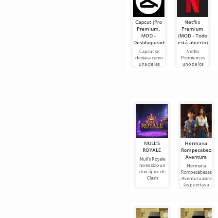
Capcut (Pro
Netflix
Premium,
Premium
MOD -
(MOD - Todo
Desbloqueado)
está abierto)
Capcut se
Netflix
destaca como
Premium es
una de las
uno de los
herramientas
servicios más
más
populares
recomendadas
para ver
para la edición
películas, series
de video,
y programas
de
NULL’S
Hermana
ROYALE
Rompecabezas
Aventura
Null's Royale
no es solo un
Hermana
clon típico de
Rompecabezas
Clash
Aventura abre
las puertas a