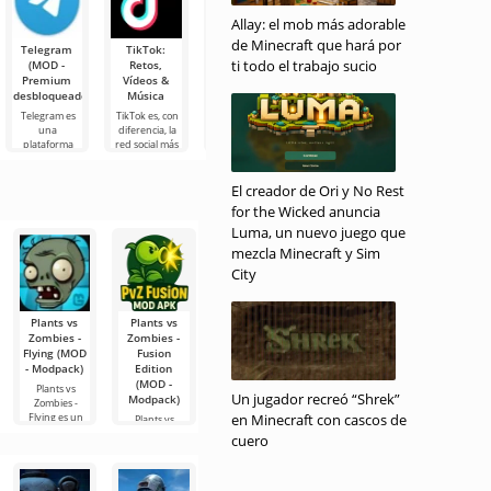
Imagina
Allay: el mob más adorable
de Minecraft que hará por
Telegram
TikTok:
Planner 5D
Widgetable:
Reproductor
ti todo el trabajo sucio
(MOD -
Retos,
(MOD -
Pantalla
MX Pro
Premium
Vídeos &
Desbloqueado)
Adorable
Reproductor
desbloqueado)
Música
(MOD -
MX Pro es el
Planner 5D es
Desbloqueado)
reproductor
una aplicación
Telegram es
TikTok es, con
de vídeo más
de Android
una
diferencia, la
Widgetable:
popular en
que te permite
plataforma
red social más
Pantalla
Android en la
diseñar el
social en
popular en
Adorable es
actualidad,
diseño interior
Android que te
Android y
una aplicación
donde puedes
de una
permite
ofrece acceso a
El creador de Ori y No Rest
para Android
habitación
intercambiar
contenidos de
muy útil para
for the Wicked anuncia
mensajes, fotos
la decoración
y videos a
Luma, un nuevo juego que
de
mezcla Minecraft y Sim
City
Plants vs
Plants vs
GTA VI Theft
Black Myth:
Digital
Zombies -
Zombies -
Auto V Craft
Wukong
Tamers 2
Flying (MOD
Fusion
MCPE - APK
Pixel Edition
(MOD -
- Modpack)
Edition
(MOD -
(MOD -
Speed Hack)
(MOD -
Recursos
Desbloqueado)
Plants vs
Digital Tamers
Un jugador recreó “Shrek”
Modpack)
ilimitados)
Zombies -
2 es un
Black Myth:
Flying es un
en Minecraft con cascos de
emocionante
Wukong Pixel
Plants vs
GTA VI Theft
juego en un
juego de lucha
Edition ofrece a
Zombies -
Auto V Craft
cuero
los
Fusion Edition
MCPE - APK
nos devuelve a
transporta a