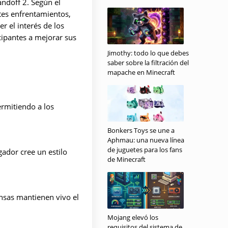
andoff 2. Según el
tes enfrentamientos,
r el interés de los
cipantes a mejorar sus
Jimothy: todo lo que debes
saber sobre la filtración del
mapache en Minecraft
rmitiendo a los
Bonkers Toys se une a
Aphmau: una nueva línea
de juguetes para los fans
gador cree un estilo
de Minecraft
nsas mantienen vivo el
Mojang elevó los
requisitos del sistema de