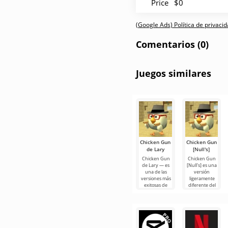
Price
$0
(Google Ads) Política de privaci
Comentarios (0)
Juegos similares
Chicken Gun
Chicken Gun
de Lary
[Null's]
Chicken Gun
Chicken Gun
de Lary — es
[Null's] es una
una de las
versión
versiones más
ligeramente
exitosas de
diferente del
este juego en
juego, en
Android,
forma de
ofreciendo a
servicio con