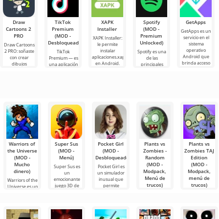
Draw
TikTok
XAPK
Spotify
GetApps
Cartoons 2
Premium
Installer
(MOD -
GetApps es un
PRO
(MOD -
Premium
servicio en el
XAPK Installer:
Desbloqueado)
Unlocked)
sistema
le permite
Draw Cartoons
operativo
instalar
2 PRO: soñaste
TikTok
Spotify es una
Android que
aplicaciones.xapk
con crear
Premium — es
de las
brinda acceso
en Android.
dibujos
una aplicación
principales
a las últimas
Un menú muy
animados,
que te permite
herramientas
innovaciones
simple y
pero todo
conectarte en
de Android
comprensible
parece
línea con otros
para escuchar
demasiado
usuarios o
música,
difícil e
podcasts y
varios
Warriors of
Super Sus
Pocket Girl
Plants vs
Plants vs
the Universe
(MOD -
(MOD -
Zombies -
Zombies TAJ
(MOD -
Menú)
Desbloqueado)
Random
Edition
Mucho
(MOD -
(MOD -
Super Sus es
Pocket Girl es
dinero)
Modpack,
Modpack,
un
un simulador
Menú de
menú de
emocionante
inusual que
Warriors of the
trucos)
trucos)
juego 3D de
permite
Universe es un
dinámico juego
Plants vs
Plants vs
de
Zombies -
Zombies TAJ
Random
Edition es una
mantiene
versión