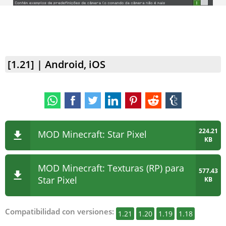
[1.21] | Android, iOS
224.21
MOD Minecraft: Star Pixel
KB
MOD Minecraft: Texturas (RP) para
577.43
Star Pixel
KB
Compatibilidad con versiones:
1.21
1.20
1.19
1.18