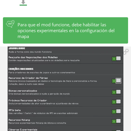
⬍
El sable láser ha sido completamente reparado y ahora
funciona perfectamente.
Los jefes ahora tienen barras de salud, lo que agrega
Para que el mod funcione, debe habilitar las
opciones experimentales en la configuración del
una nueva capa de estrategia a las batallas.
mapa
Debido a la actualización de la versión 1.20.80, se
solucionó un error relacionado con el blaster para
mejorar la precisión y confiabilidad.
Se han realizado cambios en varias texturas para
mejorar las imágenes del juego.
Se solucionó un problema con el movimiento del barco,
lo que proporciona un juego más fluido.
Se han realizado correcciones concertadas a los errores
del sable láser Jedi, lo que hace que el combate sea aún
más emocionante.