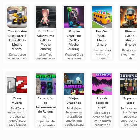
difícil e
de video,
y programas
de
Construction
Little Tree
Weapon
Bus Out
Bionics
Simulator 4
Adventures
Craft Run
(MOD -
(MOD -
Full (MOD -
(MOD -
(MOD -
Mucho
Mucho
Mucho
Mucho
Mucho
dinero)
dinero)
dinero)
dinero)
dinero)
Bienvenido a
Bionics es un
Bus Out, un
juego dinámic
Construction
Little Tree
Weapon Craft
juego
de
Simulator 4 Full
Adventures es
Run es un
fascinante
supervivencia
es un juego
un fascinante
emocionante
donde
que te
juego de
juego en el
Zona
Expansión
Viejos
Alas de
Ropa con
muerta
de
Dragones
acero de
estilo
herramientas
ángel
Mod Zona
Mod Viejos
Todos sabemo
de Raiyon
muerta es una
Dragones es
lo difícil que
Mod Alas de
prueba real
una adición
puede ser
acero de ángel
Mod
que ofrece a
emocionante
encontrar rop
es un nuevo
Expansión de
cada jugador
diseñada para
bonita en
conjunto de
herramientas
de Minecraft
alegrar tu vida
Minecraft. Si s
alas para
de Raiyon es
experimentar
cotidiana en el
guardarropa
Minecraft, cuya
una
un formato
mundo
está
apariencia se
compilación