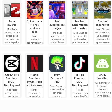
Zona
Spiderman -
Los
Muchas
Biomas
muerta
No hay
superhéroes
herramientas
expansivos
camino a
de Jey
adicionales
Mod Zona
Mod Biomas
casa
muerta es una
expansivos es
Mod Los
Mod Muchas
prueba real
una adición
superhéroes
herramientas
Mod
que ofrece a
para aquellos
de Jey es una
adicionales
Spiderman -
cada jugador
que desean
antología real
para Minecraft
No hay camino
de Minecraft
vivir aventuras
de
es una adición
a casa para
experimentar
inolvidables a
superhéroes
a gran escala,
Minecraft
un formato
través
geniales de
al instalarla, no
llevará
Minecraft que
personajes
han
populares del
universo
Capcut (Pro
Netflix
Draw
TikTok
XAPK
Premium,
Premium
Cartoons 2
Premium
Installer
MOD -
(MOD - Todo
PRO
(MOD -
XAPK Installer:
Desbloqueado)
está abierto)
Desbloqueado)
le permite
Draw Cartoons
instalar
2 PRO: soñaste
Capcut se
Netflix
TikTok
aplicaciones.xap
con crear
destaca como
Premium es
Premium — es
en Android.
dibujos
una de las
uno de los
una aplicación
Un menú muy
animados,
herramientas
servicios más
que te permite
simple y
pero todo
más
populares
conectarte en
comprensible
parece
recomendadas
para ver
línea con otros
demasiado
para la edición
películas, series
usuarios o