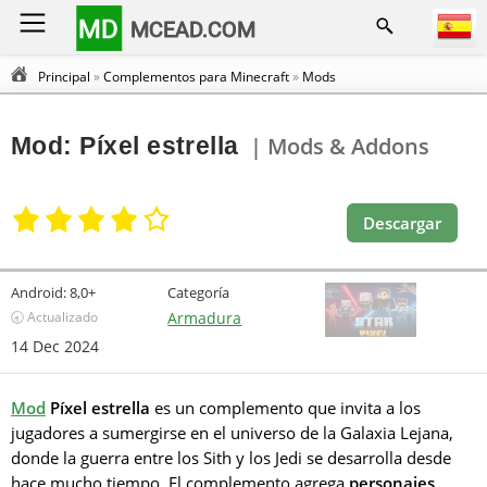
MD
MCEAD.COM
Principal
»
Complementos para Minecraft
»
Mods
Mod: Píxel estrella
| Mods & Addons
Descargar
Android:
8,0+
Categoría
🕣 Actualizado
Armadura
14 Dec 2024
Mod
Píxel estrella
es un complemento que invita a los
jugadores a sumergirse en el universo de la Galaxia Lejana,
donde la guerra entre los Sith y los Jedi se desarrolla desde
hace mucho tiempo. El complemento agrega
personajes