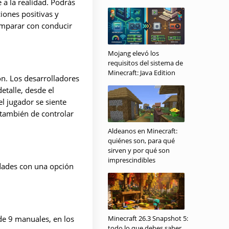
a la realidad. Podrás
iones positivas y
omparar con conducir
Mojang elevó los
requisitos del sistema de
Minecraft: Java Edition
ón. Los desarrolladores
etalle, desde el
el jugador se siente
 también de controlar
Aldeanos en Minecraft:
quiénes son, para qué
sirven y por qué son
imprescindibles
idades con una opción
de 9 manuales, en los
Minecraft 26.3 Snapshot 5:
todo lo que debes saber