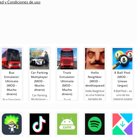
dad y Condiciones de uso
Bus
Car Parking
Truck
Hello
8 Ball Pool
Simulator:
Multiplayer
Simulator:
Neighbor
(MOD -
Ultimate
(MOD -
Ultimate
(MOD -
Líneas
(MOD -
Mucho
(MOD -
desbloqueado)
largas)
Mucho
dinero)
Mucho
Hello Neighbor
8 Ball Pool – es
dinero)
dinero)
es una historia
uno de los
Car Parking
tomada de
mejores juegos
Multiplayer –
Bus Simulator:
Truck
“Cómo
de billar para
es un juego
Ultimate — un
Simulator:
conseguir a tu
Android. Aquí
popular para
juego colorido
Ultimate es
vecino”, pero
puedes
Android
y emocionante
una simbiosis
en gráficos 3D,
enfrentarte a
donde los
para Android
exitosa de un
para
jugadores
que ofrece
simulador de
asumen el
infinitas
transporte de
papel de
mercancías y
un