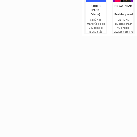
Roblox
PK XD (MOD
(MOD -
-
Menú)
Desbloqueado)
Según la
En PK XD
mayoría de los
puedes crear
usuarios, el
tu propio
juego más
avatar y unirte
popular en
a millones de
Android sigue
otros
siendo Roblox.
participantes.
Este
Los gráficos