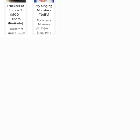
Truckers of
My Singing
Toca Life
FIFA Soccer
Hill Climb
Europe 3
Monsters
World (MOD
(MOD -
Racing 2
(MOD -
[Null's]
-
mucho
(MOD -
Dinero
Desbloqueado)
dinero)
Dinero
My Singing
ilimitado)
ilimitado)
Monsters
Toca Life World
FIFA Soccer –
[Null's] es un
— no es solo
es una de las
Truckers of
Hill Climb
juego para
un juego, es un
versiones
Europe 3 — es
Racing 2 - es la
Android que
universo de
móviles más
un
continuación
ha despertado
bolsillo que
populares con
emocionante
de la historia
la curiosidad
vive bajo tus
temática de
simulador en el
en forma de
de numerosos
reglas. Imagina
fútbol. Destaca
que puedes
una segunda
por sus
asumir el papel
parte para
de un
Android
conductor