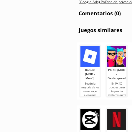
(Google Ads) Política de privaci
Comentarios (0)
Juegos similares
Roblox
PK XD (MOD
(MOD -
-
Menú)
Desbloqueado)
Según la
En PK XD
mayoría de los
puedes crear
usuarios, el
tu propio
juego más
avatar y unirte
popular en
a millones de
Android sigue
otros
siendo Roblox.
participantes.
Este
Los gráficos