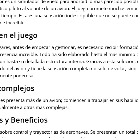
or
es un simulador de vuelo para android lo más parecido posible 
tico piloto al volante de un avión. El juego promete muchas emoc
tiempo. Esta es una sensación indescriptible que no se puede c
 e increíble.
n el juego
ares, antes de empezar a gestionar, es necesario recibir formaci
resencia increíble. Todo ha sido elaborado hasta el más mínimo d
ón hasta su detallada estructura interna. Gracias a esta solución, 
do del avión y tiene la sensación completa no sólo de volar, sino
emente poderosa.
complejos
 les presenta más de un avión; comiencen a trabajar en sus habil
dualmente a otras más complejas.
s y Beneficios
sobre control y trayectorias de aeronaves. Se presentan un total 