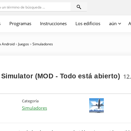
s
Programas
Instrucciones
Los edificios
aún
A
a Android
»
Juegos
»
Simuladores
 Simulator (MOD - Todo está abierto)
12
Categoría
Simuladores