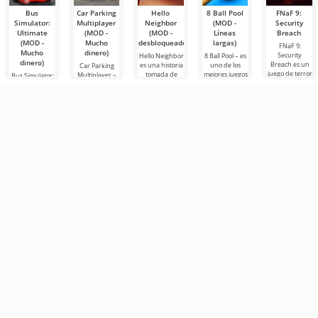
Bus
Car Parking
Hello
8 Ball Pool
FNaF 9:
Simulator:
Multiplayer
Neighbor
(MOD -
Security
Ultimate
(MOD -
(MOD -
Líneas
Breach
(MOD -
Mucho
desbloqueado)
largas)
FNaF 9:
Mucho
dinero)
Security
Hello Neighbor
8 Ball Pool – es
dinero)
Breach es un
es una historia
uno de los
Car Parking
juego de terror
tomada de
mejores juegos
Multiplayer –
Bus Simulator:
interactivo que
“Cómo
de billar para
es un juego
Ultimate — un
saca al usuario
conseguir a tu
Android. Aquí
popular para
juego colorido
de su zona de
vecino”, pero
puedes
Android
y emocionante
confort
en gráficos 3D,
enfrentarte a
donde los
para Android
para
jugadores
que ofrece
asumen el
infinitas
papel de