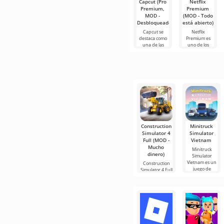
Capcut (Pro
Netflix
Premium,
Premium
MOD -
(MOD - Todo
Desbloqueado)
está abierto)
Capcut se
Netflix
destaca como
Premium es
una de las
uno de los
herramientas
servicios más
más
populares
recomendadas
para ver
para la edición
películas, series
de video,
y programas
de
Construction
Minitruck
Simulator 4
Simulator
Full (MOD -
Vietnam
Mucho
Minitruck
dinero)
Simulator
Vietnam es un
Construction
juego de
Simulator 4 Full
es un juego
que te