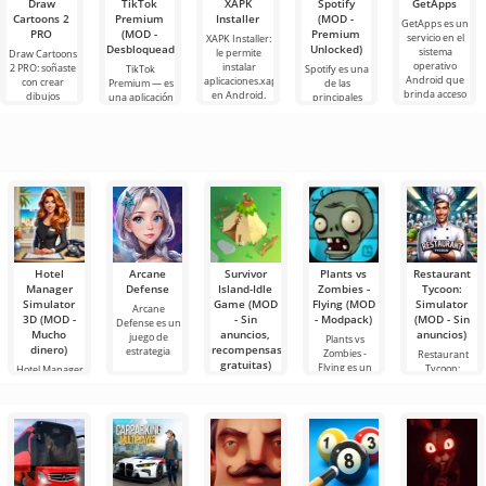
Draw
TikTok
XAPK
Spotify
GetApps
Cartoons 2
Premium
Installer
(MOD -
GetApps es un
PRO
(MOD -
Premium
servicio en el
XAPK Installer:
Desbloqueado)
Unlocked)
sistema
le permite
Draw Cartoons
operativo
instalar
2 PRO: soñaste
TikTok
Spotify es una
Android que
aplicaciones.xapk
con crear
Premium — es
de las
brinda acceso
en Android.
dibujos
una aplicación
principales
a las últimas
Un menú muy
animados,
que te permite
herramientas
innovaciones
simple y
pero todo
conectarte en
de Android
comprensible
parece
línea con otros
para escuchar
demasiado
usuarios o
música,
difícil e
podcasts y
varios
Hotel
Arcane
Survivor
Plants vs
Restaurant
Manager
Defense
Island-Idle
Zombies -
Tycoon:
Simulator
Game (MOD
Flying (MOD
Simulator
Arcane
3D (MOD -
- Sin
- Modpack)
(MOD - Sin
Defense es un
Mucho
anuncios,
anuncios)
juego de
Plants vs
dinero)
recompensas
estrategia
Zombies -
Restaurant
gratuitas)
Flying es un
Tycoon:
Hotel Manager
juego en un
Simulator es
Simulator 3D
Survivor
un mundo
es un juego de
Island-Idle
virtual
Game es un
simulador de