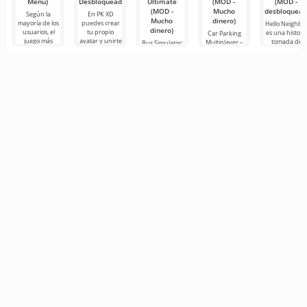
Menú)
Desbloqueado)
Ultimate
(MOD -
(MOD -
(MOD -
Mucho
desbloquead
Según la
En PK XD
Mucho
dinero)
mayoría de los
puedes crear
Hello Neighbo
dinero)
usuarios, el
tu propio
es una histori
Car Parking
juego más
avatar y unirte
tomada de
Multiplayer –
Bus Simulator:
popular en
a millones de
“Cómo
es un juego
Ultimate — un
Android sigue
otros
conseguir a tu
popular para
juego colorido
siendo Roblox.
participantes.
vecino”, pero
Android
y emocionante
Este
Los gráficos
en gráficos 3D
donde los
para Android
para
jugadores
que ofrece
asumen el
infinitas
papel de