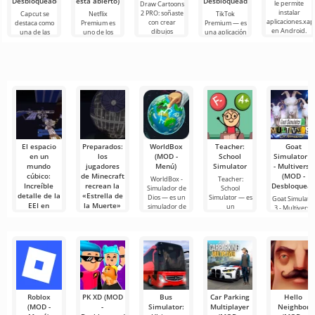
Desbloqueado)
está abierto)
Desbloqueado)
le permite
Draw Cartoons
instalar
2 PRO: soñaste
Capcut se
Netflix
TikTok
aplicaciones.xap
con crear
destaca como
Premium es
Premium — es
en Android.
dibujos
una de las
uno de los
una aplicación
Un menú muy
animados,
herramientas
servicios más
que te permite
simple y
pero todo
más
populares
conectarte en
comprensible
parece
recomendadas
para ver
línea con otros
demasiado
para la edición
películas, series
usuarios o
difícil e
de video,
y programas
de
El espacio
Preparados:
WorldBox
Teacher:
Goat
en un
los
(MOD -
School
Simulator 3
mundo
jugadores
Menú)
Simulator
- Multiverse
cúbico:
de Minecraft
(MOD -
WorldBox -
Teacher:
Increíble
recrean la
Desbloquead
Simulador de
School
detalle de la
«Estrella de
Dios — es un
Simulator — es
Goat Simulato
EEI en
la Muerte»
simulador de
un
3 - Multiverse
Minecraft
con detalles
emocionante
— es un
asombrosos
simulador
Los mundos
virtuales de
En el universo
Minecraft hace
de Minecraft,
tiempo
donde el único
Roblox
PK XD (MOD
Bus
Car Parking
Hello
(MOD -
-
Simulator:
Multiplayer
Neighbor