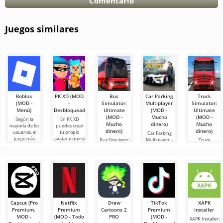
Comentario
Juegos similares
Roblox
PK XD (MOD
Bus
Car Parking
Truck
(MOD -
-
Simulator:
Multiplayer
Simulator:
Menú)
Desbloqueado)
Ultimate
(MOD -
Ultimate
(MOD -
Mucho
(MOD -
Según la
En PK XD
Mucho
dinero)
Mucho
mayoría de los
puedes crear
dinero)
dinero)
usuarios, el
tu propio
Car Parking
juego más
avatar y unirte
Multiplayer –
Bus Simulator:
Truck
popular en
a millones de
es un juego
Ultimate — un
Simulator:
Android sigue
otros
popular para
juego colorido
Ultimate es
siendo Roblox.
participantes.
Android
y emocionante
una simbiosis
Este
Los gráficos
donde los
para Android
exitosa de un
jugadores
que ofrece
simulador de
asumen el
infinitas
transporte de
papel de
mercancías y
un
Capcut (Pro
Netflix
Draw
TikTok
XAPK
Premium,
Premium
Cartoons 2
Premium
Installer
MOD -
(MOD - Todo
PRO
(MOD -
XAPK Installer: