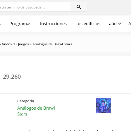
s
Programas
Instrucciones
Los edificios
aún
A
a Android
»
Juegos
»
Análogos de Brawl Stars
29.260
Categoría
Análogos de Brawl
Stars