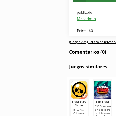
publicado
Mceadmin
Price
$0
(Google Ads) Política de privaci
Comentarios (0)
Juegos similares
Brawl Stars
BSD Brawl
Chinas
BSD Brawl – es
un juego para
Brawl Stars
la plataforma
Chinas – es