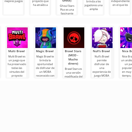
Ghoul)
mejores juegos
proyecto que
independiente
brinda a los
ha atraído a
en el que los
jugadores una
Ghoul Stars
amplia
Plus es una
fascinante
variación de
Multi Brawl
Magic Brawl
Brawl Stars
Null's Brawl
Nice B
(MOD -
Multi Brawl es
Magic Brawl te
Null's Brawl
Nice Bra
Mucho
un juego que
brinda la
permite
un anál
dinero)
ha preservado
oportunidad
disfrutar de
un ju
todas las
de disfrutar de
una
popular
Brawl Stars es
virtudes del
un MOBA
experiencia de
en muy
una versión
proyecto
reconocido con
juego MOBA
tiempo, 
modificada del
original,
un enfoque
favorita,
ganad
juego para
añadiendo
fresco.
ofreciendo
apreci
Android. Aquí
nuevas
debes
participar en