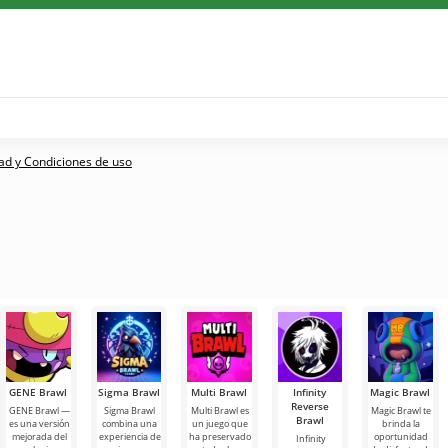
dad y Condiciones de uso
GENE Brawl
Sigma Brawl
Multi Brawl
Infinity
Magic Brawl
Reverse
GENE Brawl —
Sigma Brawl
Multi Brawl es
Magic Brawl te
Brawl
es una versión
combina una
un juego que
brinda la
mejorada del
experiencia de
ha preservado
oportunidad
Infinity