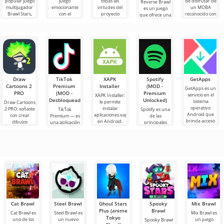
popular juego
juego
todas las
de disfrutar de
Reverse Brawl
multijugador
emocionante
virtudes del
un MOBA
es un juego
Brawl Stars,
con el
proyecto
reconocido con
que ofrece una
que ofrece a
desarrollo de
original,
un enfoque
gran cantidad
los
recursos del
añadiendo
fresco.
de personajes,
juego.
incluyendo
nuevos
Draw
TikTok
XAPK
Spotify
GetApps
Cartoons 2
Premium
Installer
(MOD -
GetApps es un
PRO
(MOD -
Premium
servicio en el
XAPK Installer:
Desbloqueado)
Unlocked)
sistema
le permite
Draw Cartoons
operativo
instalar
2 PRO: soñaste
TikTok
Spotify es una
Android que
aplicaciones.xapk
con crear
Premium — es
de las
brinda acceso
en Android.
dibujos
una aplicación
principales
a las últimas
Un menú muy
animados,
que te permite
herramientas
innovaciones
simple y
pero todo
conectarte en
de Android
comprensible
parece
línea con otros
para escuchar
demasiado
usuarios o
música,
difícil e
podcasts y
varios
Cat Brawl
Steel Brawl
Ghoul Stars
Spooky
Mix Brawl
Plus (anime
Brawl
Cat Brawl es
Steel Brawl es
Mix Brawl es
Tokyo
uno de los
un nuevo
un juego
Spooky Brawl