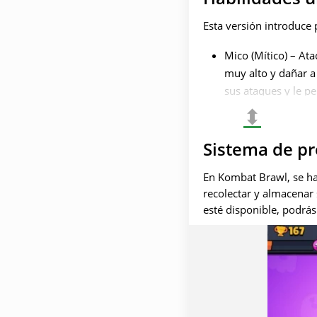
Esta versión introduce 
Mico (Mítico) – Ata
muy alto y dañar a 
sus ataques y le p
⬍
Kit (Legendario) – 
gadgets incluyen in
Sistema de pr
estelares aumentan
Larry & Lawrie (Ép
En Kombat Brawl, se ha
combate. Sus gadg
recolectar y almacenar
restaura parte de s
esté disponible, podrás