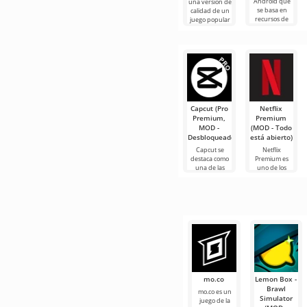
Android que
una versión de
se basa en
calidad de un
recursos de
juego popular
juego,
en Android,
manteniendo
pero
presentado en
Capcut (Pro
Netflix
Premium,
Premium
MOD -
(MOD - Todo
Desbloqueado)
está abierto)
Capcut se
Netflix
destaca como
Premium es
una de las
uno de los
herramientas
servicios más
más
populares
recomendadas
para ver
para la edición
películas, series
de video,
y programas
de
mo.co
Lemon Box -
Brawl
mo.co es un
Simulator
juego de la