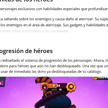
personajes exclusivos con habilidades especiales que profundizan l
ca saltando sobre los enemigos y causa daño al aterrizar. Su súper
los enemigos en el área de aterrizaje. Sus gadgets y habilidades e
ermiten robar municiones a los oponentes.
Puede unirse a otros luchadores para curar aliados o infligir daño
visibilidad y recarga acelerada de súper habilidades, mientras qu
ogresión de héroes
 su potencia con cada Power Cube recolectado.
ico) – Atacan con paquetes de boletos y pueden convocar a Lawri
 rediseñado el sistema de progresión de los personajes. Ahora, 
ets incluyen cambios de arma y desplazamientos rápidos entre a
 skins para héroes que aún no han desbloqueado. Una vez que un
u salud.
 usar de inmediato las skins ya desbloqueadas de tu catálogo.