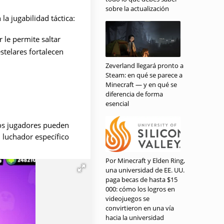
sobre la actualización
a jugabilidad táctica:
 le permite saltar
stelares fortalecen
Zeverland llegará pronto a
Steam: en qué se parece a
 a los enemigos. Sus
Minecraft — y en qué se
e sus habilidades
diferencia de forma
esencial
e para apoyo en
los jugadores pueden
mbos, lo que también
 luchador específico
Por Minecraft y Elden Ring,
una universidad de EE. UU.
paga becas de hasta $15
000: cómo los logros en
videojuegos se
convirtieron en una vía
hacia la universidad