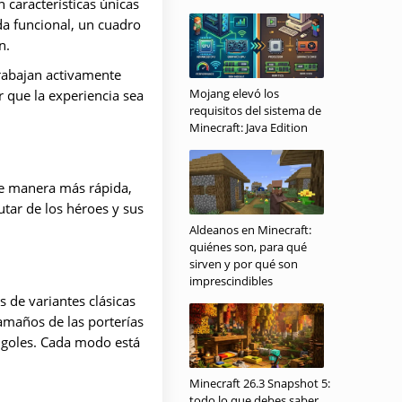
 características únicas
da funcional, un cuadro
n.
Trabajan activamente
Mojang elevó los
r que la experiencia sea
requisitos del sistema de
Minecraft: Java Edition
de manera más rápida,
utar de los héroes y sus
Aldeanos en Minecraft:
quiénes son, para qué
sirven y por qué son
imprescindibles
 de variantes clásicas
amaños de las porterías
r goles. Cada modo está
Minecraft 26.3 Snapshot 5:
todo lo que debes saber