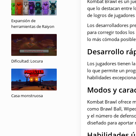
Kombat Brawl es un jueg
que lo destacan entre l
de logros de jugadores
Expansión de
Los desarrolladores pre
herramientas de Raiyon
para corregir todos los
lo más cómoda posible
Desarrollo rá
Dificultad: Locura
Los jugadores tienen l
lo que permite un progr
habilidades excepciona
Modos y carac
Casa monstruosa
Kombat Brawl ofrece mo
como Brawl Ball, Wipeo
y el número de defenso
diseñado para aportar n
Habilidades ú