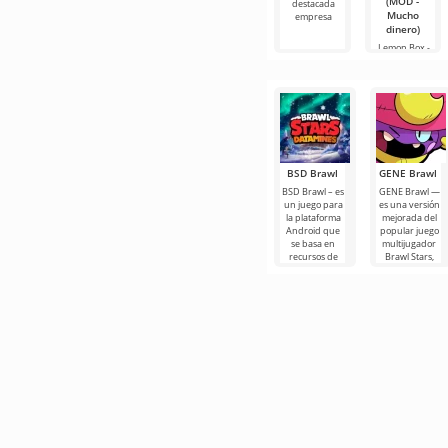
(MOD -
destacada
Mucho
empresa
dinero)
Lemon Box -
Brawl
Simulator es
uno de los
BSD Brawl
GENE Brawl
BSD Brawl – es
GENE Brawl —
un juego para
es una versión
la plataforma
mejorada del
Android que
popular juego
se basa en
multijugador
recursos de
Brawl Stars,
juego,
que ofrece a
manteniendo
los