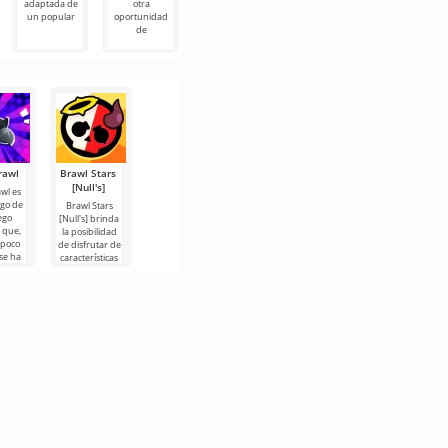
adaptada de
otra
con muchas
es otra versión
Brawl es un
un popular
oportunidad
de Brawl Stars
proyecto
de
de
creado por un
rawl
Brawl Stars
[Null's]
wl es
ogo de
Brawl Stars
ego
[Null's] brinda
 que,
la posibilidad
 poco
de disfrutar de
se ha
características
o el
ampliadas de
o de
forma