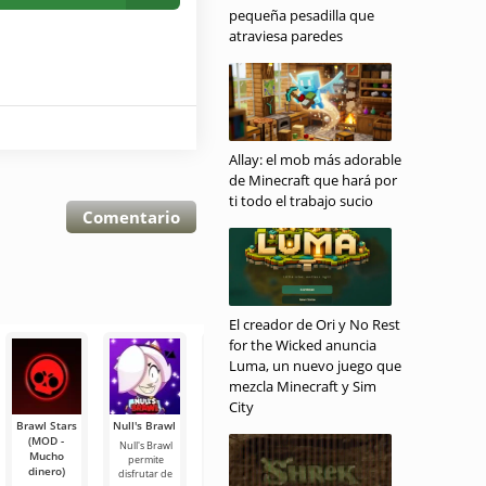
pequeña pesadilla que
atraviesa paredes
Allay: el mob más adorable
de Minecraft que hará por
ti todo el trabajo sucio
Comentario
El creador de Ori y No Rest
for the Wicked anuncia
Luma, un nuevo juego que
mezcla Minecraft y Sim
City
Brawl Stars
Null's Brawl
Simple
Nice Brawl
Surge Brawl
(MOD -
Brawl
Null's Brawl
Nice Brawl es
Surge Brawl:
Mucho
permite
un análogo de
ahora existe
Simple Brawl
dinero)
disfrutar de
un juego
otra
es un análogo