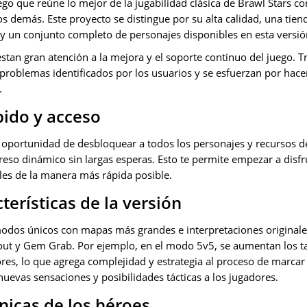
o que reúne lo mejor de la jugabilidad clásica de Brawl Stars con
os demás. Este proyecto se distingue por su alta calidad, una tien
 y un conjunto completo de personajes disponibles en esta versió
stan gran atención a la mejora y el soporte continuo del juego. 
 problemas identificados por los usuarios y se esfuerzan por hace
.
pido y acceso
a oportunidad de desbloquear a todos los personajes y recursos 
eso dinámico sin largas esperas. Esto te permite empezar a disfr
les de la manera más rápida posible.
terísticas de la versión
dos únicos con mapas más grandes e interpretaciones originales
ut y Gem Grab. Por ejemplo, en el modo 5v5, se aumentan los t
res, lo que agrega complejidad y estrategia al proceso de marca
uevas sensaciones y posibilidades tácticas a los jugadores.
nicas de los héroes