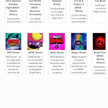
Stick Demon
Fun Battle
Kombat
Z.O.N.A
Cat Brawl
Shadow
Simulator
Brawl
Project X
Cat Brawl es
Fight (MOD -
(MOD -
(MOD -
uno de los
Kombat Brawl
Mucho
Recursos
Menú)
mejores juego
es un juego
dinero)
ilimitados)
que reúne lo
Z.O.N.A Project
mejor de la
X es un shooter
Stick Demon
Fun Battle
para Android,
Shadow Fight
Simulator de
transporta a
Isset Studio es
los
un juego
BSD Brawl
GENE Brawl
Multi Brawl
Magic Brawl
Brawl Stars
(MOD -
BSD Brawl – es
GENE Brawl —
Multi Brawl es
Magic Brawl te
Mucho
un juego para
es una versión
un juego que
brinda la
dinero)
la plataforma
mejorada del
ha preservado
oportunidad
Android que
popular juego
todas las
de disfrutar de
Brawl Stars es
se basa en
multijugador
virtudes del
un MOBA
una versión
recursos de
Brawl Stars,
proyecto
reconocido con
modificada de
juego,
que ofrece a
original,
un enfoque
juego para
manteniendo
los
añadiendo
fresco.
Android. Aquí
debes
participar en