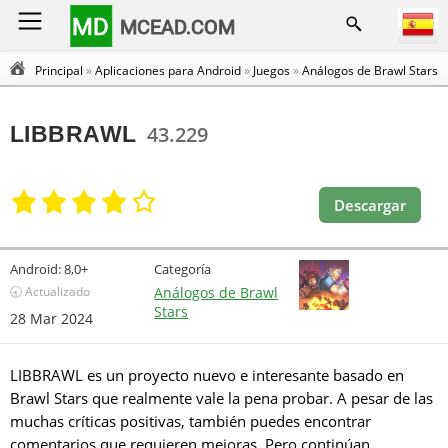
MD
MCEAD.COM
Principal
»
Aplicaciones para Android
»
Juegos
»
Análogos de Brawl Stars
LIBBRAWL
43.229
Descargar
Android:
8,0+
Categoría
🕣 Actualizado
Análogos de Brawl
Stars
28 Mar 2024
LIBBRAWL es un proyecto nuevo e interesante basado en
Brawl Stars que realmente vale la pena probar. A pesar de las
muchas críticas positivas, también puedes encontrar
comentarios que requieren mejoras. Pero continúan