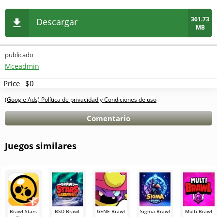
361.73
Descargar
MB
publicado
Mceadmin
Price
$0
(Google Ads) Política de privacidad y Condiciones de uso
Comentario
Juegos similares
Brawl Stars
BSD Brawl
GENE Brawl
Sigma Brawl
Multi Brawl