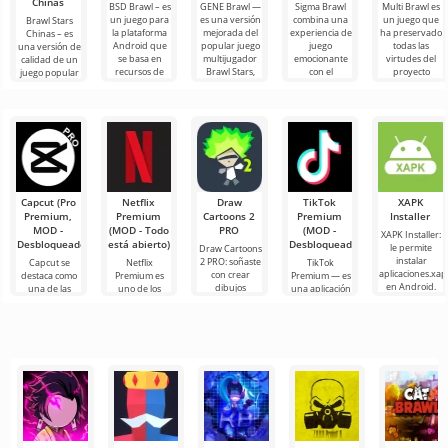
Chinas
BSD Brawl – es
GENE Brawl —
Sigma Brawl
Multi Brawl es
un juego para
es una versión
combina una
un juego que
Brawl Stars
la plataforma
mejorada del
experiencia de
ha preservado
Chinas – es
Android que
popular juego
juego
todas las
una versión de
se basa en
multijugador
emocionante
virtudes del
calidad de un
recursos de
Brawl Stars,
con el
proyecto
juego popular
juego,
que ofrece a
desarrollo de
original,
en Android,
manteniendo
los
recursos del
añadiendo
pero
juego.
presentado en
Capcut (Pro
Netflix
Draw
TikTok
XAPK
Premium,
Premium
Cartoons 2
Premium
Installer
MOD -
(MOD - Todo
PRO
(MOD -
XAPK Installer:
Desbloqueado)
está abierto)
Desbloqueado)
le permite
Draw Cartoons
instalar
2 PRO: soñaste
Capcut se
Netflix
TikTok
aplicaciones.xap
con crear
destaca como
Premium es
Premium — es
en Android.
dibujos
una de las
uno de los
una aplicación
Un menú muy
animados,
herramientas
servicios más
que te permite
simple y
pero todo
más
populares
conectarte en
comprensible
parece
recomendadas
para ver
línea con otros
demasiado
para la edición
películas, series
usuarios o
difícil e
de video,
y programas
de