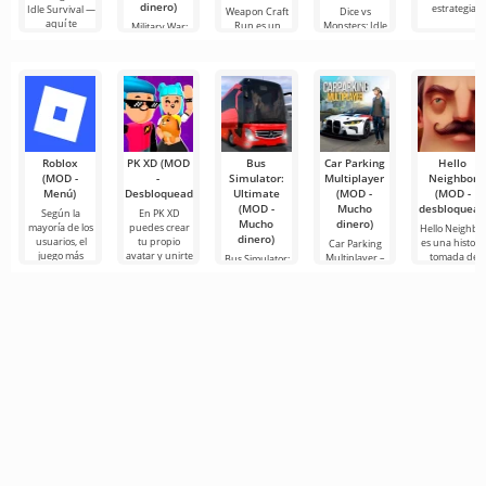
dinero)
estrategia
Idle Survival —
Weapon Craft
Dice vs
aquí te
Run es un
Monsters: Idle
Military War:
emocionante
Defense es un
3000 Summon
juego en el
emocionante
Gift es un
emocionante
Roblox
PK XD (MOD
Bus
Car Parking
Hello
(MOD -
-
Simulator:
Multiplayer
Neighbor
Menú)
Desbloqueado)
Ultimate
(MOD -
(MOD -
(MOD -
Mucho
desbloquead
Según la
En PK XD
Mucho
dinero)
mayoría de los
puedes crear
Hello Neighbo
dinero)
usuarios, el
tu propio
es una histori
Car Parking
juego más
avatar y unirte
tomada de
Multiplayer –
Bus Simulator:
popular en
a millones de
“Cómo
es un juego
Ultimate — un
Android sigue
otros
conseguir a tu
popular para
juego colorido
siendo Roblox.
participantes.
vecino”, pero
Android
y emocionante
Este
Los gráficos
en gráficos 3D
donde los
para Android
para
jugadores
que ofrece
asumen el
infinitas
papel de