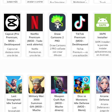
juego más
avatar y unirte
Multiplayer –
Bus Simulator:
Truck
popular en
a millones de
es un juego
Ultimate — un
Simulator:
Android sigue
otros
popular para
juego colorido
Ultimate es
siendo Roblox.
participantes.
Android
y emocionante
una simbiosis
Este
Los gráficos
donde los
para Android
exitosa de un
jugadores
que ofrece
simulador de
asumen el
infinitas
transporte de
papel de
mercancías y
un
Capcut (Pro
Netflix
Draw
TikTok
XAPK
Premium,
Premium
Cartoons 2
Premium
Installer
MOD -
(MOD - Todo
PRO
(MOD -
XAPK Installer:
Desbloqueado)
está abierto)
Desbloqueado)
le permite
Draw Cartoons
instalar
2 PRO: soñaste
Capcut se
Netflix
TikTok
aplicaciones.xap
con crear
destaca como
Premium es
Premium — es
en Android.
dibujos
una de las
uno de los
una aplicación
Un menú muy
animados,
herramientas
servicios más
que te permite
simple y
pero todo
más
populares
conectarte en
comprensible
parece
recomendadas
para ver
línea con otros
demasiado
para la edición
películas, series
usuarios o
difícil e
de video,
y programas
de
Last
Military War:
Weapon
Dice vs
Arcane
Stronghold:
3000
Craft Run
Monsters:
Defense
Idle Survival
Summon
(MOD -
Idle Defense
Arcane
Gift (MOD -
Mucho
(MOD -
Defense es u
Last
Mucho
dinero)
Menú)
juego de
Stronghold: