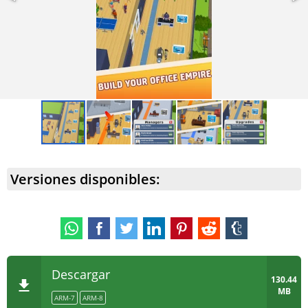
Versiones disponibles:
Descargar
130.44
MB
ARM-7
ARM-8