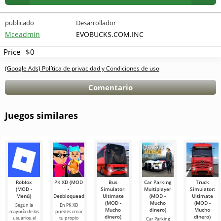
publicado
Desarrollador
Mceadmin
EVOBUCKS.COM.INC
Price
$0
(Google Ads) Política de privacidad y Condiciones de uso
Comentario
Juegos similares
Roblox
PK XD (MOD
Bus
Car Parking
Truck
(MOD -
-
Simulator:
Multiplayer
Simulator:
Menú)
Desbloqueado)
Ultimate
(MOD -
Ultimate
(MOD -
Mucho
(MOD -
Según la
En PK XD
Mucho
dinero)
Mucho
mayoría de los
puedes crear
dinero)
dinero)
usuarios, el
tu propio
Car Parking