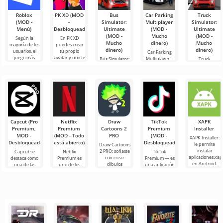
Roblox
PK XD (MOD
Bus
Car Parking
Truck
(MOD -
-
Simulator:
Multiplayer
Simulator:
Menú)
Desbloqueado)
Ultimate
(MOD -
Ultimate
(MOD -
Mucho
(MOD -
Según la
En PK XD
Mucho
dinero)
Mucho
mayoría de los
puedes crear
dinero)
dinero)
usuarios, el
tu propio
Car Parking
juego más
avatar y unirte
Multiplayer –
Bus Simulator:
Truck
popular en
a millones de
es un juego
Ultimate — un
Simulator:
Android sigue
otros
popular para
juego colorido
Ultimate es
siendo Roblox.
participantes.
Android
y emocionante
una simbiosis
Este
Los gráficos
donde los
para Android
exitosa de un
jugadores
que ofrece
simulador de
asumen el
infinitas
transporte de
papel de
mercancías y
un
Capcut (Pro
Netflix
Draw
TikTok
XAPK
Premium,
Premium
Cartoons 2
Premium
Installer
MOD -
(MOD - Todo
PRO
(MOD -
XAPK Installer:
Desbloqueado)
está abierto)
Desbloqueado)
le permite
Draw Cartoons
instalar
2 PRO: soñaste
Capcut se
Netflix
TikTok
aplicaciones.xap
con crear
destaca como
Premium es
Premium — es
en Android.
dibujos
una de las
uno de los
una aplicación
Un menú muy
animados,
herramientas
servicios más
que te permite
simple y
pero todo
más
populares
conectarte en
comprensible
parece
recomendadas
para ver
línea con otros
demasiado
para la edición
películas, series
usuarios o
difícil e
de video,
y programas
de