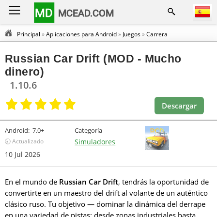
MD
MCEAD.COM
Principal
»
Aplicaciones para Android
»
Juegos
»
Carrera
Russian Car Drift (MOD - Mucho
dinero)
1.10.6
Descargar
Android:
7.0+
Categoría
🕣 Actualizado
Simuladores
10 Jul 2026
En el mundo de
Russian Car Drift
, tendrás la oportunidad de
convertirte en un maestro del drift al volante de un auténtico
clásico ruso. Tu objetivo — dominar la dinámica del derrape
en una variedad de pistas: desde zonas industriales hasta