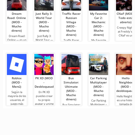
Dream
Just Rally 3:
Traffic Racer
My Favorite
CNaF (MOD -
Road: Online
World Tour
Russian
Car 2:
Todo está
(MOD -
(MOD -
Village
Mechanic
abierto)
Mucho
Mucho
(MOD -
(MOD -
Creepy Night
dinero)
dinero)
Mucho
Mucho
at Freddy’s o
dinero)
dinero)
CNaF es un
Dream Road:
Just Rally 3:
Online — es un
World Tour —
Traffic Racer
My Favorite
simulador de
no es solo otra
Russian Village
Car 2:
carreras
— no es solo
Mechanic
una
convierte los
sueños
Roblox
PK XD (MOD
Bus
Car Parking
Hello
(MOD -
-
Simulator:
Multiplayer
Neighbor
Menú)
Desbloqueado)
Ultimate
(MOD -
(MOD -
(MOD -
Mucho
desbloquead
Según la
En PK XD
Mucho
dinero)
mayoría de los
puedes crear
Hello Neighbo
dinero)
usuarios, el
tu propio
es una histori
Car Parking
juego más
avatar y unirte
tomada de
Multiplayer –
Bus Simulator:
popular en
a millones de
“Cómo
es un juego
Ultimate — un
Android sigue
otros
conseguir a tu
popular para
juego colorido
siendo Roblox.
participantes.
vecino”, pero
Android
y emocionante
Este
Los gráficos
en gráficos 3D
donde los
para Android
para
jugadores
que ofrece
asumen el
infinitas
papel de