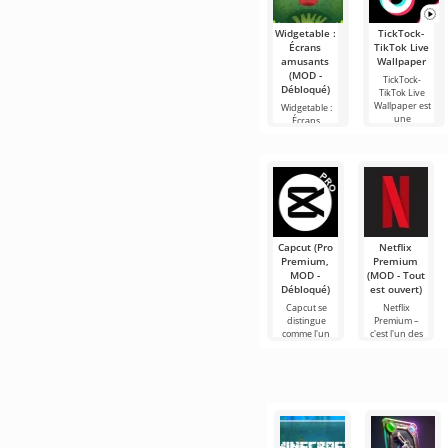
Widgetable :
TickTock-
Écrans
TikTok Live
amusants
Wallpaper
(MOD -
TickTock-
Débloqué)
TikTok Live
Wallpaper est
Widgetable :
une
Écrans
application très
amusants -
populaire sur
une
Android, qui
application très
vous permet
utile sur
de
Android pour
la
personnalisation
de
Capcut (Pro
Netflix
Premium,
Premium
MOD -
(MOD - Tout
Débloqué)
est ouvert)
Capcut se
Netflix
distingue
Premium –
comme l'un
c'est l'un des
des outils les
services les
plus
plus
recommandés
populaires
pour le
pour regarder
montage vidéo,
des films, des
assurant un
séries