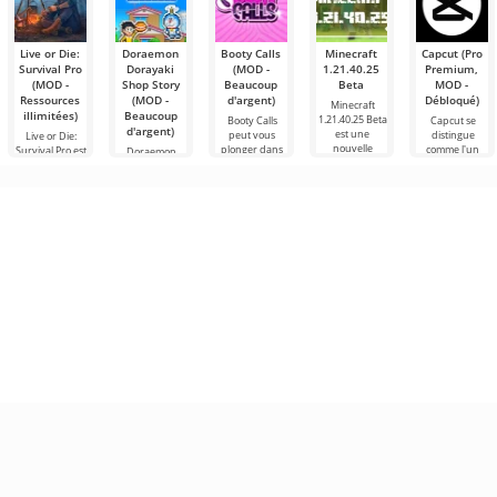
Live or Die:
Doraemon
Booty Calls
Minecraft
Capcut (Pro
Survival Pro
Dorayaki
(MOD -
1.21.40.25
Premium,
(MOD -
Shop Story
Beaucoup
Beta
MOD -
Ressources
(MOD -
d'argent)
Débloqué)
Minecraft
illimitées)
Beaucoup
1.21.40.25 Beta
Booty Calls
Capcut se
d'argent)
est une
peut vous
distingue
Live or Die:
nouvelle
plonger dans
comme l'un
Survival Pro est
Doraemon
un monde
des outils les
un jeu de
Dorayaki Shop
survie où
Story est une
simulation