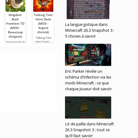
Kingdom
Talking Tom
Youtubers
Dudka Brawl
Zooba (MOD
Rush
Hero Dash
Life: Gaming
- Pas de
Dudka Brawl
Frontiers TD
(MOD -
Channel
publicité)
La langue gotique dans
est une
(MOD -
Argent
(MOD -
variante d'une
Zooba - ce jeu
Minecraft 26.3 Snapshot 3 :
Beaucoup
illimité)
débloqué)
version d'un
sur Android
5 choses à savoir
d'argent)
plaira
Talking Tom
Youtubers Life:
sûrement à
Hero Dash –
Gaming
Kingdom Rush
tous
une autre
Channel – un
Frontiers TD
variante de
jeu sur les
est un jeu
coloré sur
Eric Parker révèle un
schéma d’infection via les
mods Minecraft : ce que
chaque joueur doit savoir
Lit de paille dans Minecraft
26.3 Snapshot 3 : tout ce
qu’il faut savoir