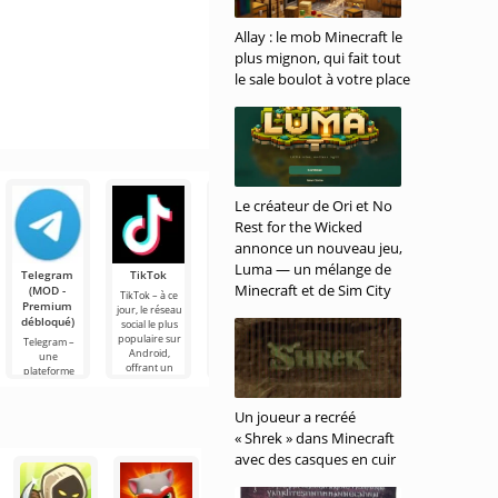
Allay : le mob Minecraft le
plus mignon, qui fait tout
le sale boulot à votre place
Le créateur de Ori et No
Rest for the Wicked
annonce un nouveau jeu,
Luma — un mélange de
Telegram
TikTok
Planner 5D
Widgetable :
MX Player
Minecraft et de Sim City
(MOD -
(MOD -
Écrans
Pro
TikTok – à ce
Premium
Débloqué)
amusants
jour, le réseau
MX Player Pro –
débloqué)
(MOD -
social le plus
le lecteur vidéo
Planner 5D –
Débloqué)
populaire sur
le plus
une
Telegram –
Android,
populaire à ce
application
une
Widgetable :
offrant un
jour sur
Android qui
plateforme
Écrans
accès à du
Android, où
permet de
sociale sur
amusants -
contenu
vous pouvez
concevoir
Android
une
regarder
l'intérieur
permettant
Un joueur a recréé
application très
d'une pièce en
d'échanger
utile sur
« Shrek » dans Minecraft
modèles 2D
des messages,
Android pour
avec des casques en cuir
des photos et
la
des
personnalisation
de