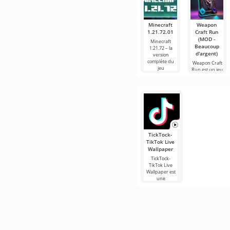
Minecraft
Weapon
1.21.72.01
Craft Run
(MOD -
Minecraft
Beaucoup
1.21.72 – la
d'argent)
version
complète du
Weapon Craft
jeu
Run est un jeu
captivant dans
le
TickTock-
TikTok Live
Wallpaper
TickTock-
TikTok Live
Wallpaper est
une
application très
populaire sur
Android, qui
vous permet
de