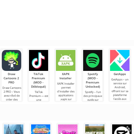
Draw
TikTok
XAPK
Spotify
GetApps
Cartoons 2
Premium
Installer
(MOD -
GetApps – un
PRO
(MOD -
Premium
service sur
XAPK Installer
Débloqué)
Unlocked)
Android,
permet
Draw Cartoons
offrant sur sa
d'installer des
2 PRO – Vous
TikTok
Spotify – l'un
plateforme
applications
avez rêvé de
Premium — est
des principaux
l'accès aux
.xapk sur
créer des
une
outils sur
dernières
Android. Un
dessins
application qui
Android pour
nouveautés en
menu très
animés, mais
vous permet
écouter de la
simple et
tout cela
de vous
musique, des
semble trop
connecter en
podcasts et
ligne avec
d'autres