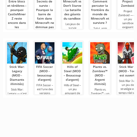
Entre blocs
Secrets de
Minecraft vs
Comment
Project
et ténèbres :
survie :
Don't Starve
percuter la
Zomboid
pourquoi
Pourquoi la
: La bataille
frontière du
Project
CastleMiner
barre de
des géants
monde de
Zomboid — es
Z reste
faim dans
du sandbox
Minecraft et
un jeu
encore dans
Minecraft ne
survivre ?
sandbox
Les jeux de
les
diminue pas
exigeant
survie
Salut, amis
mémoires
quand vous
occupent
minecrafteurs
restez
depuis des
et amateurs
Dans le monde
immobile
années une
des jeux
indépendants
Survivre dans
du début des
le monde
cubique exige
une
Stick War:
FIFA Soccer
Hills of
Plants vs.
Stick War 3
Legacy
(MOD -
Steel (MOD
Zombies™
(MOD - Tout
(MOD -
beaucoup
– Beaucoup
(MOD -
est ouvert)
Diamants
d'argent)
d’argent)
Argent
Stick War 3 est
illimités)
illimité)
un jeu de
FIFA Soccer –
Hills of Steel –
stratégie en
est l'une des
un jeu
Stick War:
Plants vs.
temps réel su
versions
amusant de
Legacy — n'est
Zombies™ - un
Android, avec
mobiles les
chars sur
pas seulement
jeu amusant
des possibilité
plus
Android,
un jeu de
sur Android
de combats
populaires sur
réalisé dans un
stratégie
sorti en 2010 et
le thème du
style cartoon
militaire en
qui reste
football. Elle se
coloré. La
temps réel,
populaire dans
mais une
son