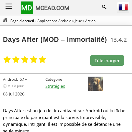
MD
MCEAD.COM
Page d'accueil
»
Applications Android
»
Jeux
»
Action
Days After (MOD – Immortalité)
13.4.2
Télécharger
Android:
5.1+
Catégorie
🕣 Mis à jour
Stratégies
08 Jul 2026
Days After est un jeu de tir captivant sur Android où la tâche
principale du participant est la survie. Imprévisible,
dynamique, intrigant. Il est impossible de se détendre une
seule minute.