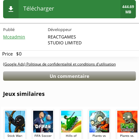
444.69
Télécharger
MB
Publié
Développeur
Mceadmin
REACTGAMES
STUDIO LIMITED
Price
$0
(Google Ads) Politique de confidentialité et conditions d'utilisation
Un commentaire
Jeux similaires
Stick War:
FIFA Soccer
Hills of
Plants vs
Plants vs.