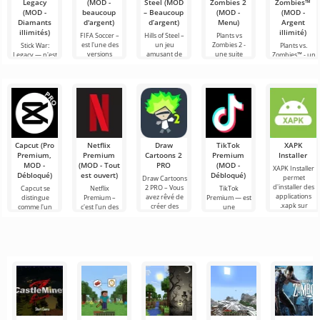
Legacy
(MOD -
Steel (MOD
Zombies 2
Zombies™
(MOD -
beaucoup
– Beaucoup
(MOD -
(MOD -
Diamants
d'argent)
d’argent)
Menu)
Argent
illimités)
illimité)
FIFA Soccer –
Hills of Steel –
Plants vs
est l'une des
un jeu
Zombies 2 -
Stick War:
Plants vs.
versions
amusant de
une suite
Legacy — n'est
Zombies™ - un
mobiles les
chars sur
captivante du
pas seulement
jeu amusant
plus
Android,
jeu de stratégie
un jeu de
sur Android
populaires sur
réalisé dans un
pour Android,
stratégie
sorti en 2010 et
le thème du
style cartoon
récompensé
militaire en
qui reste
football. Elle se
coloré. La
par plus de
temps réel,
populaire dans
mais une
son
Capcut (Pro
Netflix
Draw
TikTok
XAPK
Premium,
Premium
Cartoons 2
Premium
Installer
MOD -
(MOD - Tout
PRO
(MOD -
XAPK Installer
Débloqué)
est ouvert)
Débloqué)
permet
Draw Cartoons
d'installer des
2 PRO – Vous
Capcut se
Netflix
TikTok
applications
avez rêvé de
distingue
Premium –
Premium — est
.xapk sur
créer des
comme l'un
c'est l'un des
une
Android. Un
dessins
des outils les
services les
application qui
menu très
animés, mais
plus
plus
vous permet
simple et
tout cela
recommandés
populaires
de vous
semble trop
pour le
pour regarder
connecter en
montage vidéo,
des films, des
ligne avec
assurant un
séries
d'autres