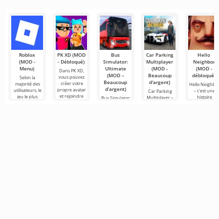
vous
le
Roblox
PK XD (MOD
Bus
Car Parking
Hello
(MOD -
- Débloqué)
Simulator:
Multiplayer
Neighbor
Menu)
Ultimate
(MOD -
(MOD -
Dans PK XD,
(MOD –
Beaucoup
débloqué)
vous pouvez
Selon la
Beaucoup
d'argent)
créer votre
majorité des
Hello Neighbo
d’argent)
propre avatar
utilisateurs, le
– c'est une
Car Parking
et rejoindre
jeu le plus
histoire
Multiplayer –
Bus Simulator:
des millions
populaire sur
inspirée de
est un jeu
Ultimate — un
d'autres
Android reste
«Comment
populaire sur
jeu coloré et
participants.
toujours
embêter son
Android où les
captivant pour
Roblox. Ce
voisin», mais
joueurs
Android
cette fois en
incarnent des
offrant des
conducteurs
possibilités
infinies