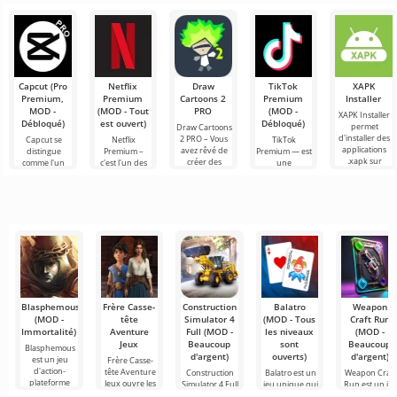
participants.
toujours
Android où les
captivant pour
symbiose
Roblox. Ce
joueurs
Android
réussie entre
incarnent des
offrant des
un simulateur
conducteurs
possibilités
de transport
infinies
de
marchandises
Capcut (Pro
Netflix
Draw
TikTok
XAPK
Premium,
Premium
Cartoons 2
Premium
Installer
MOD -
(MOD - Tout
PRO
(MOD -
XAPK Installer
Débloqué)
est ouvert)
Débloqué)
permet
Draw Cartoons
d'installer des
2 PRO – Vous
Capcut se
Netflix
TikTok
applications
avez rêvé de
distingue
Premium –
Premium — est
.xapk sur
créer des
comme l'un
c'est l'un des
une
Android. Un
dessins
des outils les
services les
application qui
menu très
animés, mais
plus
plus
vous permet
simple et
tout cela
recommandés
populaires
de vous
semble trop
pour le
pour regarder
connecter en
montage vidéo,
des films, des
ligne avec
assurant un
séries
d'autres
Blasphemous
Frère Casse-
Construction
Balatro
Weapon
(MOD -
tête
Simulator 4
(MOD - Tous
Craft Run
Immortalité)
Aventure
Full (MOD -
les niveaux
(MOD -
Jeux
Beaucoup
sont
Beaucoup
Blasphemous
d'argent)
ouverts)
d'argent)
est un jeu
Frère Casse-
d'action-
tête Aventure
Construction
Balatro est un
Weapon Craft
plateforme
Jeux ouvre les
Simulator 4 Full
jeu unique qui
Run est un je
portes
est un jeu qui
combine des
captivant dan