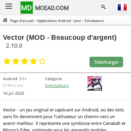
MD
MCEAD.COM
Page d'accueil
»
Applications Android
»
Jeux
»
Simulateurs
Vector (MOD - Beaucoup d'argent)
2.10.0
Télécharger
Android:
5.1+
Catégorie
🕣 Mis à jour
Simulateurs
16 Jul 2026
Vector - un jeu original et captivant sur Android, où des toits
sans fin deviennent pour l'utilisateur un chemin vers un
avenir meilleur. Il représente une symbiose entre Canabalt et
Mirror's Edge, optimisée pour les appareils mobiles.