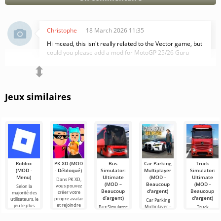
Christophe
18 March 2026 11:35
Hi mcead, this isn't really related to the Vector game, but
could you please add a mod for MotoGP 25/26 Guru
Mobile? Thanks.
⬍
And could you also add all the free planes to Real Flight
Simulator, because we only have three planes? Thank
Jeux similaires
you very much.
Répondre
Roblox
PK XD (MOD
Bus
Car Parking
Truck
(MOD -
- Débloqué)
Simulator:
Multiplayer
Simulator:
Menu)
Ultimate
(MOD -
Ultimate
Dans PK XD,
(MOD –
Beaucoup
(MOD -
vous pouvez
Selon la
Beaucoup
d'argent)
Beaucoup
créer votre
majorité des
d’argent)
d'argent)
propre avatar
utilisateurs, le
Car Parking
et rejoindre
jeu le plus
Multiplayer –
Bus Simulator:
Truck
des millions
populaire sur
est un jeu
Ultimate — un
Simulator:
d'autres
Android reste
populaire sur
jeu coloré et
Ultimate – une