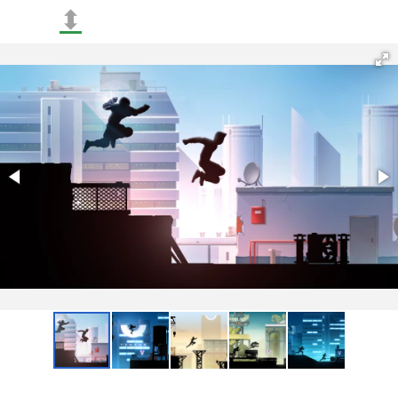
⬍
Les nouvelles offres dans la Boutique offrent aux
joueurs plus de possibilités pour personnaliser leurs
aventures de jeu. De plus, une série de corrections de
bugs a été mise en œuvre;
Le mode "Niveau du Jour" propose des défis quotidiens
qui non seulement testent les compétences des joueurs,
mais les récompensent également avec des pièces
supplémentaires. Les nouveaux emplacements sont
remplis de bonus uniques qui sont accordés pour
surmonter diverses difficultés.