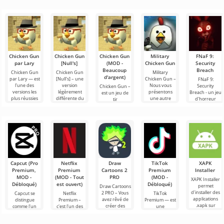
Chicken Gun
Chicken Gun
Chicken Gun
Military
FNaF 9:
par Lary
[Null's]
(MOD -
Chicken Gun
Security
Beaucoup
Breach
Chicken Gun
Chicken Gun
Military
d'argent)
par Lary — est
[Null's] – une
Chicken Gun –
FNaF 9:
l'une des
version
Nous vous
Security
Chicken Gun –
versions les
légèrement
présentons
Breach - un jeu
est un jeu de
plus réussies
différente du
une autre
d'horreur
tir
de ce jeu sur
jeu, sous forme
variation des
interactif qui
extrêmement
Android,
de service avec
combats de
tire l'utilisateur
captivant pour
offrant aux
de
coqs par
par les
Android qui
Курыч. La
cheveux hors
est devenu
populaire dans
le
Capcut (Pro
Netflix
Draw
TikTok
XAPK
Premium,
Premium
Cartoons 2
Premium
Installer
MOD -
(MOD - Tout
PRO
(MOD -
XAPK Installer
Débloqué)
est ouvert)
Débloqué)
permet
Draw Cartoons
d'installer des
2 PRO – Vous
Capcut se
Netflix
TikTok
applications
avez rêvé de
distingue
Premium –
Premium — est
.xapk sur
créer des
comme l'un
c'est l'un des
une
Android. Un
dessins
des outils les
services les
application qui
menu très
animés, mais
plus
plus
vous permet