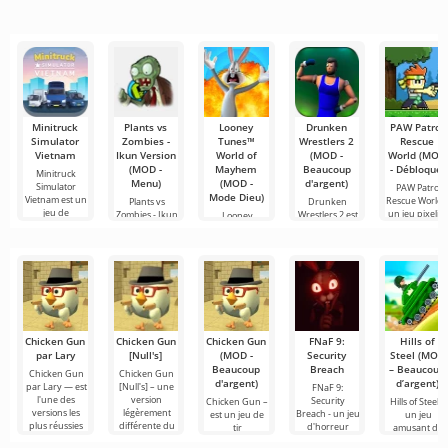
simple et
tout cela
recommandés
populaires
de vous
semble trop
pour le
pour regarder
connecter en
montage vidéo,
des films, des
ligne avec
assurant un
séries
d'autres
Minitruck
Plants vs
Looney
Drunken
PAW Patrol
Simulator
Zombies -
Tunes™
Wrestlers 2
Rescue
Vietnam
Ikun Version
World of
(MOD -
World (MOD
(MOD -
Mayhem
Beaucoup
- Débloqué)
Minitruck
Menu)
(MOD -
d'argent)
Simulator
PAW Patrol
Mode Dieu)
Vietnam est un
Rescue World 
Plants vs
Drunken
jeu de
un jeu pixelis
Zombies - Ikun
Wrestlers 2 est
Looney
simple
Version est une
un jeu qui
Tunes™ World
version
casse les
of Mayhem est
une stratégie
Chicken Gun
Chicken Gun
Chicken Gun
FNaF 9:
Hills of
par Lary
[Null's]
(MOD -
Security
Steel (MOD
Beaucoup
Breach
– Beaucoup
Chicken Gun
Chicken Gun
d'argent)
d’argent)
par Lary — est
[Null's] – une
FNaF 9:
l'une des
version
Security
Chicken Gun –
Hills of Steel –
versions les
légèrement
Breach - un jeu
est un jeu de
un jeu
plus réussies
différente du
d'horreur
tir
amusant de
de ce jeu sur
jeu, sous forme
interactif qui
extrêmement
chars sur