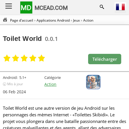
MD
MCEAD.COM
Page d'accueil
»
Applications Android
»
Jeux
»
Action
Toilet World
0.0.1
Télécharger
Android:
5.1+
Catégorie
🕣 Mis à jour
Action
06 Feb 2024
Toilet World est une autre version de jeu Android sur les
personnages des mèmes Internet - «Toilettes Skibidi». Le
projet vous plongera dans une bataille passionnante entre des
créatures malveillantes et des agents, allant des adversaires