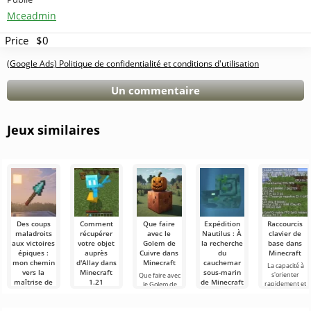
Mceadmin
Price
$0
(Google Ads) Politique de confidentialité et conditions d'utilisation
Un commentaire
Jeux similaires
Des coups
Comment
Que faire
Expédition
Raccourcis
maladroits
récupérer
avec le
Nautilus : À
clavier de
aux victoires
votre objet
Golem de
la recherche
base dans
épiques :
auprès
Cuivre dans
du
Minecraft
mon chemin
d'Allay dans
Minecraft
cauchemar
La capacité à
vers la
Minecraft
sous-marin
s'orienter
Que faire avec
maîtrise de
1.21
de Minecraft
rapidement et
le Golem de
la lance
1.22 !
à gérer
Cuivre dans
Les utilisateurs
dans
efficacement
Minecraft Dans
savent que le
Bonjour à tous,
Minecraft
est une