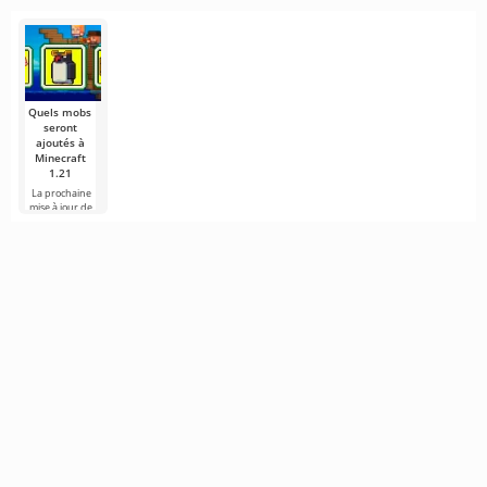
qui
nouveau jeu
est un jeu de
Zombies - Eco
Version est un
nouvelle
Quels mobs
seront
ajoutés à
Minecraft
1.21
La prochaine
mise à jour de
Minecraft 1.21
continue d'être
entourée de
rumeurs et de
nouvelles