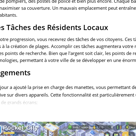
e pompiers, des postes de police et bien plus encore. Chaque bât
aximiser sa couverture. Un mauvais emplacement peut entraîner d
bitants.
es Tâches des Résidents Locaux
otre progression, vous recevrez des tâches de vos citoyens. Ces 
s à la création de plages. Accomplir ces tâches augmentera votre 
s points de recherche. Bien que l'argent soit clair, les points de 
hnologies, permettant à votre ville de se développer en une énor
ngements
jour a ajouté la prise en charge des manettes, vous permettant de 
ive sur divers appareils. Cette fonctionnalité est particulièrement
 de grands écrans;
asculer entre les modes portrait et paysage a été ajoutée. Vous p
ion confortable pour cela.