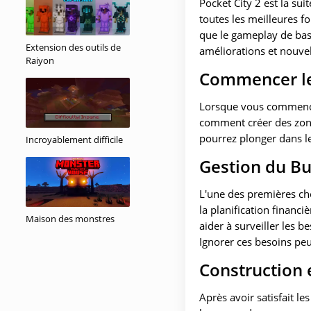
Pocket City 2 est la sui
toutes les meilleures fo
que le gameplay de bas
Extension des outils de
améliorations et nouvel
Raiyon
Commencer le
Lorsque vous commencez
comment créer des zones
pourrez plonger dans le
Incroyablement difficile
Gestion du B
L'une des premières chos
la planification financi
Maison des monstres
aider à surveiller les b
Ignorer ces besoins peu
Construction 
Après avoir satisfait l