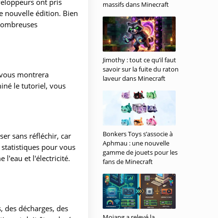
veloppeurs ont pris
massifs dans Minecraft
e nouvelle édition. Bien
 nombreuses
Jimothy : tout ce qu’il faut
savoir sur la fuite du raton
 vous montrera
laveur dans Minecraft
né le tutoriel, vous
Bonkers Toys s’associe à
er sans réfléchir, car
Aphmau : une nouvelle
s statistiques pour vous
gamme de jouets pour les
'eau et l'électricité.
fans de Minecraft
s, des décharges, des
Mojang a relevé la