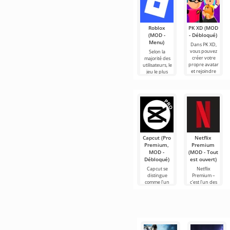
Roblox
PK XD (MOD
(MOD -
- Débloqué)
Menu)
Dans PK XD,
vous pouvez
Selon la
créer votre
majorité des
propre avatar
utilisateurs, le
et rejoindre
jeu le plus
des millions
populaire sur
d'autres
Android reste
participants.
toujours
Roblox. Ce
Capcut (Pro
Netflix
Premium,
Premium
MOD -
(MOD - Tout
Débloqué)
est ouvert)
Capcut se
Netflix
distingue
Premium –
comme l'un
c'est l'un des
des outils les
services les
plus
plus
recommandés
populaires
pour le
pour regarder
montage vidéo,
des films, des
assurant un
séries