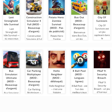
Last
Construction
Potato Hero:
Bus Out
City Of
Stronghold:
Simulator 4
Zombie
(MOD -
Survivors
Idle Survival
Full (MOD -
Survival
Beaucoup
City Of
Beaucoup
(MOD - Pas
d'argent)
Survivors est
Last
d'argent)
de publicité)
un jeu
Stronghold:
Bienvenue
captivant dans
Idle Survival —
dans Bus Out,
Construction
Potato Hero:
le
ici, vous vous
un jeu
Simulator 4 Full
Zombie
captivant où
est un jeu qui
Survival est un
votre
vous
jeu de rôle
Bus
Car Parking
Hello
8 Ball Pool
FNaF 9:
Simulator:
Multiplayer
Neighbor
(MOD -
Security
Ultimate
(MOD -
(MOD -
Longues
Breach
(MOD –
Beaucoup
débloqué)
lignes)
FNaF 9:
Beaucoup
d'argent)
Security
Hello Neighbor
8 Ball Pool – est
d’argent)
Breach - un jeu
– c'est une
l'un des
Car Parking
d'horreur
histoire
meilleurs jeux
Multiplayer –
Bus Simulator:
interactif qui
inspirée de
de billard sur
est un jeu
Ultimate — un
tire l'utilisateur
«Comment
Android. Ici,
populaire sur
jeu coloré et
par les
embêter son
vous pouvez
Android où les
captivant pour
cheveux hors
voisin», mais
affronter des
joueurs
Android
cette fois en
incarnent des
offrant des