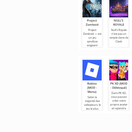
Project
NULL’S
Zomboid
ROYALE
Project
Null's Royale
Zomboid — est
n’est pas un
un jeu
simple clone de
sandbox
Clash
exigeant
Roblox
PK XD (MOD
(MOD -
- Débloqué)
Menu)
Dans PK XD,
vous pouvez
Selon la
créer votre
majorité des
propre avatar
utilisateurs, le
et rejoindre
jeu le plus
des millions
populaire sur
d'autres
Android reste
participants.
toujours
Roblox. Ce