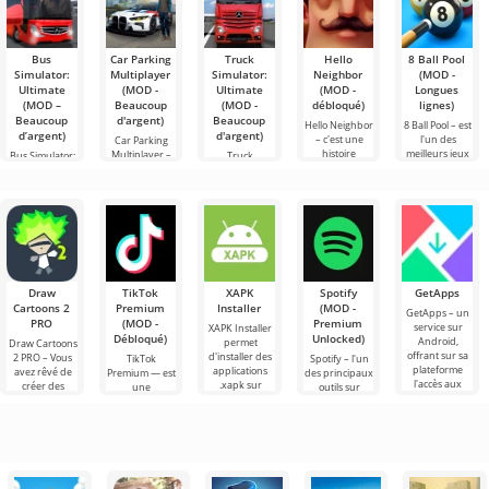
Bus
Car Parking
Truck
Hello
8 Ball Pool
Simulator:
Multiplayer
Simulator:
Neighbor
(MOD -
Ultimate
(MOD -
Ultimate
(MOD -
Longues
(MOD –
Beaucoup
(MOD -
débloqué)
lignes)
Beaucoup
d'argent)
Beaucoup
Hello Neighbor
8 Ball Pool – est
d’argent)
d'argent)
– c'est une
l'un des
Car Parking
histoire
meilleurs jeux
Multiplayer –
Bus Simulator:
Truck
inspirée de
de billard sur
est un jeu
Ultimate — un
Simulator:
«Comment
Android. Ici,
populaire sur
jeu coloré et
Ultimate – une
embêter son
vous pouvez
Android où les
captivant pour
symbiose
voisin», mais
affronter des
joueurs
Android
réussie entre
cette fois en
incarnent des
offrant des
un simulateur
conducteurs
possibilités
de transport
infinies
de
marchandises
Draw
TikTok
XAPK
Spotify
GetApps
Cartoons 2
Premium
Installer
(MOD -
GetApps – un
PRO
(MOD -
Premium
service sur
XAPK Installer
Débloqué)
Unlocked)
Android,
permet
Draw Cartoons
offrant sur sa
d'installer des
2 PRO – Vous
TikTok
Spotify – l'un
plateforme
applications
avez rêvé de
Premium — est
des principaux
l'accès aux
.xapk sur
créer des
une
outils sur
dernières
Android. Un
dessins
application qui
Android pour
nouveautés en
menu très
animés, mais
vous permet
écouter de la
simple et
tout cela
de vous
musique, des
semble trop
connecter en
podcasts et
ligne avec
d'autres