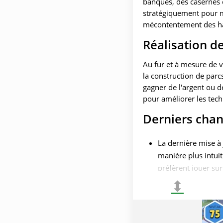
banques, des casernes d
stratégiquement pour m
mécontentement des ha
Réalisation d
Au fur et à mesure de v
la construction de parc
gagner de l'argent ou de
pour améliorer les tec
Derniers cha
La dernière mise à 
manière plus intuit
préfèrent jouer sur
⬍
La possibilité de b
méthode d'interact