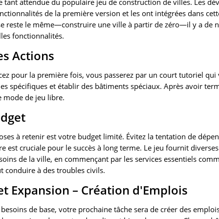
te tant attendue du populaire jeu de construction de villes. Les dé
nctionnalités de la première version et les ont intégrées dans cett
e reste le même—construire une ville à partir de zéro—il y a de
les fonctionnalités.
s Actions
 pour la première fois, vous passerez par un court tutoriel qui
 spécifiques et établir des bâtiments spéciaux. Après avoir termi
 mode de jeu libre.
udget
es à retenir est votre budget limité. Évitez la tentation de dépens
ère est cruciale pour le succès à long terme. Le jeu fournit diverse
esoins de la ville, en commençant par les services essentiels comme l
t conduire à des troubles civils.
et Expansion – Création d'Emplois
es besoins de base, votre prochaine tâche sera de créer des emploi