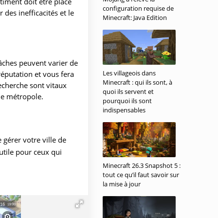
iment doit être placé
configuration requise de
es inefficacités et le
Minecraft: Java Edition
tâches peuvent varier de
Les villageois dans
réputation et vous fera
Minecraft : qui ils sont, à
recherche sont vitaux
quoi ils servent et
me métropole.
pourquoi ils sont
indispensables
gérer votre ville de
 utile pour ceux qui
Minecraft 26.3 Snapshot 5 :
tout ce qu’il faut savoir sur
ouvez choisir une
la mise à jour